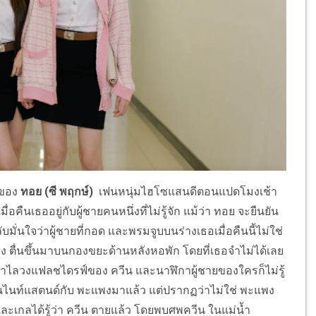
งของ
ทอย (ซี พฤกษ์)
เฟนหนุ่มไฮโซแสนดีตอนแปดโมงเช้า
อคืนเธออยู่กับผู้ชายคนหนึ่งที่ไม่รู้จัก แม้ว่า ทอย จะยืนยัน
ลับมั่นใจว่าผู้ชายที่กอด และพรมจูบบนร่างเธอเมื่อคืนนี้ไม่ใช่
ะแพง ตื่นขึ้นมาบนกองขยะด้านหลังหอพัก โดยที่เธอจำไม่ได้เลย
คือ กำไลวงแฟลชไดรฟ์ของ ควีน และนาฬิกาผู้ชายของใครก็ไม่รู้
ันไนท์แสตนด์กับ พะแพงมาแล้ว แต่ปรากฏว่าไม่ใช่ พะแพง
และเกลได้รู้ว่า ควีน ตายแล้ว โดยพบศพควีน ในแม่น้ำ