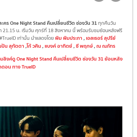
อละคร One Night Stand คืนเปลี่ยนชีวิต ช่องวัน 31
ทุกคืนวัน
ลา 21.15 น. เริ่มวัน ศุกร์ที่ 18 สิงหาคม นี้ พร้อมรับชมย้อนหลังฟรี
พิม พิมประภา
,
เอสเธอร์ สุปรีย์
ี่ #TrueID เท่านั้น นำแสดงโดย
นปัน สุทัตตา
,
โก้ วศิน
,
แบงค์ อาทิตย์
,
ซี พฤกษ์
,
ณ ณภัทร
มลิงค์ดู One Night Stand คืนเปลี่ยนชีวิต ช่องวัน 31 ย้อนหลัง
ุกตอน ทาง TrueID