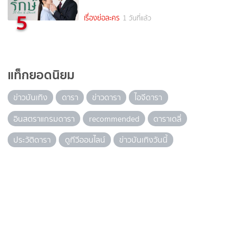
5
เรื่องย่อละคร
1 วันที่แล้ว
แท็กยอดนิยม
ข่าวบันเทิง
ดารา
ข่าวดารา
ไอจีดารา
อินสตราแกรมดารา
recommended
ดาราเดลี่
ประวัติดารา
ดูทีวีออนไลน์
ข่าวบันเทิงวันนี้