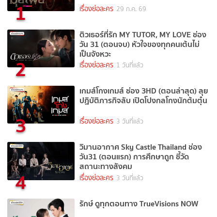
1
เรื่องย่อละคร
29 ก.ค. 69
ติวเธอร์ที่รัก MY TUTOR, MY LOVE ช่อง
วัน 31 (ตอนจบ) หัวใจของทุกคนเต้นไม่
เป็นจังหวะ
2
เรื่องย่อละคร
1 วันที่แล้ว
เกมส์โกงเกมส์ ช่อง 3HD (ตอนล่าสุด) ลุย
ปฏิบัติภารกิจลับ เปิดโปงกลโกงนักต้มตุ๋น
3
เรื่องย่อละคร
3 วันที่แล้ว
วิมานอากาศ Sky Castle Thailand ช่อง
วัน31 (ตอนแรก) การศึกษาถูก ชี้วัด
สถานะทางสังคม
4
เรื่องย่อละคร
3 วันที่แล้ว
รักษ์ ดูทุกตอนทาง TrueVisions NOW