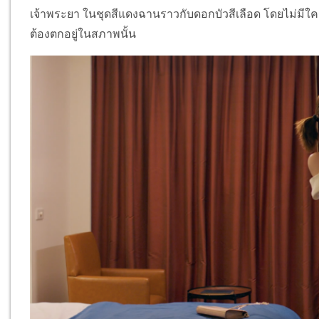
เจ้าพระยา ในชุดสีแดงฉานราวกับดอกบัวสีเลือด โดยไม่มีใครร
ต้องตกอยู่ในสภาพนั้น