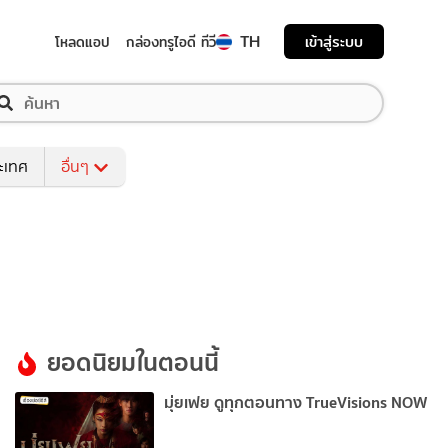
TH
เข้าสู่ระบบ
โหลดแอป
กล่องทรูไอดี ทีวี
ระเทศ
อื่นๆ
ยอดนิยมในตอนนี้
มุ่ยเฟย ดูทุกตอนทาง TrueVisions NOW