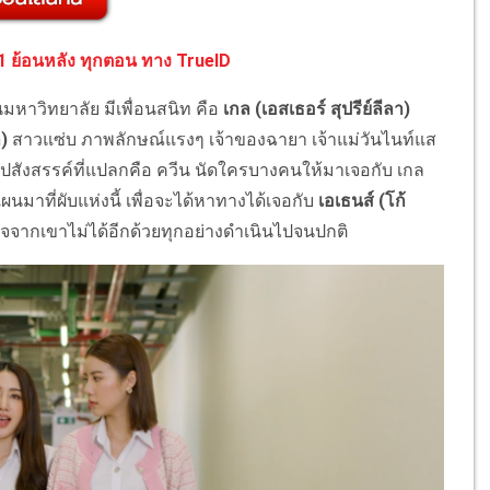
 31 ย้อนหลัง ทุกตอน ทาง TrueID
นมหาวิทยาลัย มีเพื่อนสนิท คือ
เกล (เอสเธอร์ สุปรีย์ลีลา)
)
สาวแซ่บ ภาพลักษณ์แรงๆ เจ้าของฉายา เจ้าแม่วันไนท์แส
ปสังสรรค์ที่แปลกคือ ควีน นัดใครบางคนให้มาเจอกับ เกล
แผนมาที่ผับแห่งนี้ เพื่อจะได้หาทางได้เจอกับ
เอเธนส์ (โก้
ดใจจากเขาไม่ได้อีกด้วยทุกอย่างดำเนินไปจนปกติ