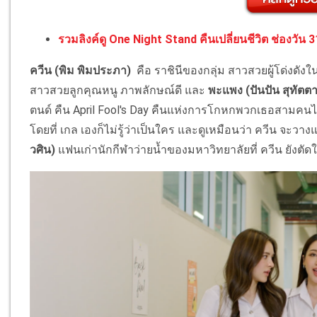
รวมลิงค์ดู One Night Stand คืนเปลี่ยนชีวิต ช่องวัน
ควีน (พิม พิมประภา)
คือ ราชินีของกลุ่ม สาวสวยผู้โด่งดังใ
สาวสวยลูกคุณหนู ภาพลักษณ์ดี และ
พะแพง (ปันปัน สุทัตตา
ตนด์ คืน April Fool's Day คืนแห่งการโกหกพวกเธอสามคนไ
โดยที่ เกล เองก็ไม่รู้ว่าเป็นใคร และดูเหมือนว่า ควีน จะวาง
วศิน)
แฟนเก่านักกีฬาว่ายน้ำของมหาวิทยาลัยที่ ควีน ยังตั