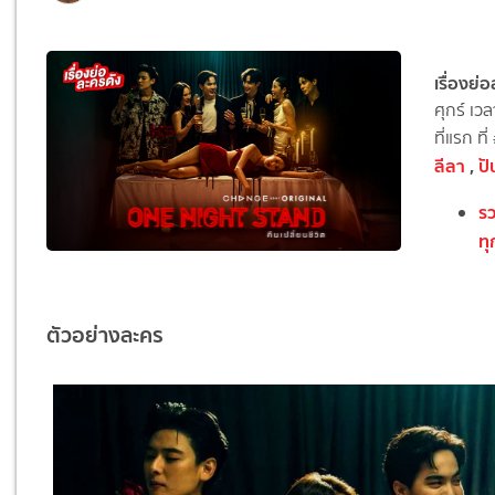
เรื่องย่
ศุกร์ เว
ที่แรก ท
ลีลา
,
ปั
รว
ท
ตัวอย่างละคร