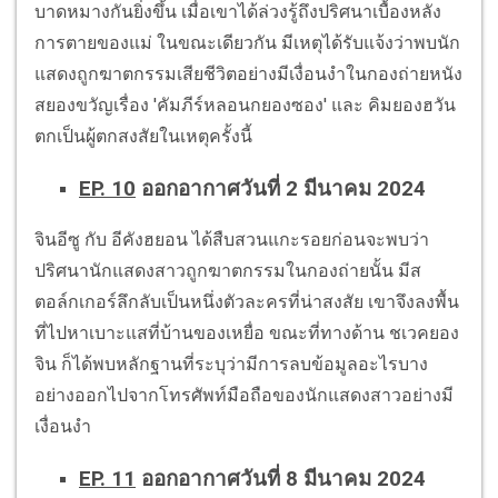
บาดหมางกันยิ่งขึ้น เมื่อเขาได้ล่วงรู้ถึงปริศนาเบื้องหลัง
การตายของแม่ ในขณะเดียวกัน มีเหตุได้รับแจ้งว่าพบนัก
แสดงถูกฆาตกรรมเสียชีวิตอย่างมีเงื่อนงำในกองถ่ายหนัง
สยองขวัญเรื่อง 'คัมภีร์หลอนกยองซอง' และ คิมยองฮวัน
ตกเป็นผู้ตกสงสัยในเหตุครั้งนี้
EP. 10
ออกอากาศวันที่ 2 มีนาคม 2024
จินอีซู กับ อีคังฮยอน ได้สืบสวนแกะรอยก่อนจะพบว่า
ปริศนานักแสดงสาวถูกฆาตกรรมในกองถ่ายนั้น มีส
ตอล์กเกอร์ลึกลับเป็นหนึ่งตัวละครที่น่าสงสัย เขาจึงลงพื้น
ที่ไปหาเบาะแสที่บ้านของเหยื่อ ขณะที่ทางด้าน ชเวคยอง
จิน ก็ได้พบหลักฐานที่ระบุว่ามีการลบข้อมูลอะไรบาง
อย่างออกไปจากโทรศัพท์มือถือของนักแสดงสาวอย่างมี
เงื่อนงำ
EP. 11
ออกอากาศวันที่ 8 มีนาคม 2024