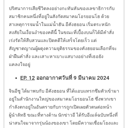
ปริศนาการเสียชีวิตลงอย่างกะทันหันของเลขาธิการกับ
สมาชิกคนหนึ่งที่อยู่ในสังกัดสมาคมโอรยอนโฮ ด้วย
สาเหตุการจมน้ำในแม่น้ำฮัน อีคังฮยอน เริ่มตระหนัก
สงสัยในเงื่อนงำของคดีนี้ ในขณะที่เบื้องบนก็ได้มีคำสั่ง
เร่งรัดให้สืบสวนและปิดคดีให้เสร็จโดยเร็ว แต่
สัญชาตญาณผู้ผดุงความยุติธรรมของคังฮยอนเลือกที่จะ
ฝ่าฝืนคำสั่ง และเสาะหาเบาะแสบางอย่างที่เธอยัง
แคลงใจอยู่
EP. 12
ออกอากาศวันที่ 9 มีนาคม 2024
จินอีซู ได้มาพบกับ อีคังฮยอน ที่ได้แอบแทรกซึมตัวเข้ามา
อยู่ในสำนักงานใหญ่ของสมาคมโอรยอนโฮ ซึ่งพวกเขา
กำลังตกอยู่ในอันตรายกับการถูกเปิดเผยตัวตนต่อหน้า
ผู้นำลัทธิ ขณะที่ทางด้าน นักข่าวอี ได้รับอีเมล์ฉบับหนึ่งที่
น่าสนใจมาจากรุ่นน้องของเขา โดยมีความเชื่อมโยงและ