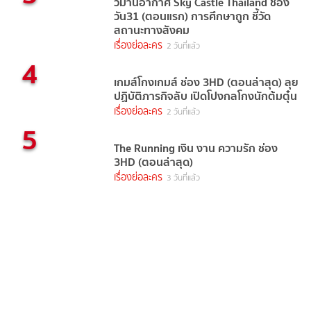
วิมานอากาศ Sky Castle Thailand ช่อง
วัน31 (ตอนแรก) การศึกษาถูก ชี้วัด
สถานะทางสังคม
เรื่องย่อละคร
2 วันที่แล้ว
4
เกมส์โกงเกมส์ ช่อง 3HD (ตอนล่าสุด) ลุย
ปฏิบัติภารกิจลับ เปิดโปงกลโกงนักต้มตุ๋น
เรื่องย่อละคร
2 วันที่แล้ว
5
The Running เงิน งาน ความรัก ช่อง
3HD (ตอนล่าสุด)
เรื่องย่อละคร
3 วันที่แล้ว
แท็กยอดนิยม
ดารา
ข่าวบันเทิง
ข่าวดารา
ไอจีดารา
อินสตราแกรมดารา
ประวัติดารา
recommended