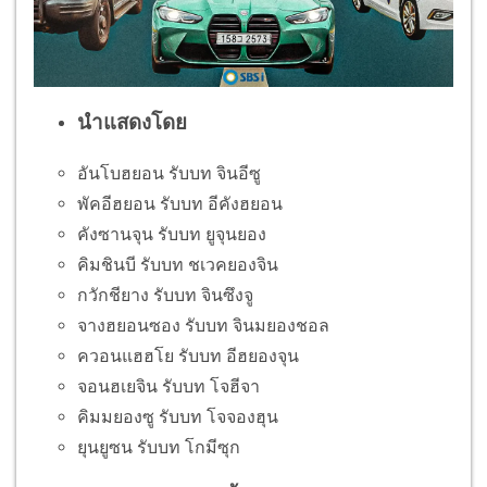
นำแสดงโดย
อันโบฮยอน รับบท จินอีซู
พัคอีฮยอน รับบท อีคังฮยอน
คังซานจุน รับบท ยูจุนยอง
คิมชินบี รับบท ชเวคยองจิน
กวักชียาง รับบท จินซึงจู
จางฮยอนซอง รับบท จินมยองชอล
ควอนแฮฮโย รับบท อีฮยองจุน
จอนฮเยจิน รับบท โจฮีจา
คิมมยองซู รับบท โจจองฮุน
ยุนยูซน รับบท โกมีซุก