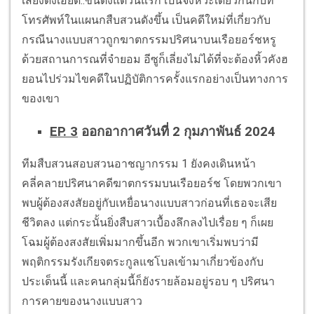
เสียงดังเอี๊ยด..ขึ้นตั้งแต่วันแรก เป็นจังหวะเดียวกันกับที่
โทรศัพท์ในแผนกสืบสวนดังขึ้น เป็นคดีใหม่ที่เกี่ยวกับ
กรณีนางแบบสาวถูกฆาตกรรมปริศนาบนเรือยอร์ชหรู
ด้วยสถานการณที่จำยอม อีซูก็เลี่ยงไม่ได้ที่จะต้องหิ้วคังฮ
ยอนไปร่วมไขคดีในปฏิบัติการครั้งแรกอย่างเป็นทางการ
ของเขา
EP. 3
ออกอากาศวันที่ 2 กุมภาพันธ์ 2024
ทีมสืบสวนสอบสวนอาชญากรรม 1 ยังคงเดินหน้า
คลี่คลายปริศนาคดีฆาตกรรมบนเรือยอร์ช โดยพวกเขา
พบผู้ต้องสงสัยอยู่กับเหยื่อนางแบบสาวก่อนที่เธอจะเสีย
ชีวิตลง แต่กระนั้นยิ่งสืบสาวเบื้องลึกลงไปเรื่อย ๆ ก็เผย
โฉมผู้ต้องสงสัยเพิ่มมากขึ้นอีก พวกเขาเริ่มพบว่ามี
พฤติกรรมรังเกียจตระกูลแชโบลเข้ามาเกี่ยวข้องกับ
ประเด็นนี้ และคนกลุ่มนี้ก็ยังรายล้อมอยู่รอบ ๆ ปริศนา
การคายของนางแบบสาว