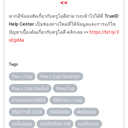
<<
หากมีข้อสงสัยเกี่ยวกับทรูไอดีสามารถเข้าไปได้ที่
TrueID
Help Center
เป็นช่องทางใหม่ที่ให้ข้อมูลและการแก้ไข
ปัญหาเบื้องต้นเกี่ยวกับทรูไอดี คลิกเลย >>
https://bit.ly/3
xEgdAa
Tags
Flex x Cop
Flex x Cop ตอนล่าสุด
Flex x Cop ตอนใหม่
FlexxCop
ข่าวสารวงการซีรีส์
ซีรีส์ Flex x Cop
ซีรีส์เกาหลี 2024
ดิสนีย์พลัส
พัคอีฮยอน
อันโบฮยอน
เรตติ้งซีรีส์เกาหลี
เรตติ้งละคร