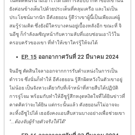
ในคดีศพนิรนามเอาไว้ได้ แต่การสอบปากคำของเขานั้น
ยังค่อนข้างเต็มไปด้วยประเด็นที่คลุมเครือ และไม่เป็น
ประโยชน์มากนัก อีคังฮยอน รู้ดึว่าเขาผู้นี้เป็นเพียงแค่ผู้
สมรู้ร่วมคิด ซึ่งยังมีใครบางคนอยู่เบื้องหลังอีก ขณะที่ จิ
นอีซู ก็กำลังเผชิญหน้ากับความลับที่แอบซ่อนเอาไว้ใน
ครอบครัวของเขา ที่ทำให้เขาใคร่รู้ให้จงได้
EP. 15
ออกอากาศวันที่ 22 มีนาคม 2024
จินอีซู ตัดสินใจลาออกจากการรับตำแหน่งในการเป็น
ตำรวจ ซึ่งนั่นก็ทำให้ อีคังฮยอน รู้สึกผิดหวังในตัวเขาอยู่
ไม่น้อย เป็นจังหวะเดียวกับที่เจ้าหน้าที่สายสืบได้ปฏิบัติ
การจู่โจม พร้อมกับทำให้อีซูรู้สึกหงุดหงิดใจที่ได้ยินข่าวที่
คาดคิดว่าจะได้ยิน แต่กระนั้นแล้ว คังฮยอนก็ไม่อาจจะ
ละทิ้งอีซูไปได้ เธอยังคงแอบสืบสวนบางอย่างเพื่อช่วยเขา
"...ต้องจับผู้ร้ายตัวจริงให้ได้"