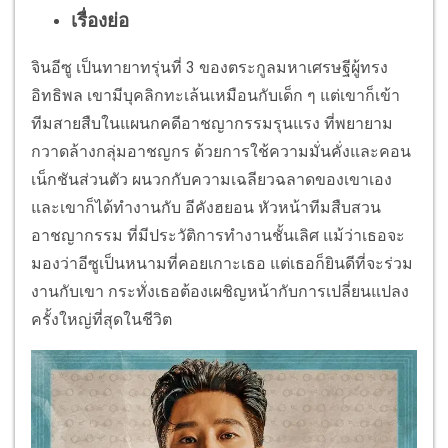
เรื่องย่อ
จินอีซู เป็นทายาทรุ่นที่ 3 ของตระกูลมหาเศรษฐีผู้ทรง
อิทธิพล เขามีบุคลิกทะเล้นเหมือนกับเด็ก ๆ แต่เขาก็เข้า
ทีมสายสืบในแผนกคดีอาชญากรรมรุนแรง ที่พยายาม
กวาดล้างกลุ่มอาชญกร ด้วยการใช้ความมั่นคั่งและคอน
เน็กชันส่วนตัว ผนวกกับความเฉลียวฉลาดของเขาเอง
และเขาก็ได้ทำงานกับ อีคังฮยอน หัวหน้าทีมสืบสวน
อาชญากรรม ที่มีประวัติการทำงานชั้นเลิศ แม้ว่าเธอจะ
มองว่าอีซูเป็นหนามที่คอยเกาะเธอ แต่เธอก็ยินดีที่จะร่วม
งานกับเขา กระทั่งเธอต้องเผชิญหน้ากับการเปลี่ยนแปลง
ครั้งใหญ่ที่สุดในชีวิต