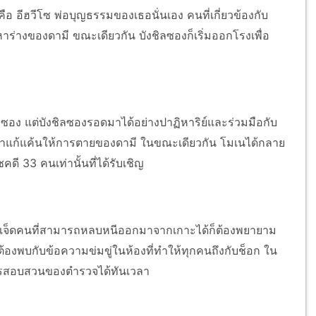
ือ อีฮวีโซ พ่อบุญธรรมของเธอนั่นเอง คนที่เกี่ยวข้องกับ
าร่างของดามี ขณะเดียวกัน บังชิลซองก็เริ่มออกโรงเพื่อ
อง แต่บังชิลซองรอดมาได้อย่างปาฏิหาริย์และร่วมมือกับ
มาแก้แค้นให้การตายของดามี ในขณะเดียวกัน โมเนได้กลาย
ชคดี 33 คนเท่านั้นที่ได้รับเชิญ
เจ็ดคนที่สามารถหลบหนีออกมาจากเกาะได้ก็ต้องพยายาม
้องพบกับข้อความข่มขู่ในห้องที่ทำให้ทุกคนถึงกับช็อก ใน
กการสอบสวนของตำรวจได้ทันเวลา