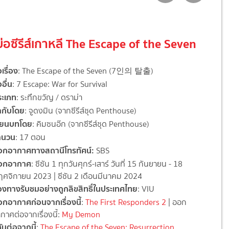
งย่อซีรีส์เกาหลี The Escape of the Seven
อเรื่อง
: The Escape of the Seven (7인의 탈출)
ออื่น
: 7 Escape: War for Survival
ระเภท
: ระทึกขวัญ / ดราม่า
ำกับโดย
: จูดงมิน (จากซีรีส์ชุด Penthouse)
ขียนบทโดย
: คิมซนอ๊ก (จากซีรีส์ชุด Penthouse)
ำนวน
: 17 ตอน
อกอากาศทางสถานีโทรทัศน์:
SBS
อกอากาศ
: ซีซัน 1 ทุกวันศุกร์-เสาร์ วันที่ 15 กันยายน - 18
ศจิกายน 2023 | ซีซัน 2 เดือนมีนาคม 2024
องทางรับชมอย่างถูกลิขสิทธิ์ในประเทศไทย
: VIU
กอากาศก่อนจากเรื่องนี้
:
The First Responders 2
| ออก
กาศต่อจากเรื่องนี้:
My Demon
ซันต่อจากนี้
:
The Escape of the Seven: Resurrection