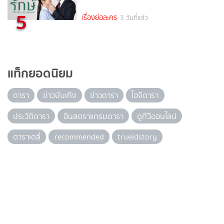
5
เรื่องย่อละคร
3 วันที่แล้ว
แท็กยอดนิยม
ดารา
ข่าวบันเทิง
ข่าวดารา
ไอจีดารา
ประวัติดารา
อินสตราแกรมดารา
ดูทีวีออนไลน์
ดาราเดลี่
recommended
trueidstory