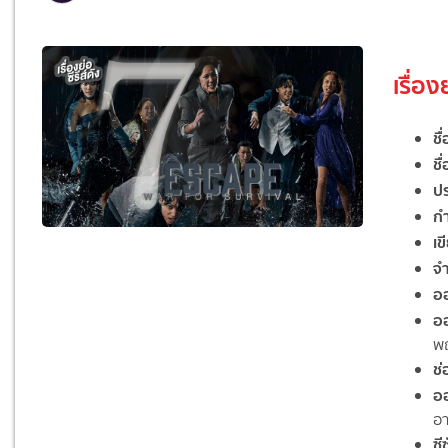
เรื่อ
ชื่
ชื่
ป
ก
เ
จ
อ
อ
พฤ
ช่
ออ
อา
ซี