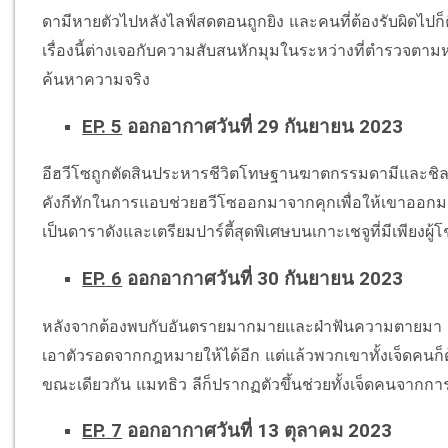
ดามีหายตัวไปหลังไลฟ์สดตอนถูกยิง และคนที่ต้องรับผิดไปก็ค
เรื่องนี้ต่างเจอกับความสับสนหักมุมในระหว่างที่ตำรวจตามห
ค้นหาความจริง
EP. 5
ออกอากาศวันที่ 29 กันยายน 2023
อีฮวีโซถูกตัดสินประหารชีวิตโทษฐานฆาตกรรมดามีและชิลซ
คังกีทักในการแอบช่วยฮวีโซออกมาจากคุกเพื่อให้เขาออก
เป็นดาราดังและเตรียมปาร์ตี้สุดพิเศษบนเกาะเชจูที่มีเพียงผู้โ
EP. 6
ออกอากาศวันที่ 30 กันยายน 2023
หลังจากต้องพบกับอันตรายมากมายและฝ่าฟันความตายมา 
เอาตัวรอดจากกฎหมายให้ได้อีก แต่แล้วพวกเขาทั้งเจ็ดคนก็ต
ขณะเดียวกัน แมทธิว ลีก็ปรากฏตัวขึ้นช่วยทั้งเจ็ดคนจา
EP. 7
ออกอากาศวันที่ 13 ตุลาคม 2023