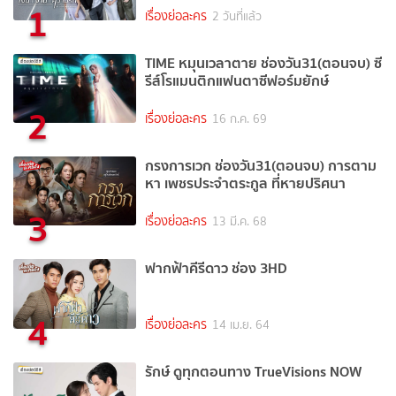
1
เรื่องย่อละคร
2 วันที่แล้ว
TIME หมุนเวลาตาย ช่องวัน31(ตอนจบ) ซี
รีส์โรแมนติกแฟนตาซีฟอร์มยักษ์
2
เรื่องย่อละคร
16 ก.ค. 69
กรงการเวก ช่องวัน31(ตอนจบ) การตาม
หา เพชรประจำตระกูล ที่หายปริศนา
3
เรื่องย่อละคร
13 มี.ค. 68
ฟากฟ้าคีรีดาว ช่อง 3HD
4
เรื่องย่อละคร
14 เม.ย. 64
รักษ์ ดูทุกตอนทาง TrueVisions NOW