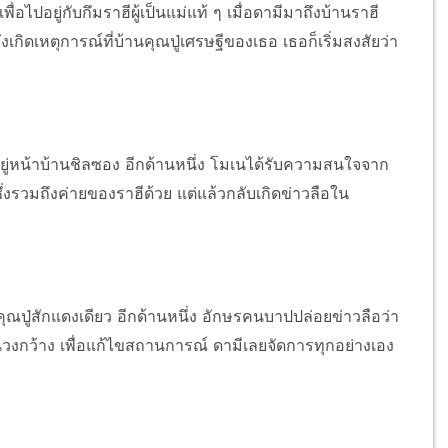
อไปอยู่กับกึมราฮีผู้เป็นแม่แท้ ๆ เมื่อดามีมาถึงบ้านราฮี
กิดเหตุการณ์ที่บ้านคุณปู่เศรษฐีของเธอ เธอก็เริ่มสงสัยว่า
อยู่หน้าบ้านชิลซอง อีกด้านหนึ่ง โมเนได้รับความสนใจจาก
่งรวมถึงค่ายของราฮีด้วย แต่แล้วกลับเกิดข่าวลือใน
ณปู่สักแดงเดียว อีกด้านหนึ่ง อักษรคนบาปปล่อยข่าวลือว่า
วงกว้าง เพื่อแก้ไขสถานการณ์ ดามีเลยจัดการทุกอย่างเอง