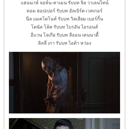
แฮนนาห์ จอห์น-คาเมน รับบท จิล วาเลนไทน์
ทอม ฮอปเปอร์ รับบท อัลเบิร์ต เวสเกอร์
นีล แมคโดโนห์ รับบท วิลเลียม เบอร์กิ้น
โดนัล โล้ค รับบท ไบรอัน ไอรอนส์
อีแวน โจเกีย รับบท ลีออน เคนนาดี้
ลิลลี่ เกา รับบท ไอด้า หว่อง