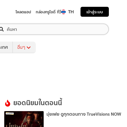
TH
เข้าสู่ระบบ
โหลดแอป
กล่องทรูไอดี ทีวี
ระเทศ
อื่นๆ
ยอดนิยมในตอนนี้
มุ่ยเฟย ดูทุกตอนทาง TrueVisions NOW