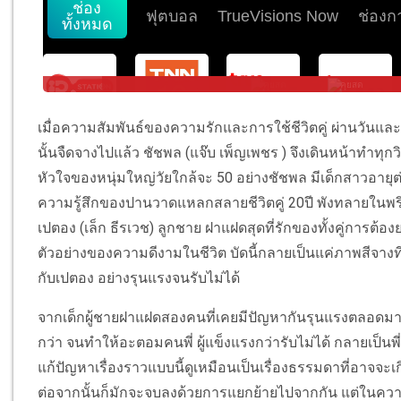
เมื่อความสัมพันธ์ของความรักและการใช้ชีวิตคู่ ผ่านวันแ
นั้นจืดจางไปแล้ว ชัชพล (แจ๊บ เพ็ญเพชร ) จึงเดินหน้าทำทุกว
หัวใจของหนุ่มใหญ่วัยใกล้จะ 50 อย่างชัชพล มีเด็กสาวอายุต่
ความรู้สึกของปานวาดแหลกสลายชีวิตคู่ 20ปี พังทลายในพริ
เปตอง (เล็ก ธีรเวช) ลูกชาย ฝาแฝดสุดที่รักของทั้งคู่การต้อง
ตัวอย่างของความดีงามในชีวิต บัดนี้กลายเป็นแค่ภาพสีจางที่
กับเปตอง อย่างรุนแรงจนรับไม่ได้
จากเด็กผู้ชายฝาแฝดสองคนที่เคยมีปัญหากันรุนแรงตลอดมา
กว่า จนทำให้อะตอมคนพี่ ผู้แข็งแรงกว่ารับไม่ได้ กลายเป็นพี
แก้ปัญหาเรื่องราวแบบนี้ดูเหมือนเป็นเรื่องธรรมดาที่อาจจะเ
ต่อจากนั้นก็มักจะจบลงด้วยการแยกย้ายไปจากกัน แต่ในความเจ