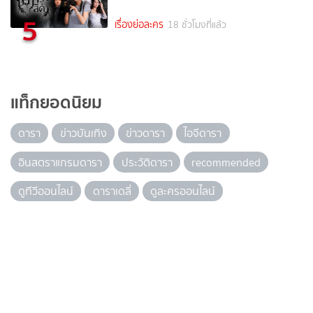
5
เรื่องย่อละคร
18 ชั่วโมงที่แล้ว
แท็กยอดนิยม
ดารา
ข่าวบันเทิง
ข่าวดารา
ไอจีดารา
อินสตราแกรมดารา
ประวัติดารา
recommended
ดูทีวีออนไลน์
ดาราเดลี่
ดูละครออนไลน์