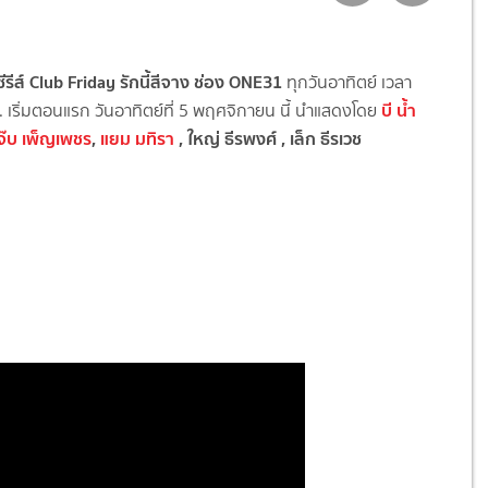
อซีรีส์ Club Friday รักนี้สีจาง ช่อง ONE31
ทุกวันอาทิตย์ เวลา
บี น้ำ
 เริ่มตอนแรก วันอาทิตย์ที่ 5 พฤศจิกายน นี้ นำแสดงโดย
จ๊บ เพ็ญเพชร
,
แยม มทิรา
,
ใหญ่ ธีรพงศ์
,
เล็ก ธีรเวช