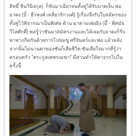
สิทธิ์ ชินวินิจกุล) ก็ขับมาเฉียวจนทั้งคู่ได้รับบาดเจ็บ พอ
อาตง (บี๋ - ธีรพงศ์ เหลียวรักวงศ์) รู้เรื่องจึงรับใบสมัครของ
ทั้งคู่ไว้พิจารณาเป็นพิเศษ ด้าน มาดามเพ่ยอิง (มี้ - พิศมัย
วิไลศักดิ์) พอรู้ว่าซันมาสมัครงานและได้เจอกับอาตงก็รีบ
หาทางกีดกันด้วยการไปข่มขู่ ศรีจันทร์และพ่อ แล้วหลัง
จากนั้นไม่นานตาของซันก็เสียชีวิต ซันเสียใจมากที่รู้ว่า
ครอบครัว “ตระกูลเพชรเมฆา” มีส่วนทำให้ตาจากไปใน
ครั้งนี้