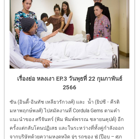
เรื่องย่อ หลงเงา EP.3 วันพุธที่ 22 กุมภาพันธ์
2566
ซัน (อินดี้-อินทัช เหลียวรักวงศ์) และ น้ำ (ยิปซี - คีรติ
มหาพฤกษ์พงศ์) ไปสมัคงานที่ Cordula Gems ตามคำ
แนะนำของ ศรีจันทร์ (พิม พิมพ์พรรณ ชลายนคุปต์) อีก
ครั้งแต่กลับโดนปฏิเสธ และในระหว่างที่ทั้งคู่กำลังออก
จากบริษัทด้วยความหงุดหงิด จู่ๆ รถของ ฟู่ (ป๊อบ – ศุภ