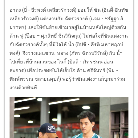
อาตง (บี๋ - ธีรพงศ์ เหลียวรักวงศ์) ยอมให้ ซัน (อินดี้-อินทัช
เหลียวรักวงศ์) แต่งงานกับ ฉัตรวรางค์ (แจม - ชรัฐฐา อิ
มราพร) และให้ซันย้ายเข้ามาอยู่ในบ้านหลังใหญ่ด้วยกัน
ด้าน ฟู่ (ป๊อบ – ศุภสิทธิ์ ชินวินิจกุล) ไม่พอใจที่ซันแต่งงาน
กับฉัตรวรางค์ทั้งๆ ที่มีใจให้ น้ำ (ยิปซี - คีรติ มหาพฤกษ์
พงศ์) จึงวางแผนชวน หยาง (ภัทร ฉัตรบริรักษ์) กับ น้ำ
ไปเที่ยวที่บ้านสวนของ ไนกี้ (บิลลี่ - ภัทรชนน อ่อน
สะอาด) เพื่อประชดซันให้เจ็บใจ ด้าน ศรีจันทร์ (พิม -
พิมพ์พรรณ ชลายนคุปต์) พอรู้ว่าซันแต่งงานก็บุกมาร่วม
งานด้วยทันที