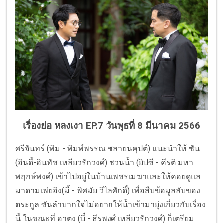
เรื่องย่อ หลงเงา EP.7 วันพุธที่ 8 มีนาคม 2566
ศรีจันทร์ (พิม - พิมพ์พรรณ ชลายนคุปต์) แนะนำให้ ซัน
(อินดี้-อินทัช เหลียวรักวงศ์) ชวนน้ำ (ยิปซี - คีรติ มหา
พฤกษ์พงศ์) เข้าไปอยู่ในบ้านเพชรเมฆาและให้คอยดูแล
มาดามเพ่ยอิง(มี้ - พิศมัย วิไลศักดิ์) เพื่อสืบข้อมูลลับของ
ตระกูล ซันลำบากใจไม่อยากให้น้ำเข้ามายุ่งเกี่ยวกับเรื่อง
นี้ ในขณะที่ อาตง (บี๋ - ธีรพงศ์ เหลียวรักวงศ์) ก็เตรียม