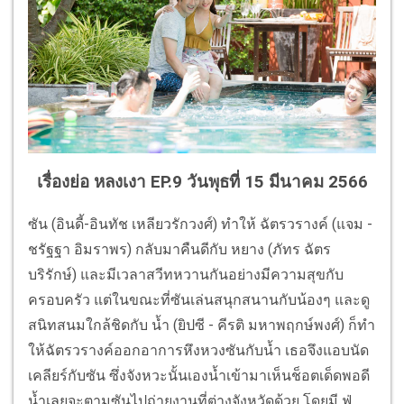
เรื่องย่อ หลงเงา EP.9 วันพุธที่ 15 มีนาคม 2566
ซัน (อินดี้-อินทัช เหลียวรักวงศ์) ทำให้ ฉัตรวรางค์ (แจม -
ชรัฐฐา อิมราพร) กลับมาคืนดีกับ หยาง (ภัทร ฉัตร
บริรักษ์) และมีเวลาสวีทหวานกันอย่างมีความสุขกับ
ครอบครัว แต่ในขณะที่ซันเล่นสนุกสนานกับน้องๆ และดู
สนิทสนมใกล้ชิดกับ น้ำ (ยิปซี - คีรติ มหาพฤกษ์พงศ์) ก็ทำ
ให้ฉัตรวรางค์ออกอาการหึงหวงซันกับน้ำ เธอจึงแอบนัด
เคลียร์กับซัน ซึ่งจังหวะนั้นเองน้ำเข้ามาเห็นช็อตเด็ดพอดี
น้ำเลยจะตามซันไปถ่ายงานที่ต่างจังหวัดด้วย โดยมี ฟู่