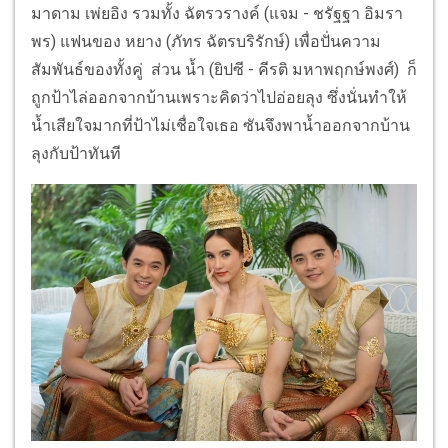
มาดาม เพ่ยอิง รวมทั้ง ฉัตรวรางค์ (แจม - ชรัฐฐา อิมรา
พร) แฟนของ หยาง (ภัทร ฉัตรบริรักษ์) เพื่อปั่นความ
สัมพันธ์ของทั้งคู่ ส่วน น้ำ (ยิปซี - คีรติ มหาพฤกษ์พงศ์) ก็
ถูกป้าไล่ออกจากบ้านเพราะคิดว่าไปอ่อยลุง ซึ่งนั่นทำให้
น้ำเสียใจมากที่ป้าไม่เชื่อใจเธอ ซันจึงพาน้ำออกจากบ้าน
ลุงกับป้าทันที