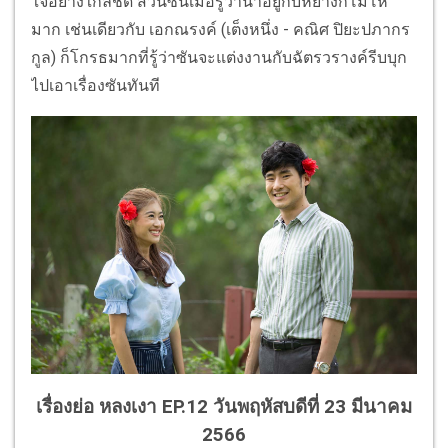
ใจอย่างใกล้ชิด ส่วนซันเมื่อรู้ว่าน้ำอยู่กับหยางก็โมโห
มาก เช่นเดียวกับ เอกณรงค์ (เต็งหนึ่ง - คณิศ ปิยะปภากร
กูล) ก็โกรธมากที่รู้ว่าซันจะแต่งงานกับฉัตรวรางค์รีบบุก
ไปเอาเรื่องซันทันที
เรื่องย่อ หลงเงา EP.12 วันพฤหัสบดีที่ 23 มีนาคม
2566