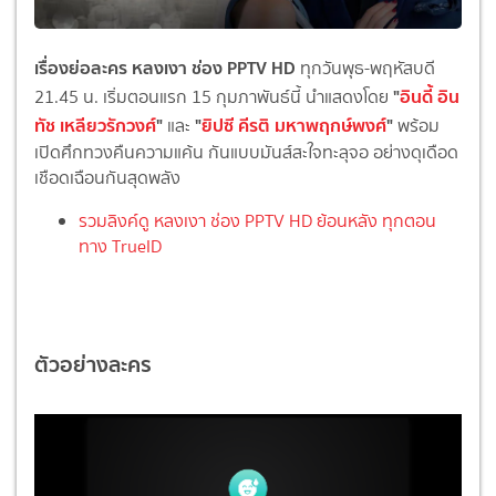
เรื่องย่อละคร หลงเงา ช่อง PPTV HD
ทุกวันพุธ-พฤหัสบดี
"
อินดี้ อิน
21.45 น. เริ่มตอนแรก 15 กุมภาพันธ์นี้ นำแสดงโดย
ทัช เหลียวรักวงศ์
"
"
ยิปซี คีรติ มหาพฤกษ์พงศ์
"
และ
พร้อม
เปิดศึกทวงคืนความแค้น กันแบบมันส์สะใจทะลุจอ อย่างดุเดือด
เชือดเฉือนกันสุดพลัง
รวมลิงค์ดู หลงเงา ช่อง PPTV HD ย้อนหลัง ทุกตอน
ทาง TrueID
ตัวอย่างละคร