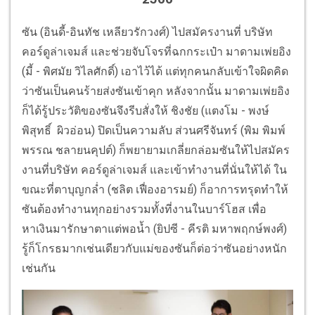
ซัน (อินดี้-อินทัช เหลียวรักวงศ์) ไปสมัครงานที่ บริษัท
คอร์ดูล่าเจมส์ และช่วยจับโจรที่ฉกกระเป๋า มาดามเพ่ยอิง
(มี้ - พิศมัย วิไลศักดิ์) เอาไว้ได้ แต่ทุกคนกลับเข้าใจผิดคิด
ว่าซันเป็นคนร้ายส่งซันเข้าคุก หลังจากนั้น มาดามเพ่ยอิง
ก็ได้รู้ประวัติของซันจึงรีบสั่งให้ ชิงชัย (แตงโม - พงษ์
พิสุทธิ์ ผิวอ่อน) ปิดเป็นความลับ ส่วนศรีจันทร์ (พิม พิมพ์
พรรณ ชลายนคุปต์) ก็พยายามเกลี่ยกล่อมซันให้ไปสมัคร
งานที่บริษัท คอร์ดูล่าเจมส์ และเข้าทำงานที่นั่นให้ได้ ใน
ขณะที่ตาบุญกล่ำ (ชลิต เฟื่องอารมย์) ก็อาการทรุดทำให้
ซันต้องทำงานทุกอย่างรวมทั้งที่งานในบาร์โฮส เพื่อ
หาเงินมารักษาตาแต่พอน้ำ (ยิปซี - คีรติ มหาพฤกษ์พงศ์)
รู้ก็โกรธมากเช่นเดียวกับแม่ของซันก็ต่อว่าซันอย่างหนัก
เช่นกัน