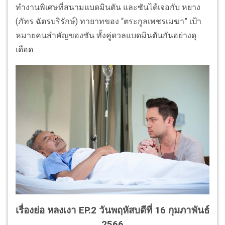
ทำงานพิเศษที่สนามแบดมินตัน และซันได้เจอกับ หยาง
(ภัทร ฉัตรบริรักษ์) ทายาทของ “ตระกูลเพชรเมฆา” เป้า
หมายคนสำคัญของซัน ทั้งคู่ดวลแบดมินตันกันอย่างดุ
เดือด
เรื่องย่อ หลงเงา EP.2 วันพฤหัสบดีที่ 16 กุมภาพันธ์
2566