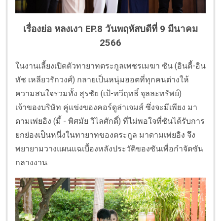
เรื่องย่อ หลงเงา EP.8 วันพฤหัสบดีที่ 9 มีนาคม
2566
ในงานเลี้ยงเปิดตัวทายาทตระกูลเพชรเมฆา ซัน (อินดี้-อิน
ทัช เหลียวรักวงศ์) กลายเป็นหนุ่มฮอตที่ทุกคนต่างให้
ความสนใจรวมทั้ง สุรชัย (เป้-ทวีฤทธิ์ จุลละทรัพย์)
เจ้าของบริษัท คู่แข่งของคอร์ดูล่าเจมส์ ซึ่งจะมีเพียง มา
ดามเพ่ยอิง (มี้ - พิศมัย วิไลศักดิ์) ที่ไม่พอใจที่ซันได้รับการ
ยกย่องเป็นหนึ่งในทายาทของตระกูล มาดามเพ่ยอิง จึง
พยายามวางแผนแฉเบื้องหลังประวัติของซันเพื่อกำจัดซัน
กลางงาน