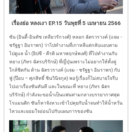
เรื่องย่อ หลงเงา EP.15 วันพุธที่ 5 เมษายน 2566
ซัน (อินดี้-อินทัช เหลียวรักวงศ์) หลอก ฉัตรวรางค์ (แจม -
ชรัฐฐา อิมราพร) ว่าไปทำงานที่เกาหลีแต่กลับแอบตาม
ไปดูแล น้ำ (ยิปซี - คีรติ มหาพฤกษ์พงศ์) ที่ไปทำงานกับ
หยาง (ภัทร ฉัตรบริรักษ์) ที่ญี่ปุ่นเพราะไม่อยากให้ทั้งคู่
ใกล้ชิดกัน ด้าน ฉัตรวรางค์ (แจม - ชรัฐฐา อิมราพร) กับ
ฟู่ (ป๊อบ – ศุภสิทธิ์ ชินวินิจกุล) พอรู้เรื่องก็ไม่สบายใจรีบ
ไปเอาเรื่องซันทันที และในขณะที่ หยาง (ภัทร ฉัตร
บริรักษ์) กำลังจะขอน้ำเป็นแฟนท่ามกลางบรรยากาศสุด
โรแมนติก ซันก็หาจังหวะเข้าไปคุยกับน้ำจนทำให้น้ำหวั่น
ไหวและยอมใจอ่อนไปกับแผนการของซัน