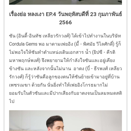
เรื่องย่อ หลงเงา EP.4 วันพฤหัสบดีที่ 23 กุมภาพันธ์
2566
ซัน (อินดี้-อินทัช เหลียวรักวงศ์) ได้เข้าไปทำงานในบริษัท
Cordula Gems พอ มาดามเพ่ยอิง (มี้ - พิศมัย วิไลศักดิ์) รู้ก็
ไม่พอใจให้ซันทำตำแหน่งเดินเอกสาร น้ำ (ยิปซี - คีรติ
มหาพฤกษ์พงศ์) จึงพยายามให้กำลังใจซันและอยู่เคียง
ข้างซัน และหลังจากนั้นไม่นาน อาตง (บี๋ - ธีรพงศ์ เหลียว
รักวงศ์) ก็รู้ว่าซันคือลูกของตนให้ซันย้ายเข้ามาอยู่ที่บ้าน
เพซรเมฆา ด้วยกัน นั่นยิ่งทำให้เพ่ยอิงโกรธมากไม่
ยอมรับในตัวซันและมีปากเสียงกับอาตงจนเป็นลมหมดสติ
ไป