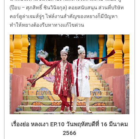
(ป๊อบ – ศุภสิทธิ์ ชินวินิจกุล) คอยสนับสนุน ส่วนที่บริษัท
คอร์ดูล่าเจมส์จู่ๆ ไฟล์งานสำคัญของหยางก็มีปัญหา
ทำให้หยางต้องรีบหาทางแก้ไขด่วน
เรื่องย่อ หลงเงา EP.10 วันพฤหัสบดีที่ 16 มีนาคม
2566