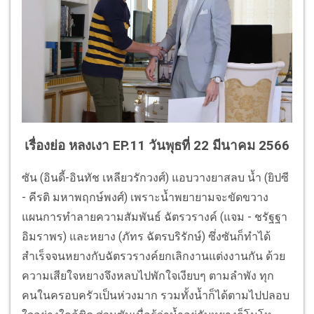
เรื่องย่อ หลงเงา EP.11 วันพุธที่ 22 มีนาคม 2566
ซัน (อินดี้-อินทัช เหลียวรักวงศ์) แอบวางยาสลบ น้ำ (ยิปซี
- คีรติ มหาพฤกษ์พงศ์) เพราะน้ำพยายามจะขัดขวาง
แผนการทำลายความสัมพันธ์ ฉัตรวรางค์ (แจม - ชรัฐฐา
อิมราพร) และหยาง (ภัทร ฉัตรบริรักษ์) ซึ่งซันก็ทำได้
สำเร็จจนหยางกับฉัตรวรางค์ยกเลิกงานแต่งงานกัน ด้วย
ความเสียใจหยางจึงหลบไปพักใจเงียบๆ ตามลำพัง ทุก
คนในครอบครัวเป็นห่วงมาก รวมทั้งน้ำก็ได้ตามไปปลอบ