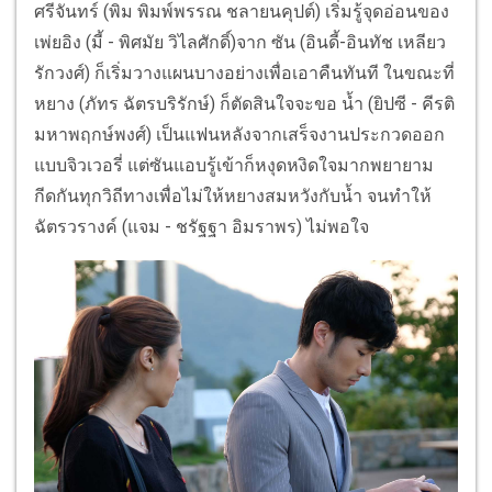
ศรีจันทร์ (พิม พิมพ์พรรณ ชลายนคุปต์) เริ่มรู้จุดอ่อนของ
เพ่ยอิง (มี้ - พิศมัย วิไลศักดิ์)จาก ซัน (อินดี้-อินทัช เหลียว
รักวงศ์) ก็เริ่มวางแผนบางอย่างเพื่อเอาคืนทันที ในขณะที่
หยาง (ภัทร ฉัตรบริรักษ์) ก็ตัดสินใจจะขอ น้ำ (ยิปซี - คีรติ
มหาพฤกษ์พงศ์) เป็นแฟนหลังจากเสร็จงานประกวดออก
แบบจิวเวอรี่ แต่ซันแอบรู้เข้าก็หงุดหงิดใจมากพยายาม
กีดกันทุกวิถีทางเพื่อไม่ให้หยางสมหวังกับน้ำ จนทำให้
ฉัตรวรางค์ (แจม - ชรัฐฐา อิมราพร) ไม่พอใจ