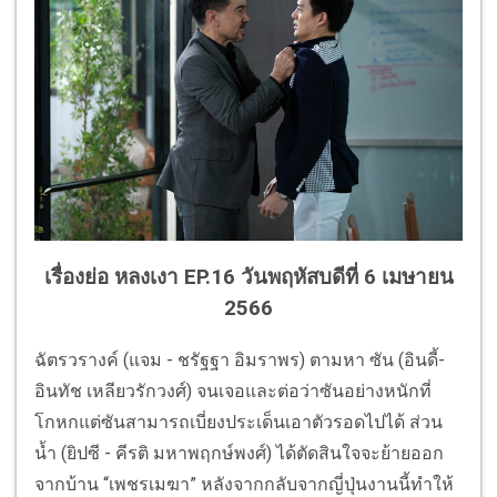
เรื่องย่อ หลงเงา EP.16 วันพฤหัสบดีที่ 6 เมษายน
2566
ฉัตรวรางค์ (แจม - ชรัฐฐา อิมราพร) ตามหา ซัน (อินดี้-
อินทัช เหลียวรักวงศ์) จนเจอและต่อว่าซันอย่างหนักที่
โกหกแต่ซันสามารถเบี่ยงประเด็นเอาตัวรอดไปได้ ส่วน
น้ำ (ยิปซี - คีรติ มหาพฤกษ์พงศ์) ได้ตัดสินใจจะย้ายออก
จากบ้าน “เพชรเมฆา” หลังจากกลับจากญี่ปุ่นงานนี้ทำให้