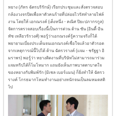
หยาง (ภัทร ฉัตรบริรักษ์) เรียกประชุมและสั่งตรวจสอบ
กล้องวงจรปิดเพื่อหาตัวคนร้ายที่ปล่อยไวรัสทำลายไฟล์
งาน โดยให้ เอกณรงค์ (เต็งหนึ่ง - คณิศ ปิยะปภากรกูล)
จัดการตรวจสอบเรื่องนี้เป็นการด่วน ด้าน ซัน (อินดี้-อิน
ทัช เหลียวรักวงศ์) พอรู้ว่าเอกณรงค์รู้ความจริงก็ได้
พยายามเบี่ยงประเด็นจนเอกณรงค์เชื่อใจแล้วอาตัวรอด
จากเหตุการณ์นี้ไปได้ ด้าน ฉัตรวรางค์ (แจม - ชรัฐฐา อิ
มราพร) พอรู้ว่า หยางติดงานที่บริษัทไม่สามารถมาร่วม
แจมทริปได้ก็โมโหมาก แถมยังเห็นภาพบาดตาบาดใจ
ของหยางกับพิมพ์รัก (มิเชล เบอร์แมน) ก็ยิ่งทำให้ ฉัตรว
รางค์ โกรธมากโหมทำงานอย่างหนักจนเป็นลมหมดสติ
ไป