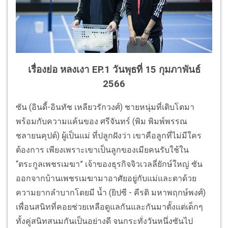
เรื่องย่อ หลงเงา EP.1 วันพุธที่ 15 กุมภาพันธ์
2566
ซัน (อินดี้-อินทัช เหลียวรักวงศ์) ชายหนุ่มที่เติบโตมา
พร้อมกับความแค้นของ ศรีจันทร์ (พิม พิมพ์พรรณ
ชลายนคุปต์) ผู้เป็นแม่ ที่ปลูกฝังว่า เขาคือลูกที่ไม่มีใคร
ต้องการ เพียงเพราะเขาเป็นลูกของเมียคนรับใช้ใน
“ตระกูลเพชรเมฆา” เจ้าของธุรกิจจิวเวลลี่ยักษ์ใหญ่ ซัน
ออกจากบ้านเพชรเมฆามาอาศัยอยู่กับแม่และตาด้วย
ความยากลำบากโดยมี น้ำ (ยิปซี - คีรติ มหาพฤกษ์พงศ์)
เพื่อนสนิทที่คอยช่วยเหลือดูแลกันและกันมาตั้งแต่เด็กๆ
ทั้งคู่สนิทสนมกันเป็นอย่างดี จนกระทั่งวันหนึ่งซันไป