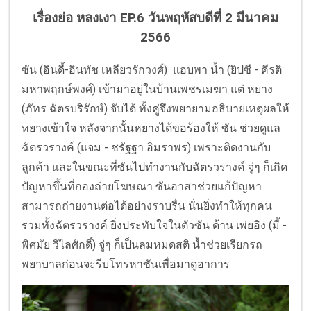
เรื่องย่อ หลงเงา EP.6 วันพฤหัสบดีที่ 2 มีนาคม
2566
ซัน (อินดี้-อินทัช เหลียวรักวงศ์) แอบพา น้ำ (ยิปซี - คีรติ
มหาพฤกษ์พงศ์) เข้ามาอยู่ในบ้านเพชรเมฆา แต่ หยาง
(ภัทร ฉัตรบริรักษ์) จับได้ ทั้งคู่จึงพยายามอธิบายเหตุผลให้
หยางเข้าใจ หลังจากนั้นหยางได้ขอร้องให้ ซัน ช่วยดูแล
ฉัตรวรางค์ (แจม - ชรัฐฐา อิมราพร) เพราะติดงานกับ
ลูกค้า และในขณะที่ซันไปทำงานกับฉัตรวรางค์ จู่ๆ ก็เกิด
ปัญหาขึ้นที่กองถ่ายโฆษณา ซันอาสาช่วยแก้ปัญหา
สามารถถ่ายงานต่อได้อย่างราบรื่น นั่นยิ่งทำให้ทุกคน
รวมทั้งฉัตรวรางค์ ยิ่งประทับใจในตัวซัน ด้าน เพ่ยอิง (มี้ -
พิศมัย วิไลศักดิ์) จู่ๆ ก็เป็นลมหมดสติ น้ำช่วยเรียกรถ
พยาบาลก่อนจะรีบโทรหาซันเพื่อมาดูอาการ