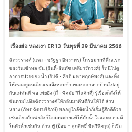
เรื่องย่อ หลงเงา EP.13 วันพุธที่ 29 มีนาคม 2566
ฉัตรวรางค์ (แจม - ชรัฐฐา อิมราพร) โกรธมากที่คืนแรก
ของวันเข้าหอ ซัน (อินดี้-อินทัช เหลียวรักวงศ์) ก็หนีไปดู
อาการป่วยของ น้ำ (ยิปซี - คีรติ มหาพฤกษ์พงศ์) และทิ้ง
ให้เธออยู่คนเดียวเธอจึงหอบข้าวของออกจากบ้านไปอยู่
กับแม่ทันที พอ เพ่ยอิง (มี้ - พิศมัย วิไลศักดิ์) รู้เรื่องก็สั่งให้
ซันตามไปง้อฉัตรวรางค์ให้กลับมาคืนดีกันให้ได้ ส่วน
หยาง (ภัทร ฉัตรบริรักษ์) พออยู่ใกล้ชิดน้ำก็เริ่มรู้สึกดีด้วย
เช่นเดียวกับเพ่ยอิงก็ใจอ่อนพ่ายแพ้ให้กับน้ำใจและความดี
ในตัวน้ำเช่นกัน ด้าน ฟู่ (ป๊อบ – ศุภสิทธิ์ ชินวินิจกุล) ก็เริ่ม