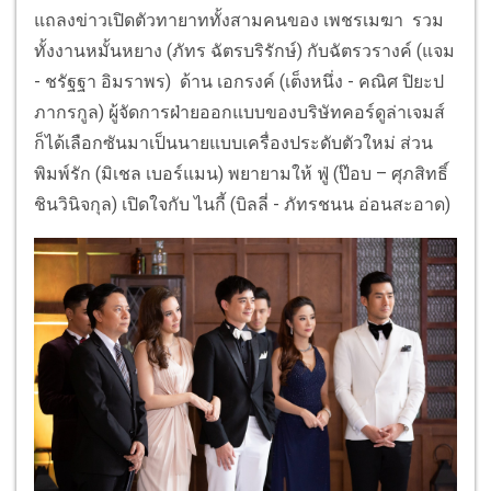
แถลงข่าวเปิดตัวทายาททั้งสามคนของ เพชรเมฆา รวม
ทั้งงานหมั้นหยาง (ภัทร ฉัตรบริรักษ์) กับฉัตรวรางค์ (แจม
- ชรัฐฐา อิมราพร) ด้าน เอกรงค์ (เต็งหนึ่ง - คณิศ ปิยะป
ภากรกูล) ผู้จัดการฝ่ายออกแบบของบริษัทคอร์ดูล่าเจมส์
ก็ได้เลือกซันมาเป็นนายแบบเครื่องประดับตัวใหม่ ส่วน
พิมพ์รัก (มิเชล เบอร์แมน) พยายามให้ ฟู่ (ป๊อบ – ศุภสิทธิ์
ชินวินิจกุล) เปิดใจกับ ไนกี้ (บิลลี่ - ภัทรชนน อ่อนสะอาด)