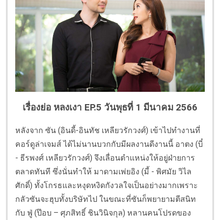
เรื่องย่อ หลงเงา EP.5 วันพุธที่ 1 มีนาคม 2566
หลังจาก ซัน (อินดี้-อินทัช เหลียวรักวงศ์) เข้าไปทำงานที่
คอร์ดูล่าเจมส์ ได้ไม่นานบวกกับมีผลงานดีงานนี้ อาตง (บี๋
- ธีรพงศ์ เหลียวรักวงศ์) จึงเลื่อนตำแหน่งให้อยู่ฝ่ายการ
ตลาดทันที ซึ่งนั่นทำให้ มาดามเพ่ยอิง (มี้ - พิศมัย วิไล
ศักดิ์) ทั้งโกรธและหงุดหงิดกังวลใจเป็นอย่างมากเพราะ
กลัวซันจะฮุบทั้งบริษัทไป ในขณะที่ซันก็พยายามตีสนิท
กับ ฟู่ (ป๊อบ – ศุภสิทธิ์ ชินวินิจกุล) หลานคนโปรดของ