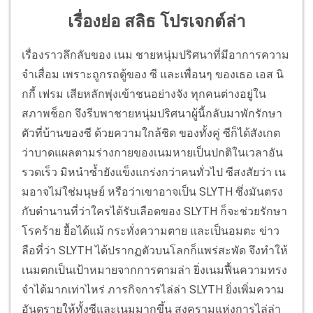
เรื่องย่อ สลิธ โปรเจกต์ล่า
เรื่องราวลึกลับของ เนม ชายหนุ่มปริศนาที่มีอาการความ
จำเสื่อม เพราะถูกรถตู้ของ ซี และเพื่อนๆ ของเธอ เอส นิ
กกี้ เฟรม เสียหลักพุ่งเข้าชนอย่างจัง ทุกคนต่างอยู่ใน
สภาพช็อก จึงรีบพาชายหนุ่มปริศนาผู้นี้กลับมาพักรักษา
ตัวที่บ้านของซี ด้วยความใกล้ชิด ของทั้งคู่ ซีก็ได้สังเกต
ว่าบาดแผลตามร่างกายของเนมหายเป็นปกติในเวลาอัน
รวดเร็ว มิหนำซ้ำยังแข็งแกร่งกว่าคนทั่วไป ซีสงสัยว่า เน
มอาจไม่ใช่มนุษย์ หรือว่าเขาอาจเป็น SLYTH ซึ่งมันตรง
กับตำนานที่ว่าใครได้รับเลือดของ SLYTH ก็จะช่วยรักษา
โรคร้าย ยื้อได้แม้ กระทั่งความตาย และเป็นอมตะ ข่าว
ลือที่ว่า SLYTH ได้ปรากฏตัวบนโลกก็แพร่สะพัด จึงทำให้
เนมตกเป็นเป้าหมายจากการตามล่า ยิ่งเนมฟื้นความทรง
จำได้มากเท่าไหร่ ภารกิจการไล่ล่า SLYTH ยิ่งเพิ่มความ
อันตรายให้ทั้งซีและเนมมากขึ้น สงครามแห่งการไล่ล่า