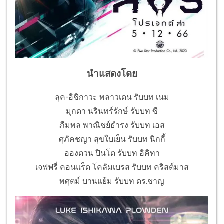
นำแสดงโดย
ลุค-อิชิกาวะ พลาวเดน รับบท เนม
มุกดา นรินทร์รักษ์ รับบท ซี
ภีมพล พาณิชย์ธำรง รับบท เอส
ศุภัคชญา สุขใบเย็น รับบท นิกกี้
อองตวน ปินโต รับบท อิคิทา
เจฟฟรี่ คอนแร็ด โคลัมเบรส รับบท คริสต์มาส
พศุตม์ บานแย้ม รับบท ดร.ชาญ