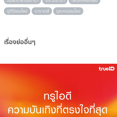
อินสตราแกรมดารา
ประวัติดารา
recommended
ดูทีวีออนไลน์
ดาราเดลี่
ดูละครออนไลน์
เรื่องย่ออื่นๆ