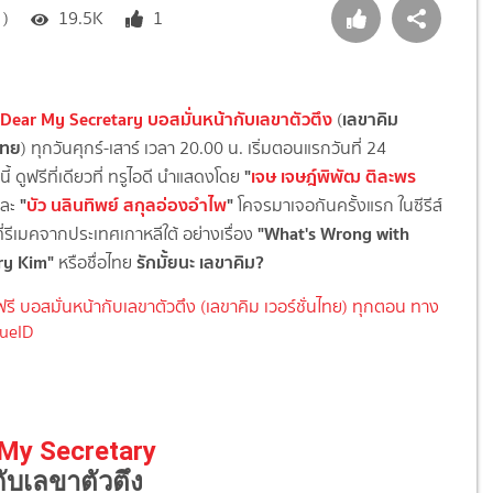
 )
19.5K
1
Dear My Secretary บอสมั่นหน้ากับเลขาตัวตึง
เลขาคิม
(
นไทย
) ทุกวันศุกร์-เสาร์ เวลา 20.00 น. เริ่มตอนแรกวันที่ 24
"
เจษ เจษฎ์พิพัฒ ติละพร
้ ดูฟรีที่เดียวที่ ทรูไอดี นำแสดงโดย
"
บัว นลินทิพย์ สกุลอ่องอำไพ
"
ละ
โคจรมาเจอกันครั้งแรก ในซีรีส์
"What's Wrong with
งที่รีเมคจากประเทศเกาหลีใต้ อย่างเรื่อง
ry Kim"
รักมั้ยนะ เลขาคิม?
หรือชื่อไทย
ฟรี บอสมั่นหน้ากับเลขาตัวตึง (เลขาคิม เวอร์ชั่นไทย) ทุกตอน ทาง
ueID
My Secretary
ับเลขาตัวตึง