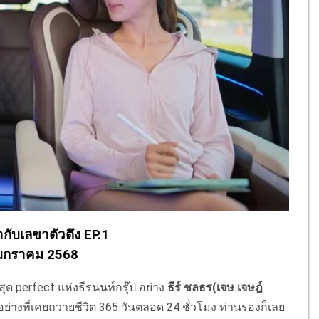
้ากับเลขาตัวตึง EP.1
4 มกราคม 2568
สุด perfect แห่งธีรนนท์กรุ๊ป อย่าง
ธีร์ ชลธร(เจษ เจษฎ์
 อย่างที่เคยถวายชีวิต 365 วันตลอด 24 ชั่วโมง ท่านรองก็เลย