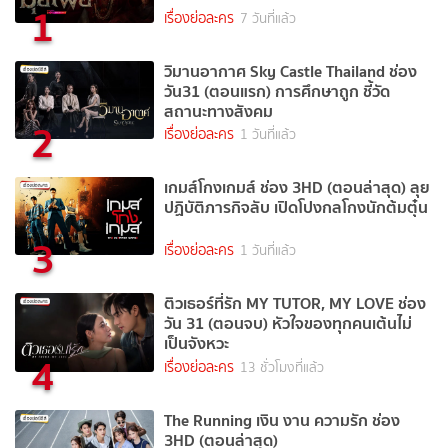
1
เรื่องย่อละคร
7 วันที่แล้ว
วิมานอากาศ Sky Castle Thailand ช่อง
วัน31 (ตอนแรก) การศึกษาถูก ชี้วัด
สถานะทางสังคม
2
เรื่องย่อละคร
1 วันที่แล้ว
เกมส์โกงเกมส์ ช่อง 3HD (ตอนล่าสุด) ลุย
ปฏิบัติภารกิจลับ เปิดโปงกลโกงนักต้มตุ๋น
3
เรื่องย่อละคร
1 วันที่แล้ว
ติวเธอร์ที่รัก MY TUTOR, MY LOVE ช่อง
วัน 31 (ตอนจบ) หัวใจของทุกคนเต้นไม่
เป็นจังหวะ
4
เรื่องย่อละคร
13 ชั่วโมงที่แล้ว
The Running เงิน งาน ความรัก ช่อง
3HD (ตอนล่าสุด)