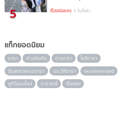
5
เรื่องย่อละคร
3 วันที่แล้ว
แท็กยอดนิยม
ดารา
ข่าวบันเทิง
ข่าวดารา
ไอจีดารา
อินสตราแกรมดารา
ประวัติดารา
recommended
ดูทีวีออนไลน์
ดาราเดลี่
เรื่องย่อ