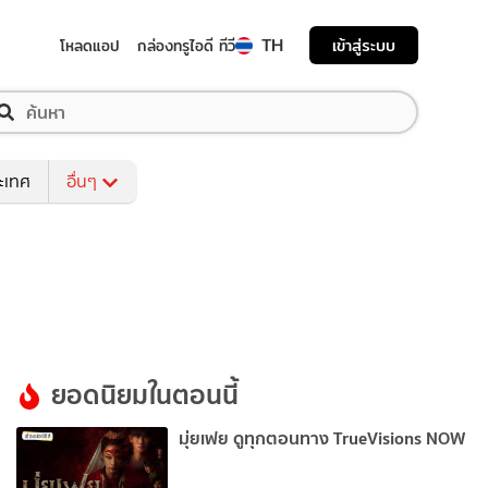
TH
เข้าสู่ระบบ
โหลดแอป
กล่องทรูไอดี ทีวี
ระเทศ
อื่นๆ
ยอดนิยมในตอนนี้
มุ่ยเฟย ดูทุกตอนทาง TrueVisions NOW