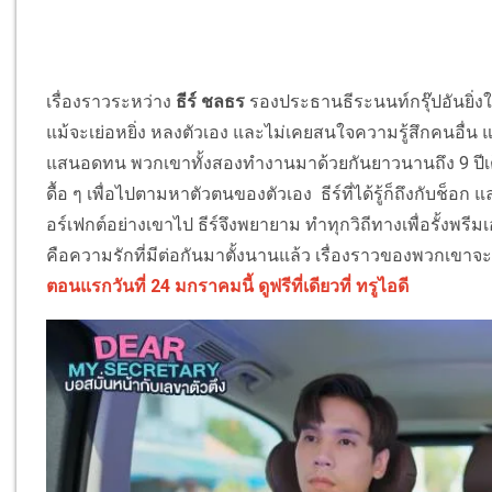
เรื่องราวระหว่าง
ธีร์ ชลธร
รองประธานธีระนนท์กรุ๊ปอันยิ่ง
แม้จะเย่อหยิ่ง หลงตัวเอง และไม่เคยสนใจความรู้สึกคนอื่น แ
แสนอดทน พวกเขาทั้งสองทํางานมาด้วยกันยาวนานถึง 9 ปีเต็
ดื้อ ๆ เพื่อไปตามหาตัวตนของตัวเอง ธีร์ที่ได้รู้ก็ถึงกับช็อก
อร์เฟกต์อย่างเขาไป ธีร์จึงพยายาม ทําทุกวิถีทางเพื่อรั้งพรีมเ
คือความรักที่มีต่อกันมาตั้งนานแล้ว เรื่องราวของพวกเขาจ
ตอนแรกวันที่ 24 มกราคมนี้ ดูฟรีที่เดียวที่ ทรูไอดี