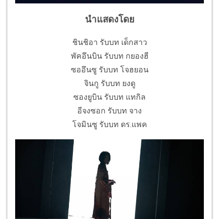
นำแสดงโดย
ชินชิอา รับบท เด็กสาว
พัคอึนบิน รับบท กยองฮี
ซออึนซู รับบท โจฮยอน
จินกู รับบท ยงดู
ซองยูบิน รับบท แทกิล
อีจงซอก รับบท จาง
โจมินซู รับบท ดร.แพค