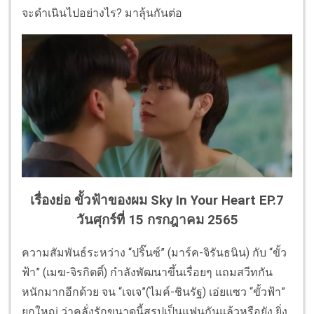
จะดำเนินไปอย่างไร? มาลุ้นกันต่อ
เรื่องย่อ ขั้วฟ้าของผม Sky In Your Heart EP.7
วันศุกร์ที่ 15 กรกฎาคม 2565
ความสัมพันธ์ระหว่าง “ปริ๊นซ์” (มาร์ค-จิรันธนิน) กับ “ขั้ว
ฟ้า” (เมฆ-จิรกิตติ์) กำลังพัฒนาขึ้นเรื่อยๆ แถมสวีทกัน
หนักมากอีกด้วย จน “เจเจ”(ไมค์-ชินรัฐ) เอ่ยแซว “ขั้วฟ้า”
ยกใหญ่ ว่าคลั่งรักขนาดนี้สรุปเป็นแฟนกันแล้วหรือยัง ยิ่ง