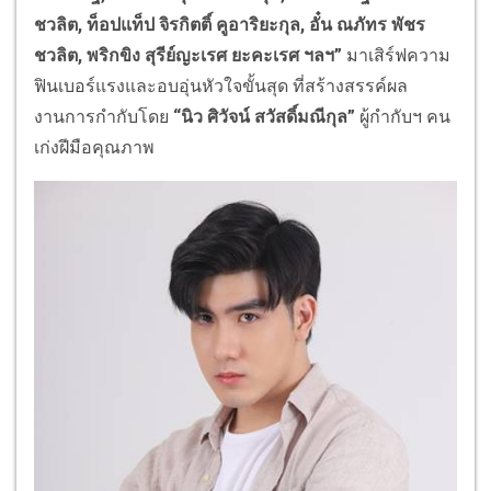
ชวลิต, ท็อปแท็ป จิรกิตติ์ คูอาริยะกุล, อั๋น ณภัทร พัชร
ชวลิต, พริกขิง สุรีย์ญะเรศ ยะคะเรศ ฯลฯ”
มาเสิร์ฟความ
ฟินเบอร์แรงและอบอุ่นหัวใจขั้นสุด ที่สร้างสรรค์ผล
งานการกำกับโดย
“นิว ศิวัจน์ สวัสดิ์มณีกุล”
ผู้กำกับฯ คน
เก่งฝีมือคุณภาพ