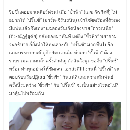
รีบขึ้นดอยมาเคลียร์ด่วน! เมื่อ “ขั้วฟ้า” (เมฆ-จิรกิตติ์) ไม่
อยากให้ “ปริ๊นซ์” (มาร์ค-จิรันธนิน) เข้าใจผิดเรื่องที่ตัวเอง
มีแฟนแล้ว จึงเทงานฉลองวันเกิดน้องชาย “ดาวเหนือ”
(ดัง-ณัฎฐ์ฐชัย) กลับดอยมาทันที แต่ยิ่ง “ขั้วฟ้า” พยายาม
จะอธิบาย ก็ยิ่งทำให้ทะเลาะกับ “ปริ๊นซ์” มากขึ้นไปอีก
แถมบรรยากาศก็ดูอึดอัดกว่าเดิม ทำเอา “ขั้วฟ้า” ต้อง
รวบรวมความกล้าครั้งสำคัญ ตัดสินใจพูดขอจีบ “ปริ๊นซ์”
พร้อมทำทุกอย่างให้ชัดเจน เอาล่ะสิ!!! งานนี้ “ปริ๊นซ์” จะ
ตอบรับหรือปฏิเสธ “ขั้วฟ้า” กันแน่? และความสัมพันธ์
ครั้งนี้ระหว่าง “ขั้วฟ้า” กับ “ปริ๊นซ์” จะเป็นอย่างไรต่อไป?
มาลุ้นไปพร้อมกัน