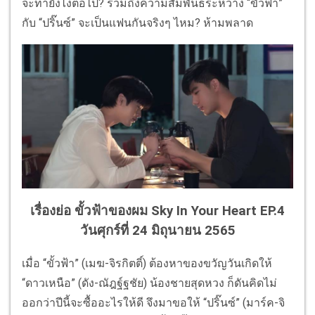
จะทำยังไงต่อไป? รวมถึงความสัมพันธ์ระหว่าง “ขั้วฟ้า”
กับ “ปริ๊นซ์” จะเป็นแฟนกันจริงๆ ไหม? ห้ามพลาด
เรื่องย่อ ขั้วฟ้าของผม Sky In Your Heart EP.4
วันศุกร์ที่ 24 มิถุนายน 2565
เมื่อ “ขั้วฟ้า” (เมฆ-จิรกิตติ์) ต้องหาของขวัญวันเกิดให้
“ดาวเหนือ” (ดัง-ณัฎฐ์ฐชัย) น้องชายสุดหวง ก็ดันคิดไม่
ออกว่าปีนี้จะซื้ออะไรให้ดี จึงมาขอให้ “ปริ๊นซ์” (มาร์ค-จิ