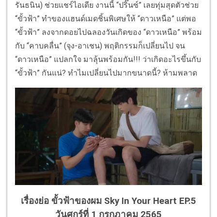
รันธนิน) ช่วยแชร์ไอเดีย งานนี้ “ปริ๊นซ์” เลยทุ่มสุดตัวช่วย
“ขั้วฟ้า” ทำของแฮนด์เมดชิ้นพิเศษให้ “ดาวเหนือ” แต่พอ
“ขั้วฟ้า” ลงจากดอยไปฉลองวันเกิดของ “ดาวเหนือ” พร้อม
กับ “คาบคลื่น” (จุง-อาเชน) พฤติกรรมก็เปลี่ยนไป จน
“ดาวเหนือ” แปลกใจ มาลุ้นพร้อมกัน!!! ว่าเกิดอะไรขึ้นกับ
“ขั้วฟ้า” กันแน่? ทำไมเปลี่ยนไปมากขนาดนี้? ห้ามพลาด
เรื่องย่อ ขั้วฟ้าของผม Sky In Your Heart EP.5
วันศุกร์ที่ 1 กรกฎาคม 2565