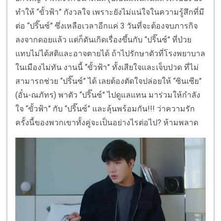
ทำให้ “ขั้วฟ้า” กังวลใจ เพราะยังไม่แน่ใจในความรู้สึกที่มี
ต่อ “ปริ๊นซ์” ซึ่งเหลือเวลาอีกแค่ 3 วันที่จะต้องจบภารกิจ
ลงจากดอยแล้ว แต่ก็ดันเกิดเรื่องขึ้นกับ “ปริ๊นซ์” ที่ป่วย
แทบไม่ได้สติและอาจตายได้ ถ้าไปรักษาตัวที่โรงพยาบาล
ในเมืองไม่ทัน งานนี้ “ขั้วฟ้า” ทั้งเสียใจและเจ็บปวด ที่ไม่
สามารถช่วย “ปริ๊นซ์” ได้ เลยต้องตัดใจปล่อยให้ “ซินเซีย”
(อั๋น-ณภัทร) พาตัว “ปริ๊นซ์” ไปดูแลแทน มาร่วมให้กำลัง
ใจ “ขั้วฟ้า” กับ “ปริ๊นซ์” และลุ้นพร้อมกัน!!! ว่าความรัก
ครั้งนี้ของพวกเขาทั้งคู่จะเป็นอย่างไรต่อไป? ห้ามพลาด