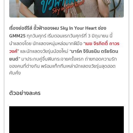
เรื่องย่อซีรีส์ ขั้วฟ้าของผม Sky In Your Heart ช่อง
GMM25
ทุกวันศุกร์ เริ่มตอนแรกวันศุกร์ที่ 3 มิถุนายน นี้
“
เมฆ จิรกิตติ์ ถาวร
นำแสดงโดย นักแสดงหนุ่มหล่อมากฝีมือ
วงศ์
”
“มาร์ค จิรันธนิน ตรัยรัตน
และนักแสดงวัยรุ่นน้องใหม่
ยนต์”
มาประกบคู่จิ้นฟินกระจายครั้
งแรก ถ่ายทอดความรัก
ของคนที่ต่างกัน พร้อมแท็กทีมเหล่านักแสดงวัยรุ่
นสุดฮอต
คับคั่ง
ตัวอย่างละคร