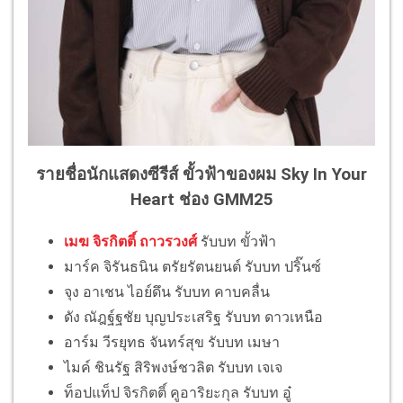
รายชื่อนักแสดงซีรีส์ ขั้วฟ้าของผม Sky In Your
Heart ช่อง GMM25
เมฆ จิรกิตติ์ ถาวรวงศ์
รับบท ขั้วฟ้า
มาร์ค จิรันธนิน ตรัยรัตนยนต์ รับบท ปริ๊นซ์
จุง อาเชน ไอย์ดึน รับบท คาบคลื่น
ดัง ณัฎฐ์ฐชัย บุญประเสริฐ รับบท ดาวเหนือ
อาร์ม วีรยุทธ จันทร์สุข รับบท เมษา
ไมค์ ชินรัฐ สิริพงษ์ชวลิต รับบท เจเจ
ท็อปแท็ป จิรกิตติ์ คูอาริยะกุล รับบท อู๋