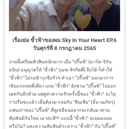
เรื่องย่อ ขั้วฟ้าของผม Sky In Your Heart EP.6
วันศุกร์ที่ 8 กรกฎาคม 2565
งานนี้เตรียมตัวฟินหนักมาก เมื่อ “ปริ๊นซ์” (มาร์ค-จิรัน
ธนิน) อนุญาตให้ “ขั้วฟ้า” (เมฆ-จิรกิตติ์) จีบได้ ก็ทำให้
“ขั้วฟ้า” ไม่รอช้ารุกจีบรัวๆ ทำเอา “ปริ๊นซ์” ออกอาการ
เขินแรงเลยทีเดียว แถม “ขั้วฟ้า” ยังชวน “ปริ๊นซ์” ไปออก
เดทกันอีกด้วย แต่ดูท่าความรักครั้งนี้ของ “ขั้วฟ้า” จะไม่
ราบรื่นซะแล้ว เมื่อต้องมาเจอกับ “ซินเซีย” (อั๋น-ณภัทร)
แฟนเก่าของ “ปริ๊นซ์” ที่ดูเหมือนอยากจะกลับมาสาน
สัมพันธ์กันใหม่ เอาล่ะสิ!!! แบบนี้ “ขั้วฟ้า” จะยอมถอย
หรือไม่? และความสัมพันธ์ระหว่าง “ขั้วฟ้า” กับ “ปริ๊นซ์”