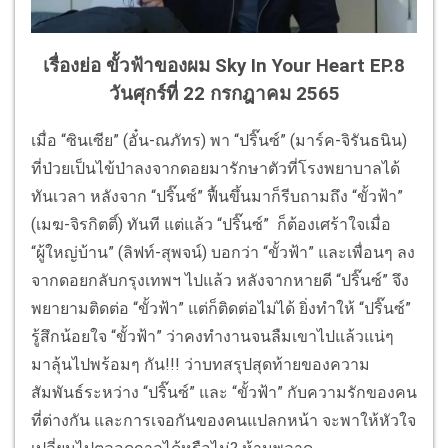
เรื่องย่อ ขั้วฟ้าของผม Sky In Your Heart EP.8
วันศุกร์ที่ 22 กรกฎาคม 2565
เมื่อ “ซินเซีย” (อั๋น-ณภัทร) พา “ปริ๊นซ์” (มาร์ค-จิรันธนิน)
ที่ป่วยเป็นไข้ป่าลงจากดอยมารักษาตัวที่โรงพยาบาลได้
ทันเวลา หลังจาก “ปริ๊นซ์” ฟื้นขึ้นมาก็รีบถามถึง “ขั้วฟ้า”
(เมฆ-จิรกิตติ์) ทันที แต่แล้ว “ปริ๊นซ์” ก็ต้องเศร้าใจเมื่อ
“ผู้ใหญ่บ้าน” (ลิฟท์-สุพจน์) บอกว่า “ขั้วฟ้า” และเพื่อนๆ ลง
จากดอยกลับกรุงเทพฯ ไปแล้ว หลังจากหายดี “ปริ๊นซ์” จึง
พยายามติดต่อ “ขั้วฟ้า” แต่ก็ติดต่อไม่ได้ ยิ่งทำให้ “ปริ๊นซ์”
รู้สึกน้อยใจ “ขั้วฟ้า” ว่าคงทำงานจนลืมเขาไปแล้วแน่ๆ
มาลุ้นไปพร้อมๆ กัน!!! ว่าบทสรุปสุดท้ายของความ
สัมพันธ์ระหว่าง “ปริ๊นซ์” และ “ขั้วฟ้า” กับความรักของคน
ที่ต่างกัน และการเจอกันของคนแปลกหน้า จะพาให้หัวใจ