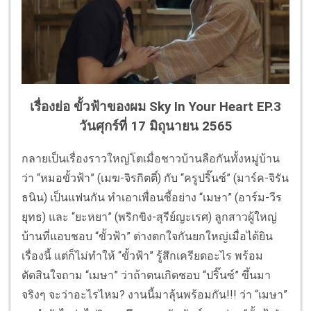
เรื่องย่อ ขั้วฟ้าของผม Sky In Your Heart EP.3
วันศุกร์ที่ 17 มิถุนายน 2565
กลายเป็นเรื่องราวใหญ่โตเมื่อชาวบ้านลือกันทั้งหมู่บ้าน
ว่า “หมอขั้วฟ้า” (เมฆ-จิรกิตติ์) กับ “ครูปริ๊นซ์” (มาร์ค-จิรัน
ธนิน) เป็นแฟนกัน ทำเอาเพื่อนซี้อย่าง “เมษา” (อาร์ม-วีร
ยุทธ) และ “ยะหยา” (พริกขิง-สุรีย์ญะเรศ) ลูกสาวผู้ใหญ่
บ้านที่แอบชอบ “ขั้วฟ้า” ต่างตกใจกันยกใหญ่เมื่อได้ยิน
เรื่องนี้ แต่ก็ไม่ทำให้ “ขั้วฟ้า” รู้สึกเครียดอะไร พร้อม
ตัดสินใจถาม “เมษา” ว่าถ้าตนเกิดชอบ “ปริ๊นซ์” ขึ้นมา
จริงๆ จะว่าอะไรไหม? งานนี้มาลุ้นพร้อมกัน!!! ว่า “เมษา”