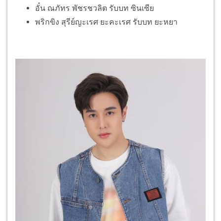
อั๋น ณภัทร พัชรชวลิต รับบท ซินเซีย
พริกขิง สุรีย์ญะเรศ ยะคะเรศ รับบท ยะหยา