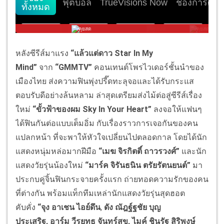
หลังซีรีส์มาแรง
“
แล้วแต่ดาว
Star In My
Mind
”
จาก
“
GMMTV”
คอนเทนต์โพรไวเดอร์ชั้นนำของ
เมืองไทย ส่งความฟินพุ่งปรี๊ดทะลุจอและได้รับกระแส
ตอบรับดีอย่างล้นหลาม ล่าสุดเตรียมส่งไม้ต่อสู่ซีรีส์เรื่อง
ใหม่
“ขั้วฟ้าของผม
Sky In Your Heart”
ลงจอให้แฟนๆ
ได้ฟินกันต่อแบบเต็มอิ่ม กับเรื่องราวการเจอกันของคน
แปลกหน้า ที่จะพาให้หัวใจเปลี่ยนไปตลอดกาล โดยได้นัก
แสดงหนุ่มหล่อมากฝีมือ
“เมฆ จิรกิตติ์ ถาวรวงศ์”
และนัก
แสดงวัยรุ่นน้องใหม่
“มาร์ค จิรันธนิน ตรัยรัตนยนต์”
มา
ประกบคู่จิ้นฟินกระจายครั้งแรก ถ่ายทอดความรักของคน
ที่ต่างกัน พร้อมแท็กทีมเหล่านักแสดงวัยรุ่นสุดฮอต
คับคั่ง
“จุง อาเชน ไอย์ดึน
,
ดัง ณัฎฐ์ฐชัย บุญ
ประเสริฐ
, อาร์ม วีรยุทธ จันทร์สุข, ไมค์ ชินรัฐ สิริพงษ์