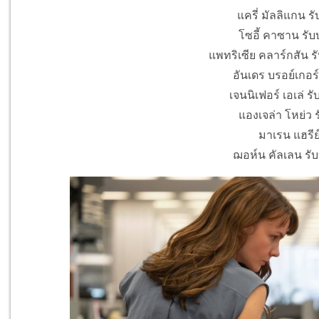
แครี่ มัลลิแกน ร
โซอี้ คาซาน รับ
แพทริเซีย คลาร์กสัน รั
อันเดร บรอย์เกอร์
เจนนิเฟอร์ เอเล่ 
แองเจล่า โหย่ว ร
มาเรน แฮรีย์
ฌอห์น คัลเลน รั