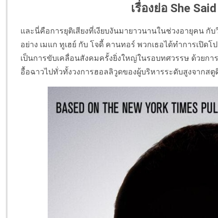
เรื่องย่อ She Sai
และนี่คือการยุติเสียงที่เงียบงันมายาวนานในช่วงอายุคน กั
อย่าง เมแก ทูเฮย์ กับ โจดี้ คานทอร์ พวกเธอได้ทำการเป
เป็นการขับเคลื่อนสังคมครั้งยิ่งใหญ่ในรอบทศวรรษ ด้วยการเ
อื้อฉาวไปทั่วทั้งวงการฮอลลิวูดของผู้บริหารระดับสูงจากสตูด