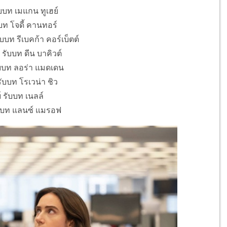
ับบท เมแกน ทูเฮย์
บท โจดี้ คานทอร์
บบท รีเบคก้า คอร์เบ็ตต์
 รับบท ดีน บาคิวต์
รับบท ลอร่า แมดเดน
ับบท โรเวน่า ชิว
 รับบท เนลล์
บบท แลนซ์ แมรอฟ