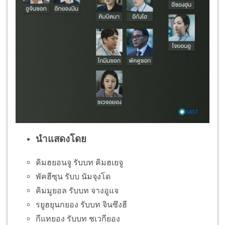
นำแสดงโดย
คิมฮยอนจู รับบท คิมฮเยจู
พัคฮีซุน รับบ นัมจุงโด
คิมมูยอล รับบท จางอูแจ
รยูฮยุนกยอง รับบท จินซึงฮี
กีแทยอง รับบท ชเวกียอง