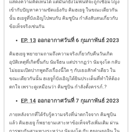
แสดงความคิดเห็นได้ แต่มันก็ยังไม่พ้นที่จะถูกเชื่อมโญง
เข้ากับปัญหาความขัดแย้งกับ คิมฮเยจู ในขณะเดียวกัน
นั้น ฮเยจูที่บังเอิญไปพบกับ คิมซูบิน กำลังสับสนเกี่ยวกับ
ข้อเท็จจริงเช่นกัน
EP. 13
ออกอากาศวันที่ 6 กุมภาพันธ์ 2023
คิมฮเยจู พยายามถามถึงความจริงเกี่ยวกับคืนวันเกิด
อุบัติเหตุที่เกิดขึ้นกับ นัมจีฮน แต่ปรากฏว่า นัมจุงโด กลับ
ไม่ยอมเปิดปากพูดถึงเรื่องนี้ใด ๆ กับเธอสักคำเดียว ใน
ขณะเดียวกันนั้น ฮเยจูก็บังเอิญได้ยินประเด็นที่ทำให้ต้อง
ตกใจ เพราะดูเหมือนว่า คิมซูบิน กำลังตั้งครรภ์..?
EP. 14
ออกอากาศวันที่ 7 กุมภาพันธ์ 2023
ภายหลังจากที่ได้รับรู้ความจริงที่น่าตกใจจาก คิมซูบิน
แล้ว คิมฮเยจู ก็พยายามเสาะหาข้อเท็จจริงเพิ่มเติม ผ่าน
การพบกันสามทางระหว่าง นัมจุงโด กับ ฮยอนยอจิน ใน