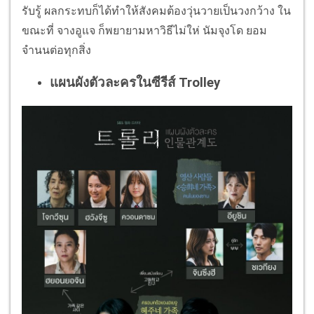
รับรู้ ผลกระทบก็ได้ทำให้สังคมต้องวุ่นวายเป็นวงกว้าง ใน
ขณะที่ จางอูแจ ก็พยายามหาวิธีไม่ให่ นัมจุงโด ยอม
จำนนต่อทุกสิ่ง
แผนผังตัวละครในซีรีส์ Trolley