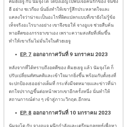
คิมฮเยจู กับ นัมจุงโด ได้บังเอิญไปพบเจอคนรักของ จินซึง
ฮี อย่าง ชเวกียง นั่นยิ่งทำให้เขารู้สึกประหลาดใจและ
แคลงใจว่าน่าจะเป็นอะไรที่ผิดแปลกแบบที่เขายังไม่รู้ข้อ
เท็จจริงอะไรบางอย่าง เขาจึงขอให้ จางอูแจ ช่วยสืบค้น
หาอดีตของภรรยาเขาเอง เพราะความสงสัยที่เพิ่มขึ้น
ทำให้เขาเริ่มไม่มั่นใจในตัวฮเยจู
EP. 7
ออกอากาศวันที่ 9 มกราคม 2023
หลังจากที่ได้ทราบถึงอดตีของ คิมฮเยจู แล้ว นัมจุงโด ก็
ปรับเปลี่ยนทัศนคติและเข้าใจมากยิ่งขึ้น พร้อมกับตั้งธงที่
จะปกป้องเธออย่างเต็มที่ กระทั่งมีจดหมายเและข่าวที่น่า
ตกใจปรากฏขึ้นต่อหน้าพวกเขาอีกครั้งหนึ่ง นั่นทำให้
สถานการณ์ต่าง ๆ เข้าสู่ภาวะวิกฤต..อีกหน
EP. 8
ออกอากาศวันที่ 10 มกราคม 2023
นัมจุงโด กับ จางอูแจ ผนึกกำลังและเตรียมกลยุทธ์เพื่อหา