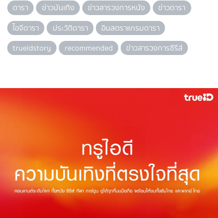
ดารา
ข่าวบันเทิง
ข่าวสารวงการหนัง
ข่าวดารา
ไอจีดารา
ประวัติดารา
อินสตราแกรมดารา
trueidstory
recommended
ข่าวสารวงการซีรีส์