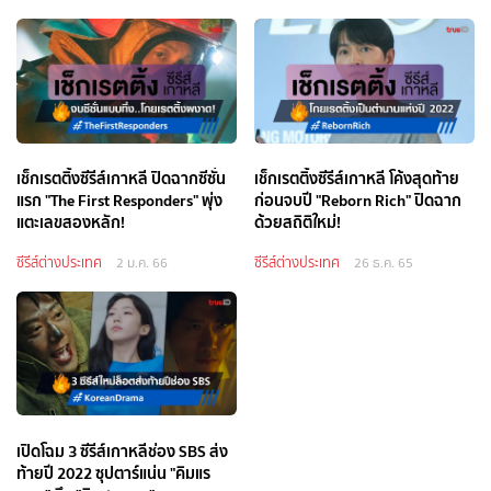
เช็กเรตติ้งซีรีส์เกาหลี ปิดฉากซีซั่น
เช็กเรตติ้งซีรีส์เกาหลี โค้งสุดท้าย
แรก "The First Responders" พุ่ง
ก่อนจบปี "Reborn Rich" ปิดฉาก
แตะเลขสองหลัก!
ด้วยสถิติใหม่!
ซีรีส์ต่างประเทศ
ซีรีส์ต่างประเทศ
2 ม.ค. 66
26 ธ.ค. 65
เปิดโฉม 3 ซีรีส์เกาหลีช่อง SBS ส่ง
ท้ายปี 2022 ซุปตาร์แน่น "คิมแร