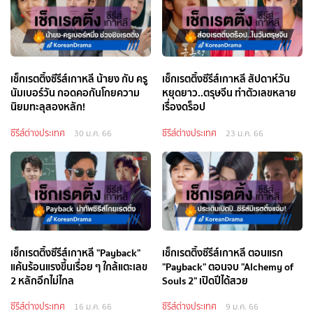
เช็กเรตติ้งซีรีส์เกาหลี น้ายง กับ ครู
เช็กเรตติ้งซีรีส์เกาหลี สัปดาห์วัน
นัมเบอร์วัน กอดคอกันโกยความ
หยุดยาว..ตรุษจีน ทำตัวเลขหลาย
นิยมทะลุสองหลัก!
เรื่องดร็อป
ซีรีส์ต่างประเทศ
ซีรีส์ต่างประเทศ
30 ม.ค. 66
23 ม.ค. 66
เช็กเรตติ้งซีรีส์เกาหลี "Payback"
เช็กเรตติ้งซีรีส์เกาหลี ตอนแรก
แค้นร้อนแรงขึ้นเรื่อย ๆ ใกล้แตะเลข
"Payback" ตอนจบ "Alchemy of
2 หลักอีกไม่ไกล
Souls 2" เปิดปีได้สวย
ซีรีส์ต่างประเทศ
ซีรีส์ต่างประเทศ
16 ม.ค. 66
9 ม.ค. 66