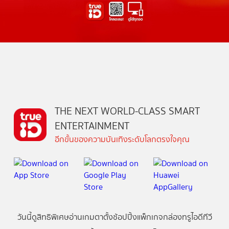
THE NEXT WORLD-CLASS SMART
ENTERTAINMENT
อีกขั้นของความบันเทิงระดับโลกตรงใจคุณ
วันนี้
ดู
สิทธิพิเศษ
อ่าน
เกม
ตาตั้ง
ช้อปปิ้ง
แพ็กเกจ
กล่องทรูไอดีทีวี