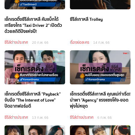
เช็กเรตติ้งซีรีส์เกาหลี คัมแบ็กได้
ซีรีส์เกาหลี Trolley
เกรียงไกร "Taxi Driver 2" เปิดตัว
ด้วยสถิติปังแห่งปี!
ซีรีส์ต่างประเทศ
เรื่องย่อละคร
20 ก.พ. 66
14 ก.พ. 66
เช็กเรตติ้งซีรีส์เกาหลี "Payback"
เช็กเรตติ้งซีรีส์เกาหลี คุณแม่ทำเริ่ด!
จับมือ "The Interest of Love"
นำพา "Agency" แรงแซงโค้ง-ยอด
ปิดฉากฟอร์มดี
พุ่งไม่หยุด
ซีรีส์ต่างประเทศ
ซีรีส์ต่างประเทศ
13 ก.พ. 66
6 ก.พ. 66