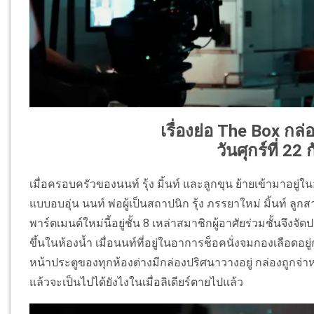
เรื่องย่อ The Box กล
วันศุกร์ที่ 2
เมื่อครอบครัวของนนท์ รุ้ง มิ้นท์ และลูกขุน ย้ายเข้ามาอยู่
แบบอบอุ่น นนท์ พ่อผู้เป็นสถาปนิก รุ้ง ภรรยาใหม่ มิ้นท์ ลู
พาร์ตเมนต์ใหม่นี้อยู่ชั้น 8 เหล่าสมาชิกผู้อาศัยร่วมชั้นจึงจัด
ขึ้นในห้องน้ำ เมื่อนนท์ที่อยู่ในอาการช็อคนั่งจมกองเลือดอยู่
หน้าประตูของทุกห้องต่างมีกล่องปริศนาวางอยู่ กล่องถูกจ่า
แล้วจะเป็นไปได้ยังไงในเมื่อลิเดียร์ตายไปแล้ว