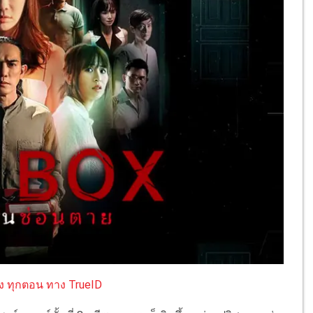
ัง ทุกตอน ทาง TrueID