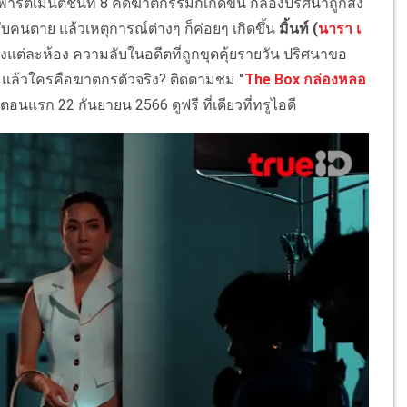
าร์ตเมนต์ชั้นที่ 8 คดีฆาตกรรมก็เกิดขึ้น กล่องปริศนาถูกส่ง
บคนตาย แล้วเหตุการณ์ต่างๆ ก็ค่อยๆ เกิดขึ้น
มิ้นท์ (
นารา เ
องแต่ละห้อง ความลับในอดีตที่ถูกขุดคุ้ยรายวัน ปริศนาขอ
งนี้ แล้วใครคือฆาตกรตัวจริง? ติดตามชม
"
The Box กล่องหลอ
มตอนแรก 22 กันยายน 2566 ดูฟรี ที่เดียวที่ทรูไอดี