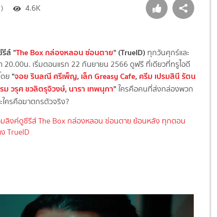
 )
4.6K
ีรีส์
"
The Box กล่องหลอน ซ่อนตาย
" (TrueID)
ทุกวันศุกร์และ
ลา 20.00น. เริ่มตอนแรก 22 กันยายน 2566 ดูฟรี ที่เดียวที่ทรูไอดี
"
จอย รินลณี ศรีเพ็ญ
,
เล็ก Greasy Cafe
,
ครีม เปรมสินี รัตน
โดย
รม วรุศ ชวลิตรุจิวงษ์
,
นารา เทพนุภา
"
ใครคือคนที่ส่งกล่องพวก
และใครคือฆาตกรตัวจริง?
มลิงค์ดูซีรีส์ The Box กล่องหลอน ซ่อนตาย ย้อนหลัง ทุกตอน
ง TrueID