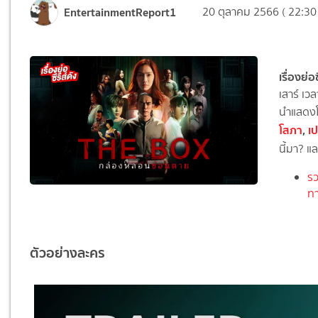
EntertainmentReport1
20 ตุลาคม 2566 ( 22:30
เรื่องย่อซ
เสาร์ เว
นำแสดง
โสภา
,
เป
นี้มา? 
รว
ทา
ตัวอย่างละคร