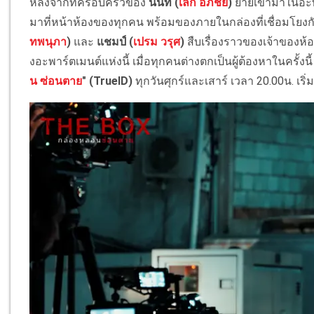
หลังจากที่ครอบครัวของ
นนท์ (
เล็ก อภิชัย
)
ย้ายเข้ามาในอะพ
มาที่หน้าห้องของทุกคน พร้อมของภายในกล่องที่เชื่อมโยงกั
ทพนุภา
)
และ
แชมป์ (
เปรม วรุศ
)
สืบเรื่องราวของเจ้าของห้
งอะพาร์ตเมนต์แห่งนี้ เมื่อทุกคนต่างตกเป็นผู้ต้องหาในครั้
น ซ่อนตาย
" (TrueID)
ทุกวันศุกร์และเสาร์ เวลา 20.00น. เริ่