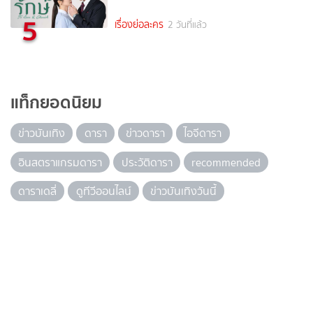
5
เรื่องย่อละคร
2 วันที่แล้ว
แท็กยอดนิยม
ข่าวบันเทิง
ดารา
ข่าวดารา
ไอจีดารา
อินสตราแกรมดารา
ประวัติดารา
recommended
ดาราเดลี่
ดูทีวีออนไลน์
ข่าวบันเทิงวันนี้