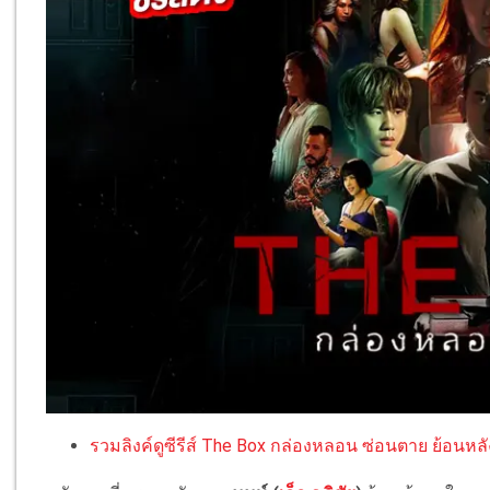
รวมลิงค์ดูซีรีส์ The Box กล่องหลอน ซ่อนตาย ย้อนหล