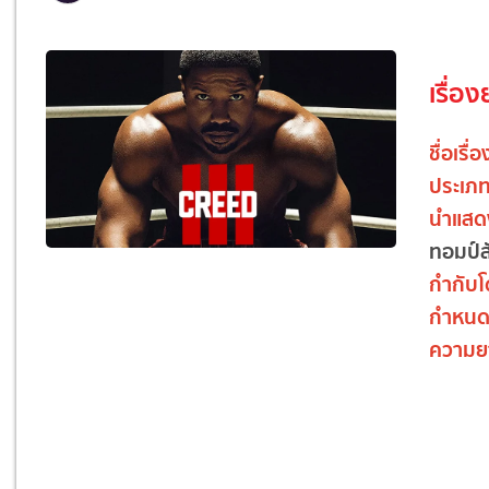
เรื่อง
ชื่อเรื่อ
ประเภ
นำแสด
ทอมป์ส
กำกับ
กำหนด
ความย