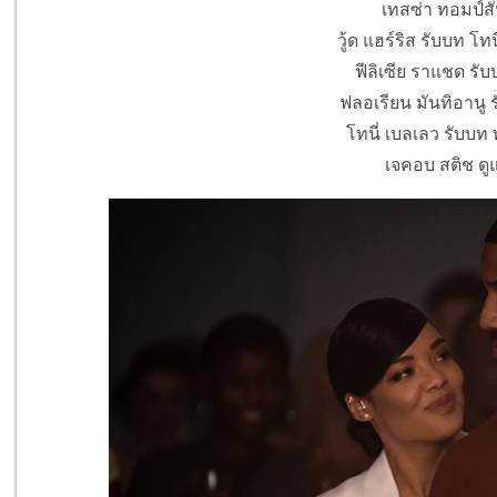
เทสซ่า ทอมป์สัน
วู้ด แฮร์ริส รับบท โทนี่
ฟีลิเซีย ราแชด รับ
ฟลอเรียน มันทิอานู ร
โทนี่ เบลเลว รับบท พ
เจคอบ สติช ดู