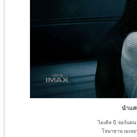
นำแส
ไมเคิล บี. จอร์แดน
โจนาธาน เมเจอร์