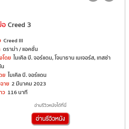
ย่อ
Creed 3
ง
Creed III
ท
ดราม่า / แอคชั่น
งโดย
ไมเคิล บี. จอร์แดน, โจนาธาน เมเจอร์ส, เทสซ่า
ัน
โดย
ไมเคิล บี. จอร์แดน
ฉาย
2 มีนาคม 2023
าว
116 นาที
อ่านรีวิวหนังได้ที่นี่