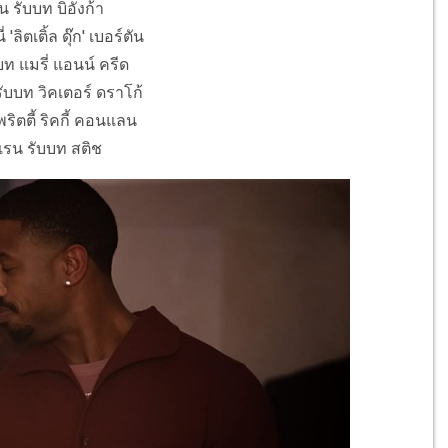
 รับบท บิอังก้า
 'ลิตเติ้ล ดุ๊ก' เบอร์ตัน
บท แมรี่ แอนน์ ครีด
ับบท วิคเตอร์ ดราโก้
ริตตี้ ริคกี้ คอนแลน
แรน รับบท สติช