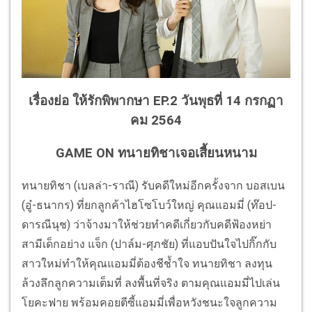
เรื่องย่อ ให้รักพิพากษา EP.2 วันพุธที่ 14 กรกฏา
คม 2564
GAME ON ทนายทิชาเจอเสี้ยนหนาม
ทนายทิชา (เบลล่า-ราณี) รับคดีใหม่อีกครั้งจาก บอสเบน
(อู๋-ธนากร) ที่ยกลูกค้าไฮโซโบว์ใหญ่ คุณแอมมี่ (ท๊อป-
ดารณีนุช) ว่าจ้างมาให้ช่วยทำคดีเกี่ยวกับคดีฟ้องหย่า
สามีเด็กอย่าง แจ็ก (ปาล์ม-ศุภชัย) ที่แอบปันใจไปกิ๊กกับ
สาวใหม่ทำให้คุณแอมมี่ต้องชีช้ำใจ ทนายทิชา ลงทุน
ล้วงลึกลูกความเต็มที่ ลงพื้นที่จริง ตามคุณแอมมี่ไปเล่น
โยคะฟาย พร้อมคอยตีซี้แอมมี่เพื่อหวังชนะใจลูกความ