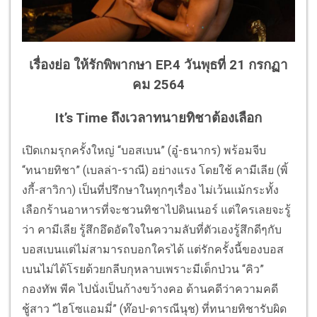
เรื่องย่อ ให้รักพิพากษา EP.4 วันพุธที่ 21 กรกฏา
คม 2564
It’s Time ถึงเวลาทนายทิชาต้องเลือก
เปิดเกมรุกครั้งใหญ่ “บอสเบน” (อู๋-ธนากร) พร้อมจีบ
“ทนายทิชา” (เบลล่า-ราณี) อย่างแรง โดยใช้ คามีเลีย (พิ้
งกี้-สาวิกา) เป็นที่ปรึกษาในทุกๆเรื่อง ไม่เว้นแม้กระทั้ง
เลือกร้านอาหารที่จะชวนทิชาไปดินเนอร์ แต่ใครเลยจะรู้
ว่า คามีเลีย รู้สึกอึดอัดใจในความลับที่ตัวเองรู้สึกดีๆกับ
บอสเบนแต่ไม่สามารถบอกใครได้ แต่รักครั้งนี้ของบอส
เบนไม่ได้โรยด้วยกลีบกุหลาบเพราะมีเด็กป่วน “คิว”
กองทัพ พีค ไปนั่งเป็นก้างขว้างคอ ด้านคดีว่าความคดี
ชู้สาว “ไฮโซแอมมี่” (ท๊อป-ดารณีนุช) ที่ทนายทิชารับผิด