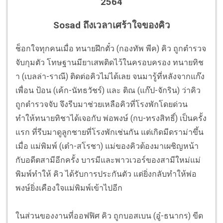
2564
Sosad ถึงเวลาเศร้าใจของคิว
ช็อกใจทุกคนเมื่อ ทนายฝึกตั๋ว (กองทัพ พีค) คิว ถูกตำรวจ
จับกุมตัว โทษฐานมียาเสพติดไว้ในครอบครอง ทนายทิช
า (เบลล่า-ราณี) ติดต่อคิวไม่ได้เลย จนมารู้ที่หลังจากแก๊ง
เพื่อน ป้อน (เค้ก-นัทธวัชร์) และ ติณ (แก๊ป-จักริน) ว่าคิว
ถูกตำรวจจับ จึงรีบมาช่วยเหลือคิวที่โรงพักโดยด่วน
ทำให้ทนายทิชาได้เจอกับ พ่อพงษ์ (กบ-ทรงสิทธิ์) เป็นครั้ง
แรก ที่รีบมาดูลูกชายที่โรงพักเช่นกัน แต่เกิดมีดราม่าขึ้น
เมื่อ แม่พิมพ์ (เต๋า-สโรชา) แม่ของคิวต้องมาเผชิญหน้า
กับอดีตสามีอีกครั้ง บารมีและพาวเวอร์ของสามีใหม่แม่
พิมพ์ทำให้ คิว ได้รับการประกันตัว แต่ยิ่งกลับทำให้พ่อ
พงษ์ยิ่งเคืองใจแม่พิมพ์เข้าไปอีก
ในส่วนของงานที่ออฟฟิศ คิว ถูกบอสเบน (อู๋-ธนากร) ขีด