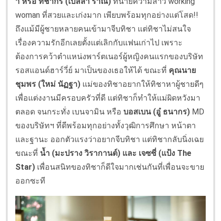
า หรือ ทิชากร (เบลล่า ราณี)
ทนายความสาว working
woman ที่สวยและเก่งมาก เพียบพร้อมทุกอย่างแต่โสด!!
ถึงแม้มีผู้ชายหลายคนเข้ามาจีบทิชา แต่ทิชาไม่สนใจ
เรื่องความรักอีกเลยตั้งแต่เลิกกับแฟนเก่าไป เพราะ
ต้องการคว้าตำแหน่งพาร์ตเนอร์ผู้หญิงคนแรกของบริษัท
รอสแอนด์ฮาร์วี่ย์ มาเป็นของเธอให้ได้ ขณะที่
คุณนาย
ชุมพร (ใหม่ นัฏฐา)
แม่ของทิชาอยากให้ทิชาหาผู้ชายดีๆ
เพื่อแต่งงานมีครอบครัวที่ดี แต่ทิชาก็ทำให้แม่ผิดหวังมา
ตลอด จนกระทั่ง เบนจามิน หรือ
บอสเบน (อู๋ ธนากร)
MD
ของบริษัทฯ ที่ดีพร้อมทุกอย่างทั้งวุฒิการศึกษา หน้าตา
และฐานะ ออกตัวแรงว่าอยากจีบทิชา แต่ทิชากลับนิ่งเฉย
ขณะที่
น้ำ (มะปราง วิรากานต์) และ เจซซี่ (แป้ง The
Star)
เพื่อนสนิทของทิชาก็ดีใจมากเช่นกันที่เพื่อนจะขาย
ออกซะที