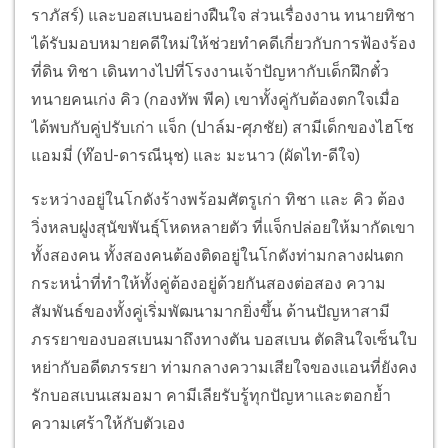
ราภัสร์) และบอสเบนอย่างฝืนใจ ส่วนเรื่องงาน ทนายทิชา
ได้รับมอบหมายคดีใหม่ให้ช่วยทำคดีเกี่ยวกับการฟ้องร้อง
ที่ดิน ทิชา เดินทางไปที่โรงงานเจ้าปัญหากับเด็กฝึกตั๋ว
ทนายคนเก่ง คิว (กองทัพ พีค) เขาทั้งคู่กับต้องตกใจเมื่อ
ได้พบกับคู่ปรับเก่า แจ็ก (ปาล์ม-ศุภชัย) สามีเด็กของไฮโซ
แอมมี่ (ท๊อป-ดารณีนุช) และ มะนาว (ผัดไท-ดีใจ)
ระหว่างอยู่ในโกดังร้างพร้อมศัตรูเก่า ทิชา และ คิว ต้อง
วิ่งหลบฝูงสุนัขพันธุ์โหดหลายตัว ที่แจ็กปล่อยให้มากัดเขา
ทั้งสองคน ทั้งสองคนต้องติดอยู่ในโกดังท่ามกลางฝนตก
กระหน่ำที่ทำให้ทั้งคู่ต้องอยู่ด้วยกันสองต่อสอง ความ
สัมพันธ์ของทั้งคู่เริ่มพัฒนามากยิ่งขึ้น ด้านปัญหาสามี
ภรรยาของบอสเบนมาถึงทางตัน บอสเบน ตัดสินใจเซ็นใบ
หย่ากับอดีตภรรยา ท่ามกลางความเสียใจของแอนที่ยังคง
รักบอสเบนเสมอมา คามีเลียรับรู้ทุกปัญหาและตอกย้ำ
ความเศร้าให้กับตัวเอง