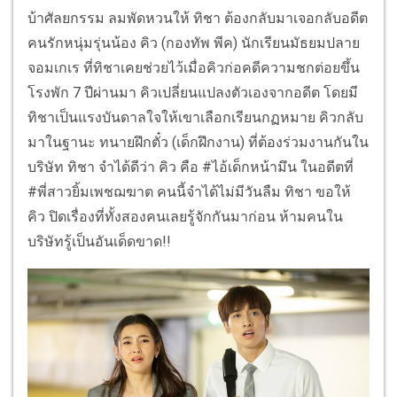
บ้าศัลยกรรม ลมพัดหวนให้ ทิชา ต้องกลับมาเจอกลับอดีต
คนรักหนุ่มรุ่นน้อง คิว (กองทัพ พีค) นักเรียนมัธยมปลาย
จอมเกเร ที่ทิชาเคยช่วยไว้เมื่อคิวก่อคดีความชกต่อยขึ้น
โรงพัก 7 ปีผ่านมา คิวเปลี่ยนแปลงตัวเองจากอดีต โดยมี
ทิชาเป็นแรงบันดาลใจให้เขาเลือกเรียนกฏหมาย คิวกลับ
มาในฐานะ ทนายฝึกตั๋ว (เด็กฝึกงาน) ที่ต้องร่วมงานกันใน
บริษัท ทิชา จำได้ดีว่า คิว คือ #ไอ้เด็กหน้ามึน ในอดีตที่
#พี่สาวยิ้มเพชฌฆาต คนนี้จำได้ไม่มีวันลืม ทิชา ขอให้
คิว ปิดเรื่องที่ทั้งสองคนเลยรู้จักกันมาก่อน ห้ามคนใน
บริษัทรู้เป็นอันเด็ดขาด!!