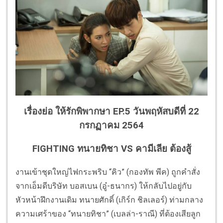
เรื่องย่อ ให้รักพิพากษา EP.5 วันพฤหัสบดีที่ 22
กรกฏาคม 2564
FIGHTING ทนายทิชา VS คามีเลีย ต้องสู้
งานเข้าชุดใหญ่ไฟกระพริบ “คิว” (กองทัพ พีค) ถูกคำสั่ง
จากเอ็มดีบริษัท บอสเบน (อู๋-ธนากร) ให้กลับไปอยู่กับ
หัวหน้าฝึกงานเดิม ทนายศักดิ์ (เกิร์ก ชิลเลอร์) ท่ามกลาง
ความเศร้าของ “ทนายทิชา” (เบลล่า-ราณี) ที่ต้องเสียลูก