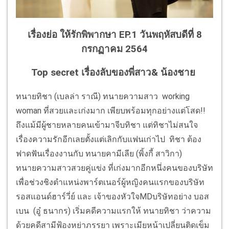
เรื่องย่อ ให้รักพิพากษา EP.1 วันพฤหัสบดีที่ 8
กรกฏาคม 2564
Top secret เรื่องลับของพี่สาว& น้องชาย
ทนายทิชา (เบลล่า ราณี) ทนายความสาว working
woman ที่สวยและเก่งมาก เพียบพร้อมทุกอย่างแต่โสด!!
ถึงแม้มีผู้ชายหลายคนเข้ามาจีบทิชา แต่ทิชาไม่สนใจ
เรื่องความรักอีกเลยตั้งแต่เลิกกับแฟนเก่าไป ทิชา ต้อง
ฟาดฟันเรื่องงานกับ ทนายคามีเลีย (พิ้งกี้ สาวิกา)
ทนายความสาวสวยคู่แข่ง ที่เก่งมากอีกหนึ่งคนของบริษัท
เพื่อช่วงชิงตำแหน่งพาร์ตเนอร์ผู้หญิงคนแรกของบริษัท
รอสแอนด์ฮาร์วี่ย์ และ เจ้าของหัวใจMDบริษัทอย่าง บอส
เบน (อู๋ ธนากร) เริ่มคดีความแรกให้ ทนายทิชา ว่าความ
ด้วยคดีสามีฟ้องหย่าภรรยา เพราะเมียหน้าเปลี่ยนติดเข็ม