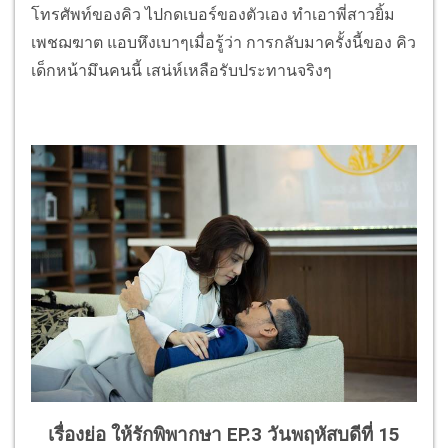
โทรศัพท์ของคิว ไปกดเบอร์ของตัวเอง ทำเอาพี่สาวยิ้ม
เพชฌฆาต แอบหึงเบาๆเมื่อรู้ว่า การกลับมาครั้งนี้ของ คิว
เด็กหน้ามึนคนนี้ เสน่ห์เหลือรับประทานจริงๆ
เรื่องย่อ ให้รักพิพากษา EP.3 วันพฤหัสบดีที่ 15