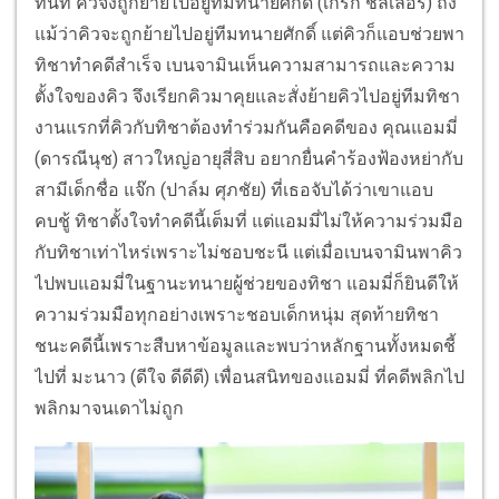
ทันที คิวจึงถูกย้ายไปอยู่ทีมทนายศักดิ์ (เกิร์ก ชิลเลอร์) ถึง
แม้ว่าคิวจะถูกย้ายไปอยู่ทีมทนายศักดิ์ แต่คิวก็แอบช่วยพา
ทิชาทำคดีสำเร็จ เบนจามินเห็นความสามารถและความ
ตั้งใจของคิว จึงเรียกคิวมาคุยและสั่งย้ายคิวไปอยู่ทีมทิชา
งานแรกที่คิวกับทิชาต้องทำร่วมกันคือคดีของ คุณแอมมี่
(ดารณีนุช) สาวใหญ่อายุสี่สิบ อยากยื่นคำร้องฟ้องหย่ากับ
สามีเด็กชื่อ แจ๊ก (ปาล์ม ศุภชัย) ที่เธอจับได้ว่าเขาแอบ
คบชู้ ทิชาตั้งใจทำคดีนี้เต็มที่ แต่แอมมี่ไม่ให้ความร่วมมือ
กับทิชาเท่าไหร่เพราะไม่ชอบชะนี แต่เมื่อเบนจามินพาคิว
ไปพบแอมมี่ในฐานะทนายผู้ช่วยของทิชา แอมมี่ก็ยินดีให้
ความร่วมมือทุกอย่างเพราะชอบเด็กหนุ่ม สุดท้ายทิชา
ชนะคดีนี้เพราะสืบหาข้อมูลและพบว่าหลักฐานทั้งหมดชี้
ไปที่ มะนาว (ดีใจ ดีดีดี) เพื่อนสนิทของแอมมี่ ที่คดีพลิกไป
พลิกมาจนเดาไม่ถูก