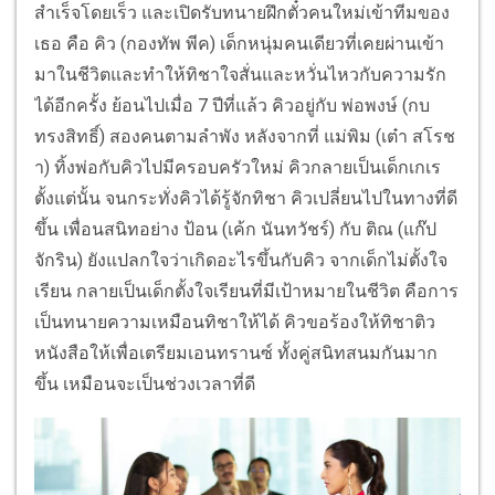
สำเร็จโดยเร็ว และเปิดรับทนายฝึกตั๋วคนใหม่เข้าทีมของ
เธอ คือ คิว (กองทัพ พีค) เด็กหนุ่มคนเดียวที่เคยผ่านเข้า
มาในชีวิตและทำให้ทิชาใจสั่นและหวั่นไหวกับความรัก
ได้อีกครั้ง ย้อนไปเมื่อ 7 ปีที่แล้ว คิวอยู่กับ พ่อพงษ์ (กบ
ทรงสิทธิ์) สองคนตามลำพัง หลังจากที่ แม่พิม (เต๋า สโรช
า) ทิ้งพ่อกับคิวไปมีครอบครัวใหม่ คิวกลายเป็นเด็กเกเร
ตั้งแต่นั้น จนกระทั่งคิวได้รู้จักทิชา คิวเปลี่ยนไปในทางที่ดี
ขึ้น เพื่อนสนิทอย่าง ป้อน (เค้ก นันทวัชร์) กับ ติณ (แก๊ป
จักริน) ยังแปลกใจว่าเกิดอะไรขึ้นกับคิว จากเด็กไม่ตั้งใจ
เรียน กลายเป็นเด็กตั้งใจเรียนที่มีเป้าหมายในชีวิต คือการ
เป็นทนายความเหมือนทิชาให้ได้ คิวขอร้องให้ทิชาติว
หนังสือให้เพื่อเตรียมเอนทรานซ์ ทั้งคู่สนิทสนมกันมาก
ขึ้น เหมือนจะเป็นช่วงเวลาที่ดี