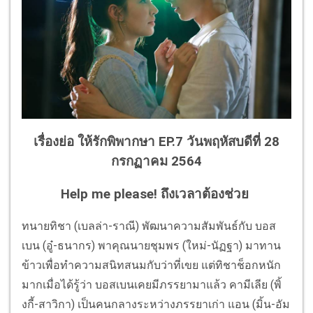
เรื่องย่อ ให้รักพิพากษา EP.7 วันพฤหัสบดีที่ 28
กรกฏาคม 2564
Help me please! ถึงเวลาต้องช่วย
ทนายทิชา (เบลล่า-ราณี) พัฒนาความสัมพันธ์กับ บอส
เบน (อู๋-ธนากร) พาคุณนายชุมพร (ใหม่-นัฏฐา) มาทาน
ข้าวเพื่อทำความสนิทสนมกับว่าที่เขย แต่ทิชาช็อกหนัก
มากเมื่อได้รู้ว่า บอสเบนเคยมีภรรยามาแล้ว คามีเลีย (พิ้
งกี้-สาวิกา) เป็นคนกลางระหว่างภรรยาเก่า แอน (มิ้น-อัม