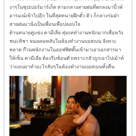
งาๆในซุปเปอร์มาร์เก็ต ท่ามกลางสายฝนที่ตกลงมาบิ้วท์
อารมณ์เข้าไปอีก ในที่สุดทนายฝึกตั๋ว คิว ก็กลางร่มฝ่า
สายฝนมานั่งเป็นเพื่อนเพื่อปลอบใจ
ด้านทนายคู่แข่ง คามีเลีย ทุ่มเททำงานหนักมากเพื่อหวัง
ชนะทิชา จนเผลอหลับในห้องทำงานบอสเบน จังหวะ
พลาด ก๊วนพนักงานในออฟฟิศดั๊นเข้ามาเอาเอกสารมา
ให้เซ็น คามีเลีย ต้องรีบซ้อนตัวเพราะกลัวถูกเอาไปเม้าท์
ว่าแอบมาทำอะไรลับๆในห้องทำงานบอสเบนทั้งคืน