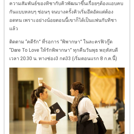
ความสัมพันธ์ของทิชากับคิวพัฒนาขึ้นเรื่อยๆต้องแอบคบ
กันแบบหลบๆ ซ่อนๆ จนบางครั้งคิวเริ่มอึดอัดแต่ต้อง
อดทน เพราะอย่างน้อยตอนนี้เขาก็ได้เป็นแฟนกับทิชา
แล้ว
ติดตาม “คดีรัก” ที่รอการ “พิพากษา” ในละครฟิวกู๊ด
“Dare To Love ให้รักพิพากษา” ทุกคืนวันพุธ พฤหัสบดี
เวลา 20.30 น. ทางช่อง3 กด33 (เริ่มตอนแรก 8 ก.ค.นี้)