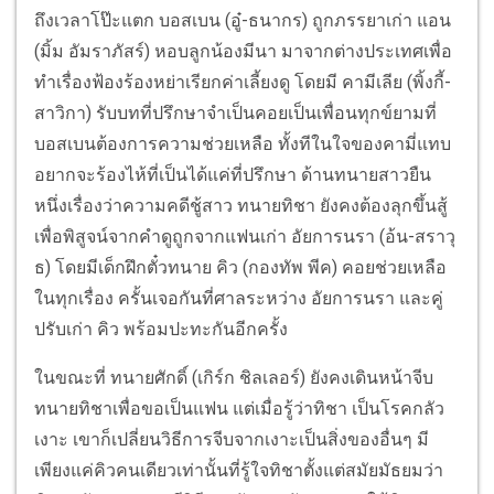
ถึงเวลาโป๊ะแตก บอสเบน (อู๋-ธนากร) ถูกภรรยาเก่า แอน
(มิ้ม อัมราภัสร์) หอบลูกน้องมีนา มาจากต่างประเทศเพื่อ
ทำเรื่องฟ้องร้องหย่าเรียกค่าเลี้ยงดู โดยมี คามีเลีย (พิ้งกี้-
สาวิกา) รับบทที่ปรึกษาจำเป็นคอยเป็นเพื่อนทุกข์ยามที่
บอสเบนต้องการความช่วยเหลือ ทั้งทีในใจของคามี่แทบ
อยากจะร้องไห้ที่เป็นได้แค่ที่ปรึกษา ด้านทนายสาวยืน
หนึ่งเรื่องว่าความคดีชู้สาว ทนายทิชา ยังคงต้องลุกขึ้นสู้
เพื่อพิสูจน์จากคำดูถูกจากแฟนเก่า อัยการนรา (อ้น-สราวุ
ธ) โดยมีเด็กฝึกตั๋วทนาย คิว (กองทัพ พีค) คอยช่วยเหลือ
ในทุกเรื่อง ครั้นเจอกันที่ศาลระหว่าง อัยการนรา และคู่
ปรับเก่า คิว พร้อมปะทะกันอีกครั้ง
ในขณะที่ ทนายศักดิ์ (เกิร์ก ชิลเลอร์) ยังคงเดินหน้าจีบ
ทนายทิชาเพื่อขอเป็นแฟน แต่เมื่อรู้ว่าทิชา เป็นโรคกลัว
เงาะ เขาก็เปลี่ยนวิธีการจีบจากเงาะเป็นสิ่งของอื่นๆ มี
เพียงแค่คิวคนเดียวเท่านั้นที่รู้ใจทิชาตั้งแต่สมัยมัธยมว่า