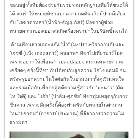
ชอบอยู่ ทั้งทีมต้องช่วยกันรวบรวมหลักฐานเพื่อให้ชนะให้
ได้ จนทำให้ทนายทิชาแบกความกดดัน เกิดมีปากมีเสียง
กับ “เลขาดาหลา”(น้ำฟ้า-ธัญญภัสร์) มือขวาผู้ช่วย
ทนายความของเธอ จนเกิดเรื่องดราม่าในบริษัทขึ้นจนได้
ด้านเพื่อนสาวเดอะแก๊ง “น้ำ” (มะปราง-วิรากานต์) และ
“เจซซี่ (แป้ง เดอะสตาร์) หลอกพา ทิชาไปเที่ยวบาร์โฮส
เพราะอยากให้เพื่อนสาวปลดปล่อยจากงานทนายความ
เครียดๆ ครั้งนี้ทิชา กับได้พบกับลูกความ ไฮโซแอมมี่ จน
พรั่งพรูบอกความในใจต่อกันในยามเมา ทั้งคู่เริ่มเห็นใจ
และร่วมมือกันเพื่อต่อสู้คดีความชู้สาวกับ “มะนาว” (ผัด
ไท ใจดี) และ “แจ๊ก” (ปาล์ม-ศุภชัย” ทิชาทุ่มเทสุดๆกับการ
ขึ้นศาล เพราะศึกครั้งนี้ต้องฟาดฟันกับทนายในตำนาน
“ทนายอาคม” (อาจารย์ประมาณ) ที่ลีลาการว่าความไม่
ธรรมดา