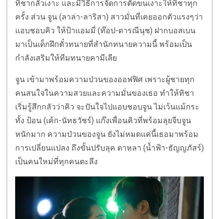
ทิชากลัวเงาะ และมีวิธีการจัดการตัดขนเงาะให้ทิชาทุก
ครั้ง ส่วน จูน (ลาล่า-ลาริสา) สาวมั่นที่เคยออกตัวแรงๆว่า
แอบชอบคิว ให้ป้าแอมมี่ (ท๊อป-ดารณีนุช) ฝากบอสเบน
มาเป็นเด็กฝึกตั๋วทนายที่สำนักทนายความนี้ พร้อมเป็น
กำลังเสริมให้ทีมทนายคามีเลีย
จูน เข้ามาพร้อมความป่วนของออฟฟิศ เพราะผู้ชายทุก
คนสนใจในความสวยและความมั่นของเธอ ทำให้ทิชา
เริ่มรู้สึกกลัวว่าคิว จะปันใจไปแอบชอบจูน ไม่เว้นแม้กระ
ทั้ง ป้อน (เค้ก-นัทธวัชร์) แก๊งเพื่อนคิวที่พร้อมลุยจีบจูน
หนักมาก ความป่วนของจูน ยังไม่หมดแค่นี้เธอมาพร้อม
การเปลี่ยนแปลง ถึงขั้นปรับลุค ดาหลา (น้ำฟ้า-ธัญญภัสร์)
เป็นคนใหม่ที่ทุกคนตะลึง