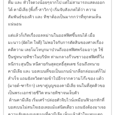
ทีม และ หัวใจดวงน้อยๆจากไป แต่ไม่สามารถแสดงออก
ได้ คามีเลีย (พิ้งกี้-สาวิกา) เริ่มจับสังเกตได้ว่า ความ
สัมพันธ์ของคิว และ ทิชาต้องเป็นมากกว่าที่ทุกคนเห็น
แน่นอน
แต่แล้วก็เกิดเรื่องอลหม่านในออฟฟิศขึ้นจนได้ เมื่อ
มะนาว (ผัดไท ใจดี) ไม่พอใจกับการตัดสินของศาลเรื่อง
คดีความ เลยโมโหบุกมาป่วนถึงออฟฟิศพร้อมอาวุธ ใช้
ปืนขู่ทนายทิชาในบริษัท ท่ามกลางก๊วนชาวออฟฟิศที่วิ่ง
หนีกระสุนปืน หนีตายกันสุดฤทธิ์สุดเดช ร้อนถึงทนาย
คามีเลีย และ บอสเบนที่ขอเป็นแกนนำเกลี่ยกล่อมแต่ก็ไม่
สำเร็จ แถมยังหวิดตายเข้าไปอีกจากความโก๊ะของ แต้ว
(มายด์-ฑาริกา) เลขาคู่บุญของคามีเลีย จนในที่สุดคิวขอ
เป็นพระเอกช่วยชีวิต ทนายทิชาจนเจ็บตัว
ด้านคามีเลีย เริ่มเศร้าปล่อยตัวจิบไวน์เหมือนฟิวอกหักที่
บอสเบนไม่สนใจเธอเลยแม้แต่นิดเดียว แถมยังต้องมาเจอ
ความลับของบอสเบนที่คามีเลีย เห็นแล้วหัวใจแทบแตก