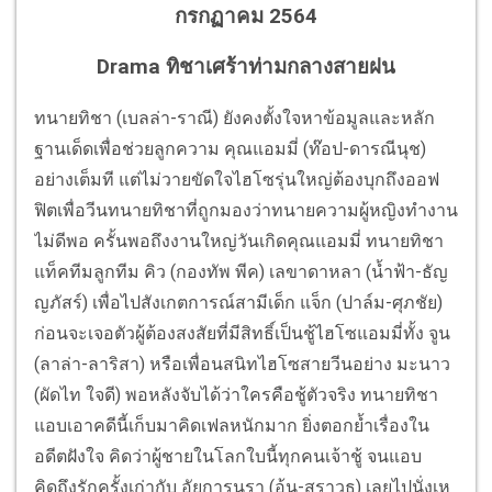
กรกฏาคม 2564
Drama ทิชาเศร้าท่ามกลางสายฝน
ทนายทิชา (เบลล่า-ราณี) ยังคงตั้งใจหาข้อมูลและหลัก
ฐานเด็ดเพื่อช่วยลูกความ คุณแอมมี่ (ท๊อป-ดารณีนุช)
อย่างเต็มที แต่ไม่วายขัดใจไฮโซรุ่นใหญ่ต้องบุกถึงออฟ
ฟิตเพื่อวีนทนายทิชาที่ถูกมองว่าทนายความผู้หญิงทำงาน
ไม่ดีพอ ครั้นพอถึงงานใหญ่วันเกิดคุณแอมมี่ ทนายทิชา
แท็คทีมลูกทีม คิว (กองทัพ พีค) เลขาดาหลา (น้ำฟ้า-ธัญ
ญภัสร์) เพื่อไปสังเกตการณ์สามีเด็ก แจ็ก (ปาล์ม-ศุภชัย)
ก่อนจะเจอตัวผู้ต้องสงสัยที่มีสิทธิ์เป็นชู้ไฮโซแอมมี่ทั้ง จูน
(ลาล่า-ลาริสา) หรือเพื่อนสนิทไฮโซสายวีนอย่าง มะนาว
(ผัดไท ใจดี) พอหลังจับได้ว่าใครคือชู้ตัวจริง ทนายทิชา
แอบเอาคดีนี้เก็บมาคิดเฟลหนักมาก ยิ่งตอกย้ำเรื่องใน
อดีตฝังใจ คิดว่าผู้ชายในโลกใบนี้ทุกคนเจ้าชู้ จนแอบ
คิดถึงรักครั้งเก่ากับ อัยการนรา (อ้น-สราวุธ) เลยไปนั่งเห