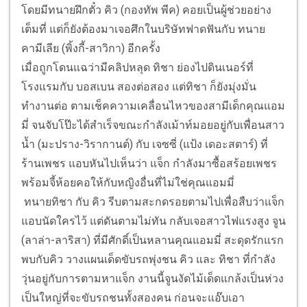
โดยมีทนายฝึกตั๋ว คิว (กองทัพ พีค) คอยเป็นผู้ช่วยอย่าง
เต็มที่ แต่ก็ยังต้องมาเจอศึกในบริษัทฟาดฟันกับ ทนาย
คามีเลีย (พิ้งกี้-สาวิกา) อีกครั้ง
เมื่อถูกโดนแฉว่ามีคลิปหลุด ทิชา ย่องไปดินเนอร์ที่
โรงแรมกับ บอสเบน สองต่อสอง แต่ทิชา ก็ยังมุ่งมั่น
ทำงานต่อ ตามเช็คความเคลื่อนไหวของสามีเด็กคุณแอม
มี่ จนจับโป๊ะได้สำเร็จขณะกำลังเม้าท์มอยอยู่กับเพื่อนสาว
น้ำ (มะปราง-วิรากานต์) กับ เจซซี่ (แป้ง เดอะสตาร์) ที่
ร้านเพชร แอบหันไปเห็นว่า แจ็ก กำลังมาซื้อสร้อยเพชร
พร้อมจี้ห้อยคอให้กับหญิงอื่นที่ไม่ใช่คุณแอมมี่
ทนายทิชา กับ คิว รีบตามสะกดรอยตามไปเพื่อสืบว่าแจ็ก
แอบนัดใครไว้ แต่ดันตามไม่ทัน กลับเจอสาวไฟแรงสูง จูน
(ลาล่า-ลาริสา) ที่มีศักดิ์เป็นหลานคุณแอมมี่ สะดุดรักแรก
พบกับคิว วางแผนเด็ดขับรถพุ่งชน คิว และ ทิชา ที่กำลัง
วุ่นอยู่กับการตามหาแจ็ก งานนี้จูนงัดไม้เด็ดแกล้งเป็นห่วง
เป็นใหญ่ที่จะขับรถชนทั้งสองคน ก่อนจะแอ๊บเอา