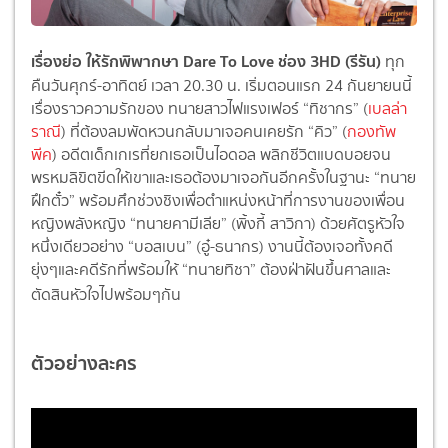
เรื่องย่อ ให้รักพิพากษา Dare To Love ช่อง 3HD (รีรัน)
ทุก
คืนวันศุกร์-อาทิตย์ เวลา 20.30 น. เริ่มตอนแรก 24 กันยายนนี้
เรื่องราวความรักของ ทนายสาวไฟแรงเฟอร์ “ทิชากร” (
เบลล่า
ราณี
) ที่ต้องลมพัดหวนกลับมาเจอคนเคยรัก “คิว” (
กองทัพ
พีค
) อดีตเด็กเกเรที่ยกเธอเป็นไอดอล พลิกชีวิตแบดบอยจน
พรหมลิขิตขีดให้เขาและเธอต้องมาเจอกันอีกครั้งในฐานะ “ทนาย
ฝึกตั๋ว” พร้อมศึกช่วงชิงเพื่อตำแหน่งหน้าที่การงานของเพื่อน
หญิงพลังหญิง “ทนายคามีเลีย” (พิ้งกี้ สาวิกา) ด้วยศัตรูหัวใจ
หนึ่งเดียวอย่าง “บอสเบน” (อู๋-ธนากร) งานนี้ต้องเจอทั้งคดี
ยุ่งๆและคดีรักที่พร้อมให้ “ทนายทิชา” ต้องฝ่าฝันขึ้นศาลและ
ตัดสินหัวใจไปพร้อมๆกัน
ตัวอย่างละคร