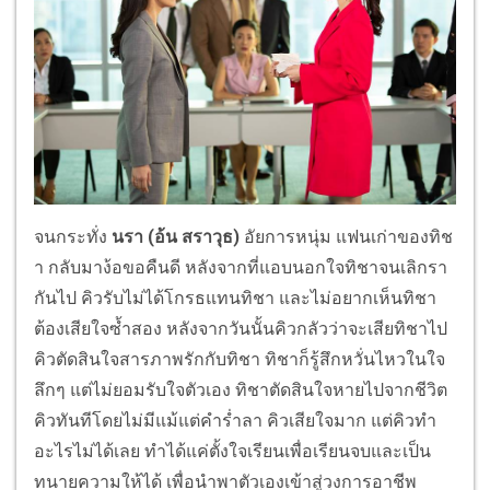
จนกระทั่ง
นรา (อ้น สราวุธ)
อัยการหนุ่ม แฟนเก่าของทิช
า กลับมาง้อขอคืนดี หลังจากที่แอบนอกใจทิชาจนเลิกรา
กันไป คิวรับไม่ได้โกรธแทนทิชา และไม่อยากเห็นทิชา
ต้องเสียใจซ้ำสอง หลังจากวันนั้นคิวกลัวว่าจะเสียทิชาไป
คิวตัดสินใจสารภาพรักกับทิชา ทิชาก็รู้สึกหวั่นไหวในใจ
ลึกๆ แต่ไม่ยอมรับใจตัวเอง ทิชาตัดสินใจหายไปจากชีวิต
คิวทันทีโดยไม่มีแม้แต่คำร่ำลา คิวเสียใจมาก แต่คิวทำ
อะไรไม่ได้เลย ทำได้แค่ตั้งใจเรียนเพื่อเรียนจบและเป็น
ทนายความให้ได้ เพื่อนำพาตัวเองเข้าสู่วงการอาชีพ