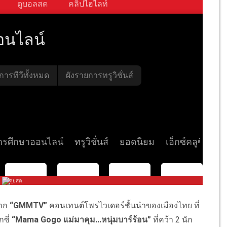
จาก
“
GMMTV
”
คอนเทนต์โพรไวเดอร์ชั้นนำของเมื
องไทย ที่
กซี่
“Mama Gogo
แม่มาคุม...หนุ่มบาร์ร้อน
”
ที่คว้า 2 นัก