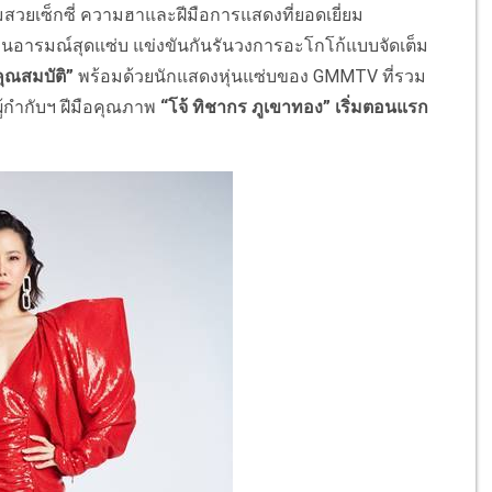
สวยเซ็กซี่ ความฮาและฝีมือการแสดงที่ยอดเยี่
ยม
อนอารมณ์สุดแซ่บ แข่งขันกันรันวงการอะโกโก้แบบจั
ดเต็ม
์คุณสมบัติ”
พร้อมด้วยนักแสดงหุ่นแซ่บของ
GMMTV
ที่รวม
้กำกับฯ ฝีมือคุณภาพ
“โจ้ ทิชากร ภูเขาทอง” เริ่มตอนแรก