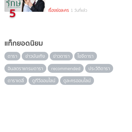
5
เรื่องย่อละคร
1 วันที่แล้ว
แท็กยอดนิยม
ดารา
ข่าวบันเทิง
ข่าวดารา
ไอจีดารา
อินสตราแกรมดารา
recommended
ประวัติดารา
ดาราเดลี่
ดูทีวีออนไลน์
ดูละครออนไลน์