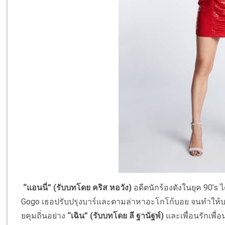
“แอนนี่” (
รับบทโดย
คริส หอวัง)
อดีตนักร้องดังในยุค 90’
s
ไ
Gogo
เธอปรับปรุงบาร์และตามล่
าหาอะโกโก้บอย จนทำให้บาร
ยคุมถิ่นอย่าง
“เฉิน” (
รับบทโดย
ลี ฐานัฐพ์)
และเพื่อนรักเพื่