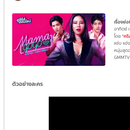
เรื่องย
อาทิตย์ 
“
คริ
โดย
แซ่บ แข
หนุ่มสุ
GMMTV
ตัวอย่างละคร