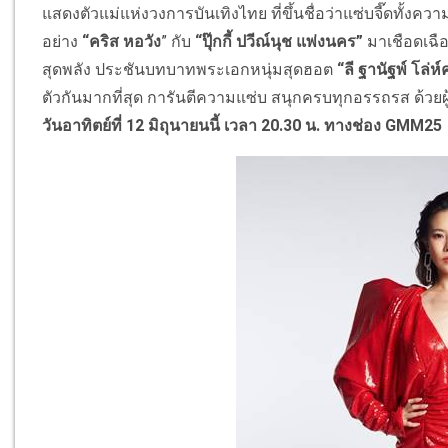
แสดงตัวแม่แห่งวงการบันเทิ
งไทย ที่ขึ้นชื่อว่าแซ่บจี๊ดทั้
งความ
อย่าง
“คริส หอวัง
” กับ
“ปุ๊กกี้ ปวีณ์นุช แพ่งนคร”
มาเชือดเฉื
สุดพลัง ประชันบทบาทพระเอกหนุ่มสุดฮอต
“ลี ฐานัฐพ์ โล่ห
ตัวกันมากที่สุด
การันตีความแซ่บ สนุกครบทุกอรรถรส ด้วยผู
วันอาทิตย์ที่ 12 มิถุนายนนี้ เวลา 20.30 น. ทางช่อง
GMM
25