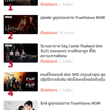
1
เรื่องย่อละคร
1 วันที่แล้ว
มุ่ยเฟย ดูทุกตอนทาง TrueVisions NOW
2
เรื่องย่อละคร
29 ก.ค. 69
วิมานอากาศ Sky Castle Thailand ช่อง
วัน31 (ตอนแรก) การศึกษาถูก ชี้วัด
สถานะทางสังคม
3
เรื่องย่อละคร
2 วันที่แล้ว
เกมส์โกงเกมส์ ช่อง 3HD (ตอนล่าสุด) ลุย
ปฏิบัติภารกิจลับ เปิดโปงกลโกงนักต้มตุ๋น
4
เรื่องย่อละคร
2 วันที่แล้ว
รักษ์ ดูทุกตอนทาง TrueVisions NOW