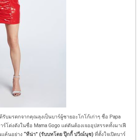
ด้รับมรดกจากคุณลุงเป็นบาร์ผู้
ชายอะโกโก้เก่าๆ ชื่อ
Papa
์โด่งดังในชื่อ
Mama Gogo
แต่ดันต้องเจออุปสรรคทั้งมาเฟี
อนแค้นอย่าง
“ทีน่า”
(
รับบทโดย
ปุ๊กกี้ ปวีณ์นุช)
ที่ตั้งใจเปิดบาร์