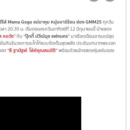
่อซีรีส์ Mama Gogo แม่มาคุม หนุ่มบาร์ร้อน ช่อง GMM25
ทุกวัน
เวลา 20.30 น. เริ่มตอนแรกวันอาทิตย์ที่ 12 มิถุนายนนี้ นำแสดง
ส หอวัง
”
“ปุ๊กกี้ ปวีณ์นุช แพ่งนคร”
กับ
มาเชือดเฉือนอารมณ์สุด
่งขันกันรันวงการอะโกโก้แบบจัดเต็มสุดพลัง ประชันบทบาทพระเอก
“
ลี ฐานัฐพ์ โล่ห์คุณสมบัติ
”
ดฮอต
พร้อมด้วยนักแสดงหุ่นแซ่บของ