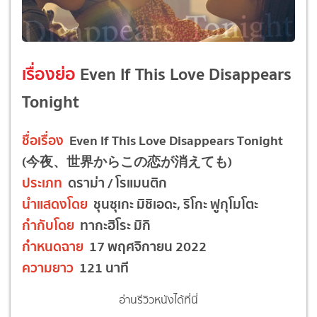
เรื่องย่อ
Even If This Love Disappears
Tonight
ชื่อเรื่อง
Even If This Love Disappears Tonight
(今夜、世界からこの恋が消えても)
ประเภท
ดราม่า / โรแมนติก
นำแสดงโดย
ชุนซุเกะ มิชิเอดะ, ริโกะ ฟูกุโมโตะ
กำกับโดย
ทากะฮิโระ มิกิ
กำหนดฉาย
17 พฤศจิกายน 2022
ความยาว
121 นาที
อ่านรีวิวหนังได้ที่นี่