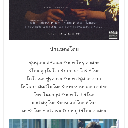
นำแสดงโดย
ชุนซุเกะ มิชิเอดะ รับบท โทรุ คามิยะ
ริโกะ ฟูกุโมโตะ รับบท มาโอริ ฮิโนะ
โคโตเนะ ฟูรุคาวะ รับบท อิซูมิ วาตะยะ
โฮโนกะ มัตสึโมโตะ รับบท ซานาเอะ คามิยะ
โทรุ โนมากุชิ รับบท โคจิ ฮิโนะ
มากิ มิซูโนะ รับบท เคย์โกะ ฮิโนะ
มาซาโตะ ฮากิวาระ รับบท ยูกิฮิโกะ คามิยะ