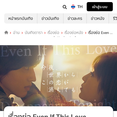
TH
เข้าสู่ระบบ
หน้าแรกบันเทิง
ข่าวบันเทิง
ข่าวละคร
ข่าวหนัง
รี
อ่าน
บันเทิงดารา
เรื่องย่อ
เรื่องย่อหนัง
เรื่องย่อ Even If
This Love Disappears Tonight คืนฝันก่อนฉันลืมเธอ
เรื่องย่อ Even If This Love