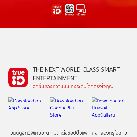
THE NEXT WORLD-CLASS SMART
ENTERTAINMENT
อีกขั้นของความบันเทิงระดับโลกตรงใจคุณ
วันนี้
ดู
สิทธิพิเศษ
อ่าน
เกม
ตาตั้ง
ช้อปปิ้ง
แพ็กเกจ
กล่องทรูไอดีทีวี