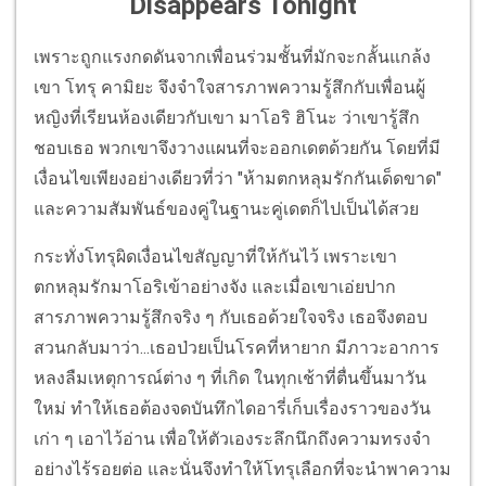
Disappears Tonight
เพราะถูกแรงกดดันจากเพื่อนร่วมชั้นที่มักจะกลั้นแกล้ง
เขา โทรุ คามิยะ จึงจำใจสารภาพความรู้สึกกับเพื่อนผู้
หญิงที่เรียนห้องเดียวกับเขา มาโอริ ฮิโนะ ว่าเขารู้สึก
ชอบเธอ พวกเขาจึงวางแผนที่จะออกเดตด้วยกัน โดยที่มี
เงื่อนไขเพียงอย่างเดียวที่ว่า "ห้ามตกหลุมรักกันเด็ดขาด"
และความสัมพันธ์ของคู่ในฐานะคู่เดตก็ไปเป็นได้สวย
กระทั่งโทรุผิดเงื่อนไขสัญญาที่ให้กันไว้ เพราะเขา
ตกหลุมรักมาโอริเข้าอย่างจัง และเมื่อเขาเอ่ยปาก
สารภาพความรู้สึกจริง ๆ กับเธอด้วยใจจริง เธอจึงตอบ
สวนกลับมาว่า...เธอป่วยเป็นโรคที่หายาก มีภาวะอาการ
หลงลืมเหตุการณ์ต่าง ๆ ที่เกิด ในทุกเช้าที่ตื่นขึ้นมาวัน
ใหม่ ทำให้เธอต้องจดบันทึกไดอารี่เก็บเรื่องราวของวัน
เก่า ๆ เอาไว้อ่าน เพื่อให้ตัวเองระลึกนึกถึงความทรงจำ
อย่างไร้รอยต่อ และนั่นจึงทำให้โทรุเลือกที่จะนำพาความ