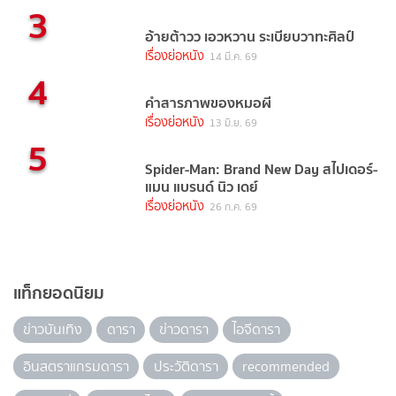
3
อ้ายต้าวว เอวหวาน ระเบียบวาทะศิลป์
เรื่องย่อหนัง
14 มี.ค. 69
4
คำสารภาพของหมอผี
เรื่องย่อหนัง
13 มิ.ย. 69
5
Spider-Man: Brand New Day สไปเดอร์-
แมน แบรนด์ นิว เดย์
เรื่องย่อหนัง
26 ก.ค. 69
แท็กยอดนิยม
ข่าวบันเทิง
ดารา
ข่าวดารา
ไอจีดารา
อินสตราแกรมดารา
ประวัติดารา
recommended