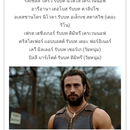
รัสเซลล์ โครว์ รับบท นิโคไล เครเวนนอฟ
อารีอานา เดอโบส รับบท คาลิปโซ
อเลสซานโดร นิโวลา รับบท อเล็กเซ สตาสวิช (เดอะ
ริโน)
เฟรด เฮชิงเกอร์ รับบท ดิมิทรี เครเวนนอฟ
คริสโตเฟอร์ แอบบอตต์ รับบท เดอะ ฟอร์อิเนอร์
เลวี มิลเลอร์ รับบท เซอร์เก (วัยหนุ่ม)
บิลลี บาร์เร็ตต์ รับบท ดิมิทรี (วัยหนุ่ม)