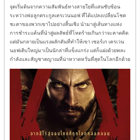
จุดเริ่มต้นจากความสัมพันธ์ทางสายใยที่แสนซับซ้อน
ระหว่างพ่อลูกตระกูลเครเวนนอฟ ที่ได้แปลงเปลี่ยนโชต
ชะตาของพวกเขาไปอย่างสิ้นเชิง นำมาสู่เส้นทางแห่ง
การชำระแค้นที่นำสู่ผลลัพธ์ที่โหดร้ายเกินกว่าจะคาดคิด
แต่มันกลายเป็นแรงผลักดันที่ทำให้เขา เซอร์เก เครเวน
นอฟเติบใหญ่มาเป็นนักล่าที่แข็งแกร่ง แต่ก็แฝงด้วยพละ
กำลังและสัญชาตญาณที่น่าหวาดหวั่นที่สุดในโลกอีกด้วย