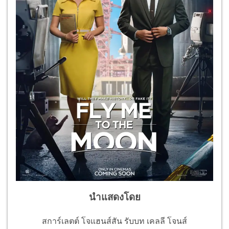
นำแสดงโดย
สการ์เลตต์ โจแฮนส์สัน รับบท เคลลี โจนส์