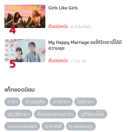
Girls Like Girls
4
เรื่องย่อหนัง
20 ชั่วโมงที่แล้ว
My Happy Marriage ขอให้รักเรานี้ได้มี
ความสุข
5
เรื่องย่อหนัง
17 มิ.ย. 66
แท็กยอดนิยม
ดารา
ข่าวบันเทิง
ข่าวดารา
ไอจีดารา
ประวัติดารา
อินสตราแกรมดารา
ดูทีวีออนไลน์
recommended
ดาราเดลี่
trueidstory