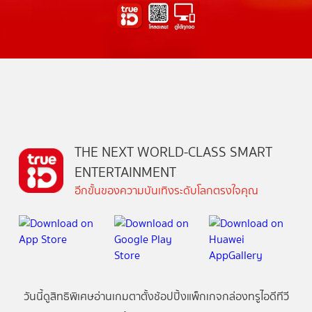
THE NEXT WORLD-CLASS SMART
ENTERTAINMENT
อีกขั้นของความบันเทิงระดับโลกตรงใจคุณ
วันนี้
ดู
สิทธิพิเศษ
อ่าน
เกม
ตาตั้ง
ช้อปปิ้ง
แพ็กเกจ
กล่องทรูไอดีทีวี