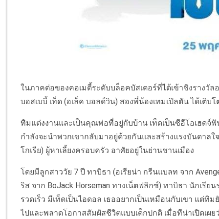
ในภาคต่อของคอเมดี้ระดับบล็อคบัสเตอร์ที่ได้เข้าชิงรางวัล
บอสเบบี้ เท็ด (อเล็ค บอลด์วิน) สองพี่น้องเทมเปิลตัน ได้เติบ
ทิมแต่งงานและเป็นคุณพ่อที่อยู่กับบ้าน เท็ดเป็นซีอีโอเฮดจ์ฟั
กำลังจะนำพวกเขากลับมาอยู่ด้วยกันและสร้างแรงบันดาลใ
โกเรีย) ผู้หาเลี้ยงครอบครัว อาศัยอยู่ในย่านชานเมือง
โดยมีลูกสาววัย 7 ปี ทาบิธา (อเรียน่า กรีนแบลท จาก Avenger
ริส จาก BoJack Horseman ทางเน็ตฟลิกซ์) ทาบิธา นักเรียน
รวดเร็ว มีเท็ดเป็นไอดอล เธออยากเป็นเหมือนกับเขา แต่ทิ
ไปและพลาดโอกาสสัมผัสชีวิตแบบเด็กปกติ เมื่อทีน่าเปิดเผยว่า