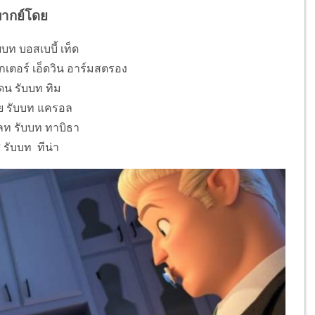
พากย์โดย
บบท บอสเบบี้ เท็ด
กเตอร์ เอ็ดวิน อาร์มสตรอง
ดน รับบท ทิม
ย รับบท แครอล
ลท รับบท ทาบิธา
ส รับบท ทีน่า