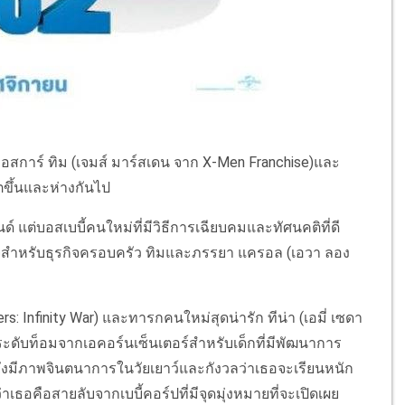
ออสการ์ ทิม (เจมส์ มาร์สเดน จาก X-Men Franchise)และ
โตขึ้นและห่างกันไป
นด์ แต่บอสเบบี้คนใหม่ที่มีวิธีการเฉียบคมและทัศนคติที่ดี
จสำหรับธุรกิจครอบครัว ทิมและภรรยา แครอล (เอวา ลอง
s: Infinity War) และทารกคนใหม่สุดน่ารัก ทีน่า (เอมี่ เซดา
ระดับท็อมจากเอคอร์นเซ็นเตอร์สำหรับเด็กที่มีพัฒนาการ
มยังมีภาพจินตนาการในวัยเยาว์และกังวลว่าเธอจะเรียนหนัก
เธอคือสายลับจากเบบี้คอร์ปที่มีจุดมุ่งหมายที่จะเปิดเผย