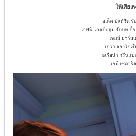
ให้เสียง
อเล็ค บัลด์วิน รั
เจฟฟ์ โกลด์บลุม รับบท ด็อ
เจมส์ มาร์สเ
เอวา ลองโกเรี
อเรียน่า กรีนแบ
เอมี่ เซดาริ