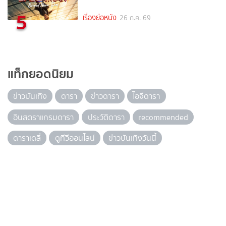
5
เรื่องย่อหนัง
26 ก.ค. 69
แท็กยอดนิยม
ข่าวบันเทิง
ดารา
ข่าวดารา
ไอจีดารา
อินสตราแกรมดารา
ประวัติดารา
recommended
ดาราเดลี่
ดูทีวีออนไลน์
ข่าวบันเทิงวันนี้