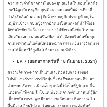
ความทรงจำที่ขาดหายไปของ ยุนฮเยจิน ในตอนนั้นก็คือ
เธอได้จูบกับ ฮงดูชิก ดูเหมือนว่าเธอจะเป็นฝ่ายเดียวที่
กำลังสับสันกับความรู้สึกนี้ เพราะดูชิกปรากฏตัวอยู่ใน
หมู่บ้านข้างๆ กับหญิงสาวอีกคน เป็นเหตุผลที่ทำให้เธอ
ตัดสินใจขีดเส้นกั้นระหว่างเขาให้ชัดเจนยิ่งขึ้น ในขณะ
เดียวกัน เทศกาลดนตรีไลฟ์เฮาส์ กำลังจะเริ่มต้นขึ้น ทุก
คนต่างพากันตื่นเต้นเป็นอย่างมาก เพราะเงินรางวัลที่ทาง
งานได้ตั้งเอาไว้สูงถึง 3 ล้านวอนเลยทีเดียว
EP. 7
(ออกอากาศวันที่ 18 กันยายน 2021)
ชาวกงจินต่างพากันตื่นเต้นและต้อนรับการมาของ
โปรดิวเซอร์รายการทีวีหนุ่มชื่อดัง จีซองฮยอน ที่จะมา
ถ่ายทอดเรื่องราวเมืองเล็กๆ แห่งนี้ให้เป็นที่รู้จักมากขึ้น
แต่อย่างไรก็ตาม ไม่ใช่แค่เพียงแค่คนกงจินเท่านั้นที่รู้สึก
เนื้อตัวสั่น เพราะดูเหมือนว่าแวดล้อมและทิศทางลมใน
พื้นที่จะเปลี่ยนไปด้วย โดยเฉพาะระยะความสัมพันธ์