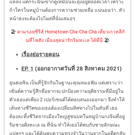
แหล่ง แต่กระนั้นเขาก็ดูเหมือนจะยุ่งอยู่ตลอดเวลา เพราะ
ถ้าใครในหมู่บ้านต้องการความช่วยเหลือ แน่นอนว่า...หัว
หน้าฮงจะต้องไปโผล่ที่นั่นเสมอๆ
🏖️
ตามรอยซีรีส์ Hometown Cha-Cha-Cha เที่ยวเกาหลีกั
นที่โพฮัง เมืองสุดน่ารักริมทะเล ได้ที่นี่
🏖️
เรื่องย่อรายตอน
EP. 1
(ออกอากาศวันที่ 28 สิงหาคม 2021)
ยุนฮเยจิน เป็นที่รู้จักกันในฐานะคุณหมอฟัน แต่เพราะว่า
เซ้นต์ความรู้สึกที่อยากจะปกป้องความยุติธรรมที่มีอยู่ใน
ตัวเธอแค่เพียง 2 เปอร์เซนต์ได้ตอบสนองออกมา จึงทำให้
เส้นทางชีวิตของเธอต้องเปลี่ยนทิศทางไปในทันที เธอ
ต้องละทิ้งชีวิตจากเมืองใหญ่สู่ชนบทในหมู่บ้านกงจินที่อยู่
ริมชายฝั่งทะเล ณ ที่นั่น ทำให้เธอได้พบกับชายลักษณะ
แปลกๆ และได้ค้นพบความทรงจำวันวานจากในอดีตกลับ