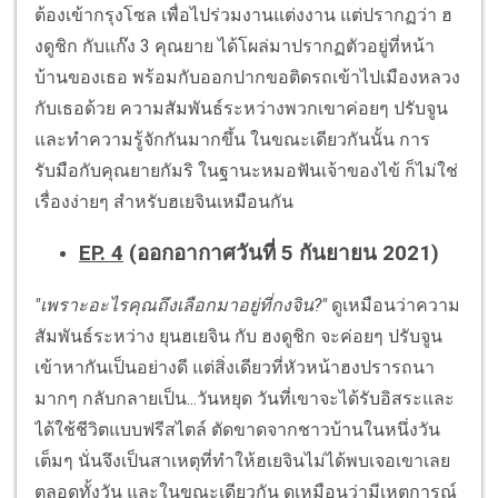
ต้องเข้ากรุงโซล เพื่อไปร่วมงานแต่งงาน แต่ปรากฏว่า ฮ
งดูชิก กับแก๊ง 3 คุณยาย ได้โผล่มาปรากฏตัวอยู่ที่หน้า
บ้านของเธอ พร้อมกับออกปากขอติดรถเข้าไปเมืองหลวง
กับเธอด้วย ความสัมพันธ์ระหว่างพวกเขาค่อยๆ ปรับจูน
และทำความรู้จักกันมากขึ้น ในขณะเดียวกันนั้น การ
รับมือกับคุณยายกัมริ ในฐานะหมอฟันเจ้าของไข้ ก็ไม่ใช่
เรื่องง่ายๆ สำหรับฮเยจินเหมือนกัน
EP. 4
(ออกอากาศวันที่ 5 กันยายน 2021)
"เพราะอะไรคุณถึงเลือกมาอยู่ที่กงจิน?"
ดูเหมือนว่าความ
สัมพันธ์ระหว่าง ยุนฮเยจิน กับ ฮงดูชิก จะค่อยๆ ปรับจูน
เข้าหากันเป็นอย่างดี แต่สิ่งเดียวที่หัวหน้าฮงปรารถนา
มากๆ กลับกลายเป็น...วันหยุด วันที่เขาจะได้รับอิสระและ
ได้ใช้ชีวิตแบบฟรีสไตล์ ตัดขาดจากชาวบ้านในหนึ่งวัน
เต็มๆ นั่นจึงเป็นสาเหตุที่ทำให้ฮเยจินไม่ได้พบเจอเขาเลย
ตลอดทั้งวัน และในขณะเดียวกัน ดูเหมือนว่ามีเหตุการณ์