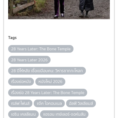
Tags
28 Years Later: The Bone Temple
28 Years Later 2026
28 ปีให้หลัง เชื้อเขมือบคน: วิหารซากกะโหลก
เรื่องย่อหนัง
หนังใหม่ 2026
เรื่องย่อ 28 Years Later: The Bone Temple
เรล์ฟ ไฟนส์
แจ๊ค โอคอนเนล
อัลฟี วิลเลียมส์
เอริน เคลลีแมน
แอรอน เทย์เลอร์-จอห์นสัน