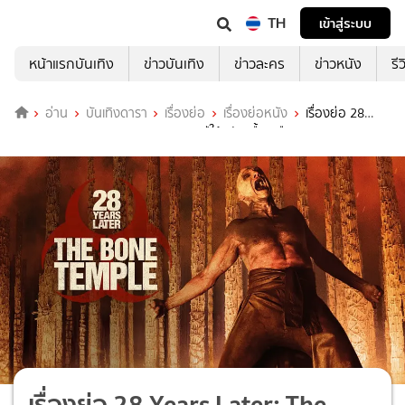
TH
เข้าสู่ระบบ
หน้าแรกบันเทิง
ข่าวบันเทิง
ข่าวละคร
ข่าวหนัง
รี
อ่าน
บันเทิงดารา
เรื่องย่อ
เรื่องย่อหนัง
เรื่องย่อ 28
Years Later: The Bone Temple 28 ปีให้หลัง เชื้อเขมือบคน: วิหารซาก
กะโหลก
เรื่องย่อ 28 Years Later: The