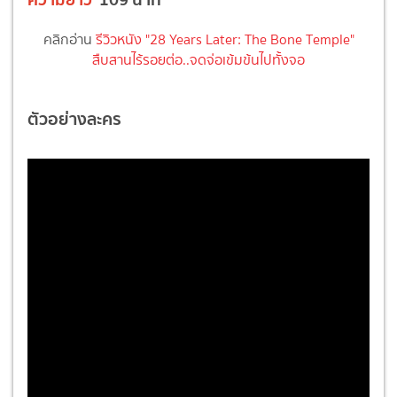
คลิกอ่าน
รีวิวหนัง "28 Years Later: The Bone Temple"
สืบสานไร้รอยต่อ..จดจ่อเข้มข้นไปทั้งจอ
ตัวอย่างละคร