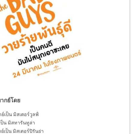
พากย์โดย
์เป็น มิสเตอร์วูลฟ์
็น มิสทารันทูล่า
ป็น มิสเตอร์ปิรันย่า