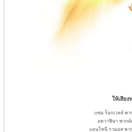
ให้เสียง
แซม ร็อกเวลล์ พากย
อควาฟินา พากย์เป
แอนโทนี รามอส พากย์เ