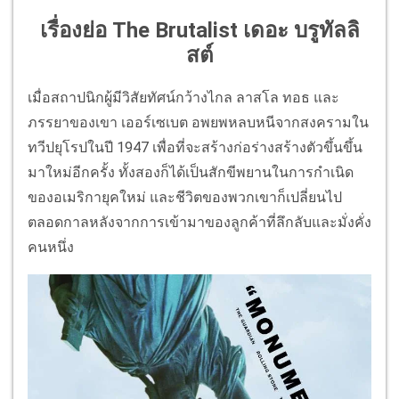
เรื่องย่อ The Brutalist เดอะ บรูทัลลิ
สต์
เมื่อสถาปนิกผู้มีวิสัยทัศน์กว้างไกล ลาสโล ทอธ และ
ภรรยาของเขา เออร์เซเบต อพยพหลบหนีจากสงครามใน
ทวีปยุโรปในปี 1947 เพื่อที่จะสร้างก่อร่างสร้างตัวขึ้นขึ้น
มาใหม่อีกครั้ง ทั้งสองก็ได้เป็นสักขีพยานในการกำเนิด
ของอเมริกายุคใหม่ และชีวิตของพวกเขาก็เปลี่ยนไป
ตลอดกาลหลังจากการเข้ามาของลูกค้าที่ลึกลับและมั่งคั่ง
คนหนึ่ง