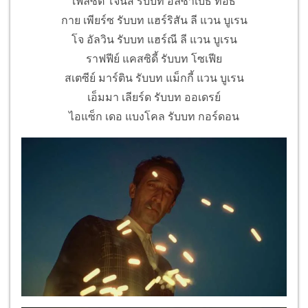
เฟลิซิตี้ โจนส์ รับบท อลิซาเบ็ธ ทอธ
กาย เพียร์ซ รับบท แฮร์ริสัน ลี แวน บูเรน
โจ อัลวิน รับบท แฮร์ณี ลี แวน บูเรน
ราฟฟีย์ แคสซิดี้ รับบท โซเฟีย
สเตซีย์ มาร์ติน รับบท แม็กกี้ แวน บูเรน
เอ็มมา เลียร์ด รับบท ออเดรย์
ไอแซ็ก เดอ แบงโคล รับบท กอร์ดอน