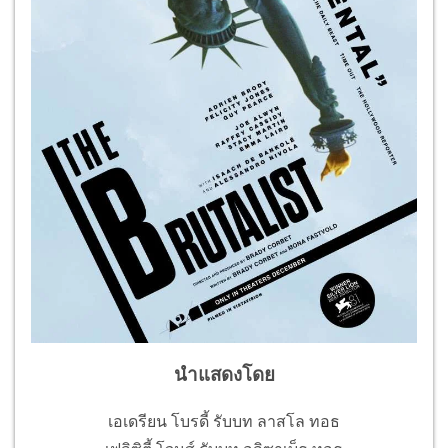
นำแสดงโดย
เอเดรียน โบรดี้ รับบท ลาสโล ทอธ