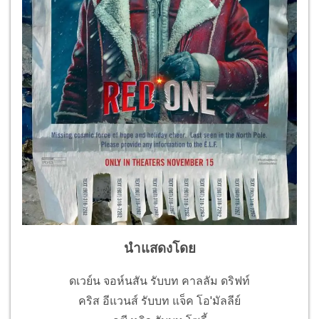
นำแสดงโดย
ดเวย์น จอห์นสัน รับบท คาลลัม ดริฟท์
คริส อีแวนส์ รับบท แจ็ค โอ'มัลลีย์