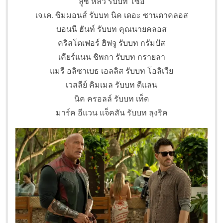
ลูซี หลิว รับบท โซอี้
เจ.เค. ซิมมอนส์ รับบท นิค เดอะ ซานตาคลอส
บอนนี ฮันท์ รับบท คุณนายคลอส
คริสโตเฟอร์ ฮิฟจู รับบท กรัมปัส
เคียร์แนน ชิพกา รับบท กรายลา
แมรี อลิซาเบธ เอลลิส รับบท โอลิเวีย
เวสลีย์ คิมเมล รับบท ดีแลน
นิค ครอลล์ รับบท เท็ด
มาร์ค อีแวน แจ็คสัน รับบท ลุงริค