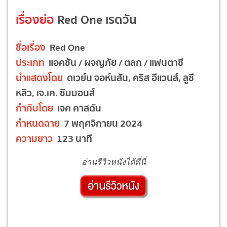
เรื่องย่อ
Red One เรดวัน
ชื่อเรื่อง
Red One
ประเภท
แอคชัน / ผจญภัย / ตลก / แฟนตาซี
นำแสดงโดย
ดเวย์น จอห์นสัน, คริส อีแวนส์, ลูซี
หลิว, เจ.เค. ซิมมอนส์
กำกับโดย
เจค คาสดัน
กำหนดฉาย
7 พฤศจิกายน 2024
ความยาว
123 นาที
อ่านรีวิวหนังได้ที่นี่