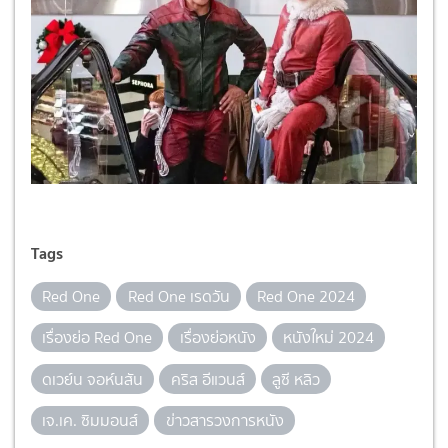
Tags
Red One
Red One เรดวัน
Red One 2024
เรื่องย่อ Red One
เรื่องย่อหนัง
หนังใหม่ 2024
ดเวย์น จอห์นสัน
คริส อีแวนส์
ลูซี หลิว
เจ.เค. ซิมมอนส์
ข่าวสารวงการหนัง