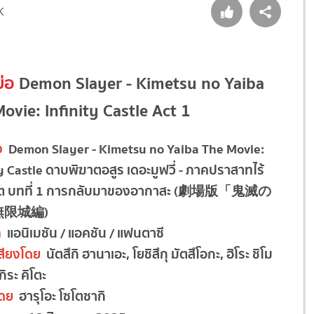
K
ย่อ
Demon Slayer - Kimetsu no Yaiba
ovie: Infinity Castle Act 1
ง
Demon Slayer - Kimetsu no Yaiba The Movie:
ty Castle ดาบพิฆาตอสูร เดอะมูฟวี่ - ภาคปราสาทไร้
ต บทที่ 1 การกลับมาของอากาสะ (劇場版「鬼滅の
無限城編)
ท
แอนิเมชัน / แอคชัน / แฟนตาซี
สียงโดย
นัตสึกิ ฮานาเอะ, โยชิสึกุ มัตสึโอกะ, ฮิโระ ชิโม
กิระ คิโตะ
โดย
ฮารุโอะ โซโตซากิ