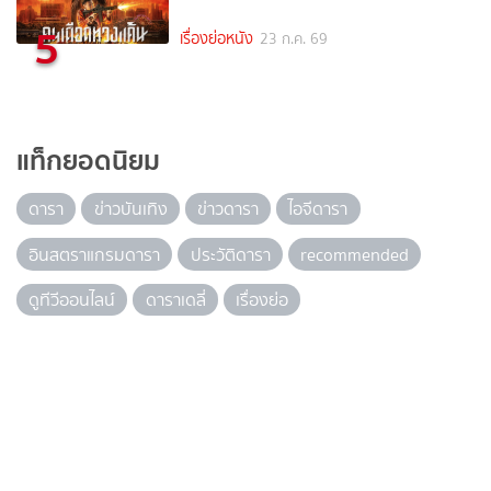
5
เรื่องย่อหนัง
23 ก.ค. 69
แท็กยอดนิยม
ดารา
ข่าวบันเทิง
ข่าวดารา
ไอจีดารา
อินสตราแกรมดารา
ประวัติดารา
recommended
ดูทีวีออนไลน์
ดาราเดลี่
เรื่องย่อ