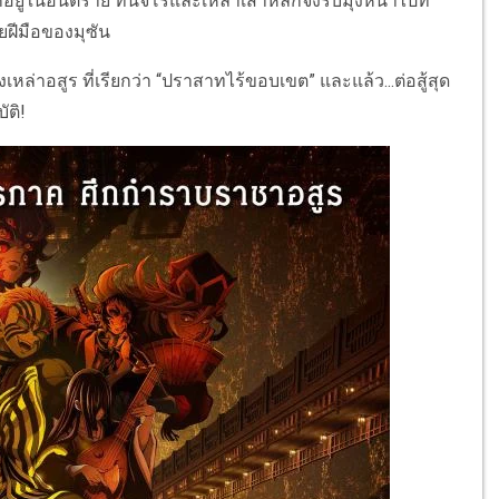
กอยู่ในอันตราย ทันจิโร่และเหล่าเสาหลักจึงรีบมุ่งหน้าไปที่
้วยฝีมือของมุซัน
เหล่าอสูร ที่เรียกว่า “ปราสาทไร้ขอบเขต” และแล้ว...ต่อสู้สุด
ัติ!