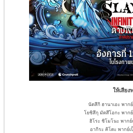
ให้เสียง
นัตสึกิ ฮานาเอะ พากย
โยชิสึกุ มัตสึโอกะ พากย์
ฮิโระ ชิโมโนะ พากย์เ
อากิระ คิโตะ พากย์เ