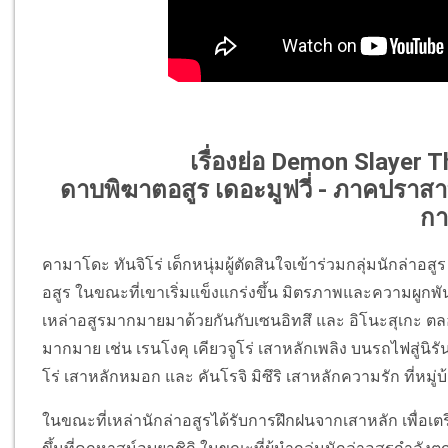
เรื่องย่อ Demon Slayer T
ดาบพิฆาตอสูร เดอะมูฟวี่ - ภาคปราส
กา
คามาโดะ ทันจิโร่ เด็กหนุ่มผู้ตัดสินใจเข้าร่วมกลุ่มนักล่าอ
อสูร ในขณะที่เขาเริ่มแข็งแกร่งขึ้น มิตรภาพและความผูกพันกั
เหล่าอสูรมากมายมาด้วยกันกับเซนอิทสึ และ อิโนะสุเกะ ตลอ
มากมาย เช่น เรนโงคุ เคียวจูโร่ เสาหลักเพลิง บนรถไฟสู่นิรันดร
โร่ เสาหลักหมอก และ คันโรจิ มิซึริ เสาหลักความรัก ที่หมู่
ในขณะที่เหล่านักล่าอสูรได้รับการฝึกฝนจากเสาหลัก เพื่อเตรีย