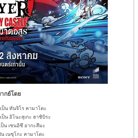
พากย์โดย
์เป็น ทันจิโร คามาโดะ
เป็น อิโนะสุเกะ ฮาชิบิระ
ป็น เซนอิซึ อากะสึมะ
ป็น เนซุโกะ คามาโดะ