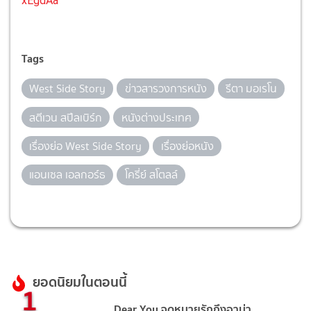
xEgdAa
Tags
West Side Story
ข่าวสารวงการหนัง
รีตา มอเรโน
สตีเวน สปีลเบิร์ก
หนังต่างประเทศ
เรื่องย่อ West Side Story
เรื่องย่อหนัง
แอนเซล เอลกอร์ธ
โครี่ย์ สโตลล์
ยอดนิยมในตอนนี้
1
Dear You จดหมายรักถึงอาม่า