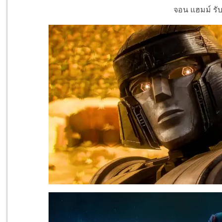
จอน แฮมม์ รับ