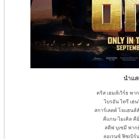
นำแส
คริส เฮมส์เวิร์ธ พาก
ไบรอัน ไทรี เฮนร
สการ์เลตต์ โจแฮนส์สั
คีแกน-ไมเคิล คีย์
สตีฟ บุเซมี พากย
ลอเรนซ์ ฟิชเบิร์น