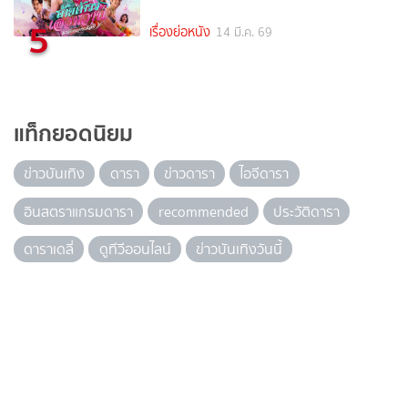
5
เรื่องย่อหนัง
14 มี.ค. 69
แท็กยอดนิยม
ข่าวบันเทิง
ดารา
ข่าวดารา
ไอจีดารา
อินสตราแกรมดารา
recommended
ประวัติดารา
ดาราเดลี่
ดูทีวีออนไลน์
ข่าวบันเทิงวันนี้