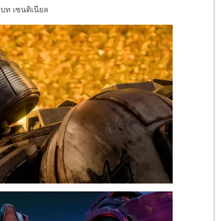
บท เซนติเนียล