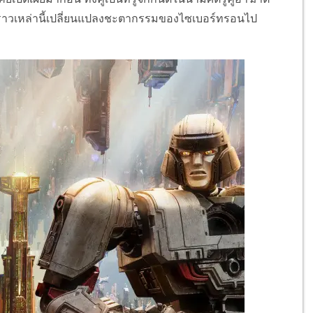
รื่องราวเหล่านี้เปลี่ยนแปลงชะตากรรมของไซเบอร์ทรอนไป