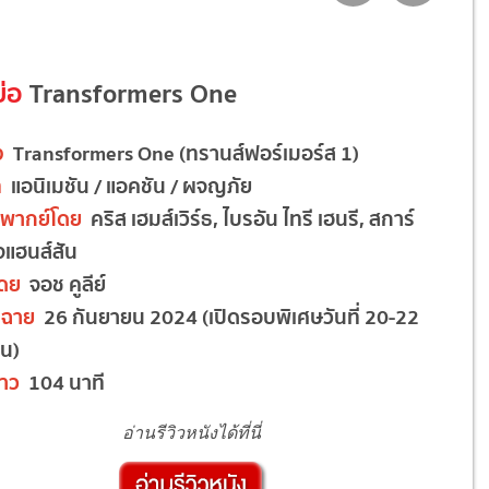
ย่อ
Transformers One
อง
Transformers One (ทรานส์ฟอร์เมอร์ส 1)
ท
แอนิเมชัน / แอคชัน / ผจญภัย
ยงพากย์โดย
คริส เฮมส์เวิร์ธ, ไบรอัน ไทรี เฮนรี, สการ์
จแฮนส์สัน
โดย
จอช คูลีย์
ฉาย
26 กันยายน 2024 (เปิดรอบพิเศษวันที่ 20-22
น)
าว
104 นาที
อ่านรีวิวหนังได้ที่นี่