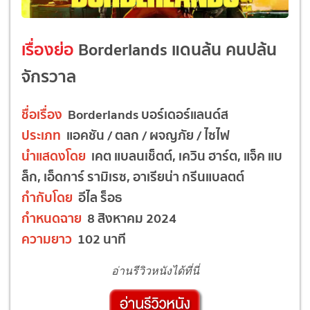
เรื่องย่อ
Borderlands แดนล้น คนปล้น
จักรวาล
ชื่อเรื่อง
Borderlands บอร์เดอร์แลนด์ส
ประเภท
แอคชัน / ตลก / ผจญภัย / ไซไฟ
นำแสดงโดย
เคต แบลนเช็ตต์, เควิน ฮาร์ต, แจ็ค แบ
ล็ก, เอ็ดการ์ รามิเรซ, อาเรียน่า กรีนแบลตต์
กำกับโดย
อีไล ร็อธ
กำหนดฉาย
8 สิงหาคม 2024
ความยาว
102 นาที
อ่านรีวิวหนังได้ที่นี่