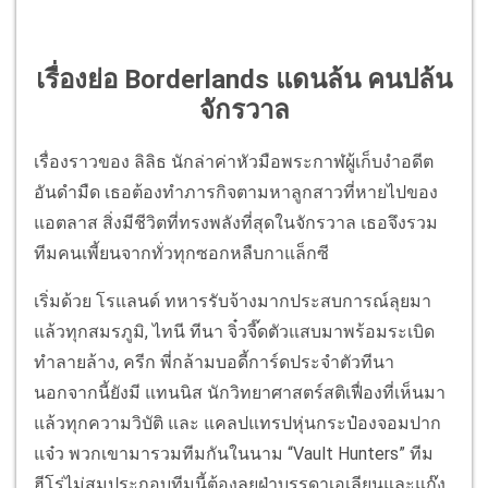
เรื่องย่อ Borderlands แดนล้น คนปล้น
จักรวาล
เรื่องราวของ ลิลิธ นักล่าค่าหัวมือพระกาฬผู้เก็บงำอดีต
อันดำมืด เธอต้องทำภารกิจตามหาลูกสาวที่หายไปของ
แอตลาส สิ่งมีชีวิตที่ทรงพลังที่สุดในจักรวาล เธอจึงรวม
ทีมคนเพี้ยนจากทั่วทุกซอกหลืบกาแล็กซี
เริ่มด้วย โรแลนด์ ทหารรับจ้างมากประสบการณ์ลุยมา
แล้วทุกสมรภูมิ, ไทนี ทีนา จิ๋วจี๊ดตัวแสบมาพร้อมระเบิด
ทำลายล้าง, ครีก พี่กล้ามบอดี้การ์ดประจำตัวทีนา
นอกจากนี้ยังมี แทนนิส นักวิทยาศาสตร์สติเฟื่องที่เห็นมา
แล้วทุกความวิบัติ และ แคลปแทรปหุ่นกระป๋องจอมปาก
แจ๋ว พวกเขามารวมทีมกันในนาม “Vault Hunters” ทีม
ฮีโร่ไม่สมประกอบทีมนี้ต้องลุยฝ่าบรรดาเอเลียนและแก๊ง