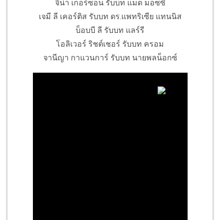
จีน่า เกอร์ซอน รับบท แมด ม็อซซี
เจมี ลี เคอร์ติส รับบท ดร.แพทริเซีย แทนนิส
บ็อบบี ลี รับบท แลร์รี
โอลิเวอร์ ริชต์เชอร์ รับบท ครอม
จานีญา กาแวนการ์ รับบท นายพลน็อกซ์