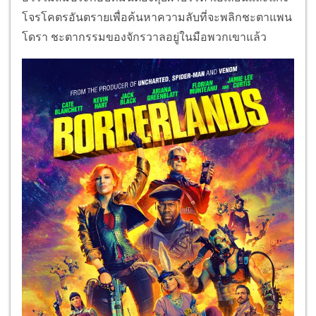
โจรโคตรอันตรายเพื่อค้นหาความลับที่จะพลิกชะตาแพน
โดรา ชะตากรรมของจักรวาลอยู่ในมือพวกเขาแล้ว