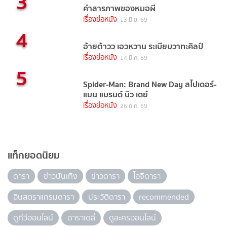
3
คำสารภาพของหมอผี
เรื่องย่อหนัง
13 มิ.ย. 69
4
อ้ายต้าวว เอวหวาน ระเบียบวาทะศิลป์
เรื่องย่อหนัง
14 มี.ค. 69
5
Spider-Man: Brand New Day สไปเดอร์-
แมน แบรนด์ นิว เดย์
เรื่องย่อหนัง
26 ก.ค. 69
แท็กยอดนิยม
ดารา
ข่าวบันเทิง
ข่าวดารา
ไอจีดารา
อินสตราแกรมดารา
ประวัติดารา
recommended
ดูทีวีออนไลน์
ดาราเดลี่
ดูละครออนไลน์