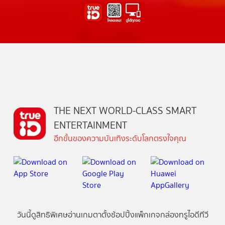
THE NEXT WORLD-CLASS SMART
ENTERTAINMENT
อีกขั้นของความบันเทิงระดับโลกตรงใจคุณ
วันนี้
ดู
สิทธิพิเศษ
อ่าน
เกม
ตาตั้ง
ช้อปปิ้ง
แพ็กเกจ
กล่องทรูไอดีทีวี