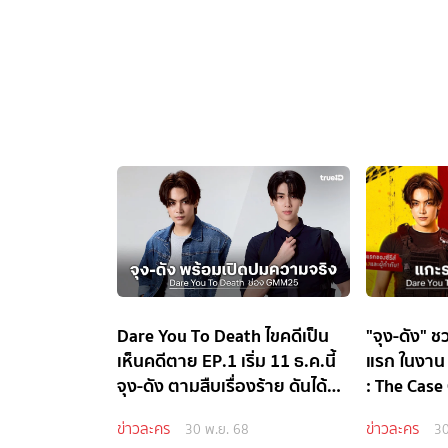
Dare You To Death ไขคดีเป็น
"จุง-ดัง" 
เห็นคดีตาย EP.1 เริ่ม 11 ธ.ค.นี้
แรก ในงาน
จุง-ดัง ตามสืบเรื่องร้าย ดันได้
: The Case
เรื่องรัก
ข่าวละคร
ข่าวละคร
30 พ.ย. 68
30