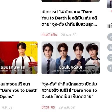
เปิดวาร์ป 14 นักแสดง "Dare
You to Death ไขคดีเป็น เห็นคดี
ตาย" จุง-ดัง นำทีมสืบสวนสุด
แ
เข้มข้น!
ข่าวบันเทิง
20 ธ.ค. 68
ข
t
ชวนแกะรอยปริศนา
"จุง-ดัง" นำทีมนักแสดง เปิดปม
 "Dare You to Death
ความจริง ในซีรีส์ "Dare You To
 Opens"
Death ไขคดีเป็น เห็นคดีตาย"
ข่าวละคร
 พ.ย. 68
29 พ.ย. 68