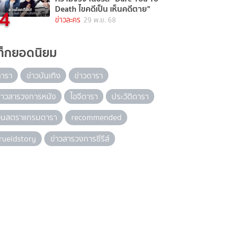
4
Death ไขคดีเป็น เห็นคดีตาย"
ข่าวละคร
29 พ.ย. 68
ท็กยอดนิยม
ดารา
ข่าวบันเทิง
ข่าวดารา
่าวสารวงการหนัง
ไอจีดารา
ประวัติดารา
อินสตราแกรมดารา
recommended
rueidstory
ข่าวสารวงการซีรีส์