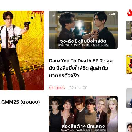
Dare You To Death EP.2 : จุง-
ดัง ยิ่งสืบยิ่งใกล้ชิด ลุ้นล่าตัว
ฆาตกรตัวจริง
ข่าวละคร
22 ธ.ค. 68
่อง GMM25 (ตอนจบ)