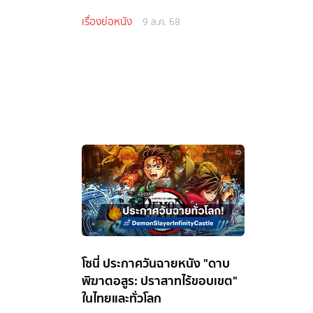
เรื่องย่อหนัง
9 ส.ค. 68
โซนี่ ประกาศวันฉายหนัง "ดาบ
พิฆาตอสูร: ปราสาทไร้ขอบเขต"
ในไทยและทั่วโลก