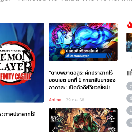
แ
"ดาบพิฆาตอสูร: ศึกปราสาทไร้
ขอบเขต บทที่ 1 การกลับมาของ
อากาสะ" เปิดตัวคีย์วิชวลใหม่!
ข
Anime
29 ก.ค. 68
ป
ร: ภาคปราสาทไร้
ข