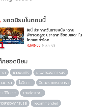
ยอดนิยมในตอนนี้
โซนี่ ประกาศวันฉายหนัง "ดาบ
พิฆาตอสูร: ปราสาทไร้ขอบเขต" ใน
1
ไทยและทั่วโลก
หนังเอเชีย
6 มี.ค. 68
ท็กยอดนิยม
ดารา
ข่าวบันเทิง
ข่าวสารวงการหนัง
่าวดารา
ไอจีดารา
อินสตราแกรมดารา
ระวัติดารา
trueidstory
่าวสารวงการซีรีส์
recommended