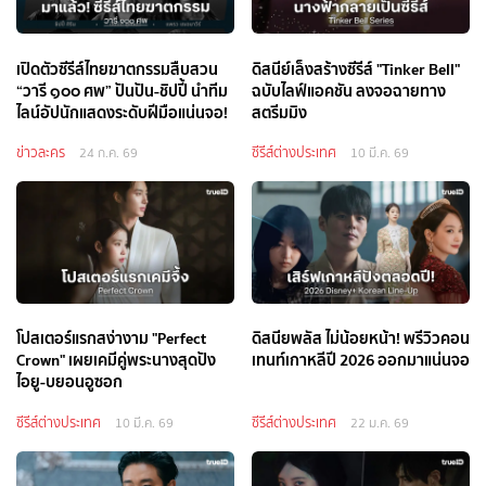
เปิดตัวซีรีส์ไทยฆาตกรรมสืบสวน
ดิสนีย์เล็งสร้างซีรีส์ "Tinker Bell"
“วารี ๑๐๐ ศพ” ปันปัน-ชิปปี้ นำทีม
ฉบับไลฟ์แอคชัน ลงจอฉายทาง
ไลน์อัปนักแสดงระดับฝีมือแน่นจอ!
สตรีมมิง
ข่าวละคร
ซีรีส์ต่างประเทศ
24 ก.ค. 69
10 มี.ค. 69
โปสเตอร์แรกสง่างาม "Perfect
ดิสนียพลัส ไม่น้อยหน้า! พรีวิวคอน
Crown" เผยเคมีคู่พระนางสุดปัง
เทนท์เกาหลีปี 2026 ออกมาแน่นจอ
ไอยู-บยอนอูซอก
ซีรีส์ต่างประเทศ
ซีรีส์ต่างประเทศ
10 มี.ค. 69
22 ม.ค. 69