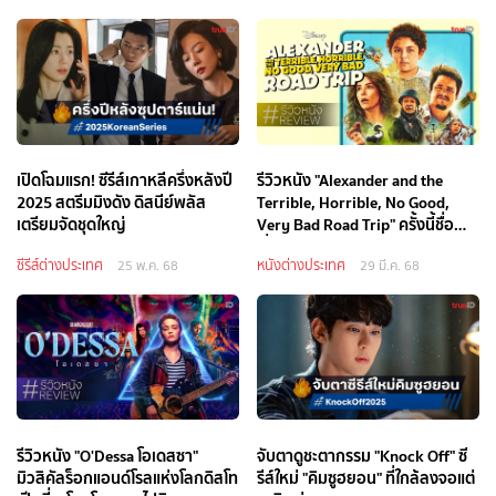
เปิดโฉมแรก! ซีรีส์เกาหลีครึ่งหลังปี
รีวิวหนัง "Alexander and the
2025 สตรีมมิงดัง ดิสนีย์พลัส
Terrible, Horrible, No Good,
เตรียมจัดชุดใหญ่
Very Bad Road Trip" ครั้งนี้ชื่อ
เรื่องยาวกว่าเดิม
ซีรีส์ต่างประเทศ
หนังต่างประเทศ
25 พ.ค. 68
29 มี.ค. 68
รีวิวหนัง "O'Dessa โอเดสซา"
จับตาดูชะตากรรม "Knock Off" ซี
มิวสิคัลร็อกแอนด์โรลแห่งโลกดิสโท
รีส์ใหม่ "คิมซูฮยอน" ที่ใกล้ลงจอแต่