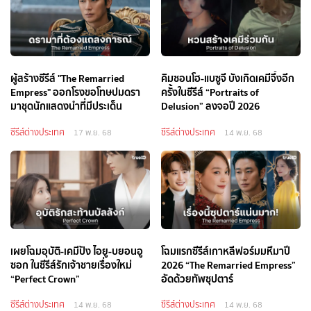
ผู้สร้างซีรีส์ "The Remarried
คิมซอนโฮ-แบซูจี บังเกิดเคมีจึ้งอีก
Empress" ออกโรงขอโทษปมดรา
ครั้งในซีรีส์ “Portraits of
มาชุดนักแสดงนำที่มีประเด็น
Delusion” ลงจอปี 2026
ซีรีส์ต่างประเทศ
ซีรีส์ต่างประเทศ
17 พ.ย. 68
14 พ.ย. 68
เผยโฉมอุบัติ-เคมีปัง ไอยู-บยอนอู
โฉมแรกซีรีส์เกาหลีฟอร์มมหึมาปี
ซอก ในซีรีส์รักเจ้าชายเรื่องใหม่
2026 “The Remarried Empress”
“Perfect Crown”
อัดด้วยทัพซุปตาร์
ซีรีส์ต่างประเทศ
ซีรีส์ต่างประเทศ
14 พ.ย. 68
14 พ.ย. 68