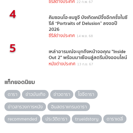
ซีรีส์ต่างประเทศ
22 ก.พ. 67
4
คิมซอนโฮ-แบซูจี บังเกิดเคมีจึ้งอีกครั้งในซี
รีส์ “Portraits of Delusion” ลงจอปี
2026
ซีรีส์ต่างประเทศ
14 พ.ย. 68
5
เหล่าอารมณ์จะบุกถึงหน้าจอคุณ "Inside
Out 2" พร้อมมาเยือนสู่สตรีมมิงออนไลน์
หนังต่างประเทศ
13 ก.ย. 67
แท็กยอดนิยม
ดารา
ข่าวบันเทิง
ข่าวดารา
ไอจีดารา
ข่าวสารวงการหนัง
อินสตราแกรมดารา
recommended
ประวัติดารา
trueidstory
ดาราเดลี่