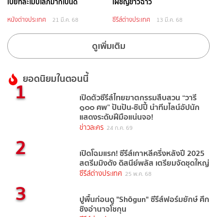
เปียที่ละโมบโลภมากไปนิด
เผชิญข่าวฉาว
หนังต่างประเทศ
ซีรีส์ต่างประเทศ
21 มี.ค. 68
13 มี.ค. 68
ดูเพิ่มเติม
ยอดนิยมในตอนนี้
1
เปิดตัวซีรีส์ไทยฆาตกรรมสืบสวน “วารี
๑๐๐ ศพ” ปันปัน-ชิปปี้ นำทีมไลน์อัปนัก
แสดงระดับฝีมือแน่นจอ!
ข่าวละคร
24 ก.ค. 69
2
เปิดโฉมแรก! ซีรีส์เกาหลีครึ่งหลังปี 2025
สตรีมมิงดัง ดิสนีย์พลัส เตรียมจัดชุดใหญ่
ซีรีส์ต่างประเทศ
25 พ.ค. 68
3
ปูพื้นก่อนดู "Shōgun" ซีรีส์ฟอร์มยักษ์ ศึก
ชิงอำนาจโชกุน