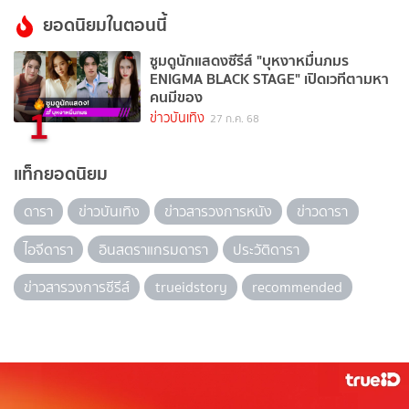
ยอดนิยมในตอนนี้
ซูมดูนักแสดงซีรีส์ "บุหงาหมื่นภมร
ENIGMA BLACK STAGE" เปิดเวทีตามหา
คนมีของ
1
ข่าวบันเทิง
27 ก.ค. 68
แท็กยอดนิยม
ดารา
ข่าวบันเทิง
ข่าวสารวงการหนัง
ข่าวดารา
ไอจีดารา
อินสตราแกรมดารา
ประวัติดารา
ข่าวสารวงการซีรีส์
trueidstory
recommended