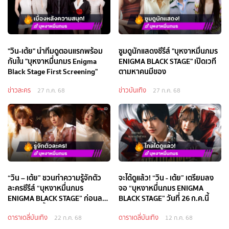
"วิน-เต้ย" นำทีมดูตอนแรกพร้อม
ซูมดูนักแสดงซีรีส์ "บุหงาหมื่นภมร
กันใน "บุหงาหมื่นภมร Enigma
ENIGMA BLACK STAGE" เปิดเวที
Black Stage First Screening"
ตามหาคนมีของ
ข่าวละคร
ข่าวบันเทิง
27 ก.ค. 68
27 ก.ค. 68
“วิน – เต้ย” ชวนทำความรู้จักตัว
จะได้ดูแล้ว! “วิน - เต้ย” เตรียมลง
ละครซีรีส์ “บุหงาหมื่นภมร
จอ “บุหงาหมื่นภมร ENIGMA
ENIGMA BLACK STAGE” ก่อนลง
BLACK STAGE” วันที่ 26 ก.ค.นี้
จอ 26 ก.ค.นี้
ดาราเดลี่บันเทิง
ดาราเดลี่บันเทิง
22 ก.ค. 68
12 ก.ค. 68