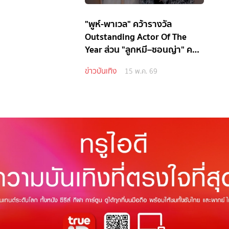
"พูห์-พาเวล" คว้ารางวัล
Outstanding Actor Of The
Year ส่วน "ลูกหมี–ซอนญ่า" คว้า
รางวัล Youth Choice Of The
ข่าวบันเทิง
15 พ.ค. 69
Year ในงาน Kazz Awards 2026