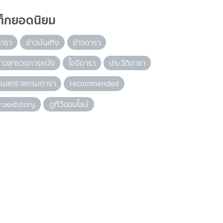
ท็กยอดนิยม
ดารา
ข่าวบันเทิง
ข่าวดารา
่าวสารวงการหนัง
ไอจีดารา
ประวัติดารา
อินสตราแกรมดารา
recommended
rueidstory
ดูทีวีออนไลน์