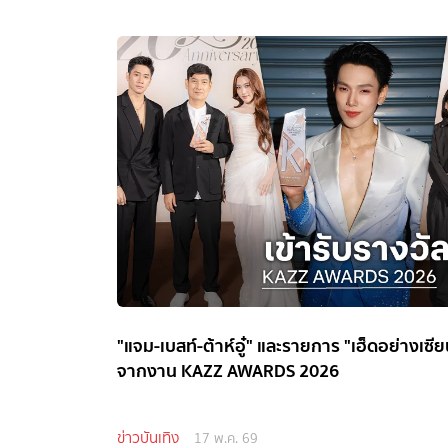
"แจม-เบสท์-ต้าห์อู๋" และรายการ "เฮ็ดอย่างเซีย
จากงาน KAZZ AWARDS 2026
ข่าวบันเทิง
17 พ.ค. 69