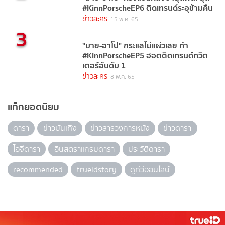
#KinnPorscheEP6 ติดเทรนด์ระอุข้ามคืน
ข่าวละคร
15 พ.ค. 65
3
"มาย-อาโป" กระแสไม่แผ่วเลย ทำ
#KinnPorscheEP5 ฮอตติดเทรนด์ทวิต
เตอร์อันดับ 1
ข่าวละคร
8 พ.ค. 65
แท็กยอดนิยม
ดารา
ข่าวบันเทิง
ข่าวสารวงการหนัง
ข่าวดารา
ไอจีดารา
อินสตราแกรมดารา
ประวัติดารา
recommended
trueidstory
ดูทีวีออนไลน์