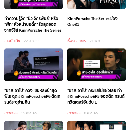
ทำความรู้จัก "บิว จักรพันธ์" หรือ
KinnPorsche The Series ช่อง
"พีท" หัวหน้าบอดี้การ์ดสุดฮอต
One31
จากซีรีส์ KinnPorsche The Series
ข่าวบันเทิง
เรื่องย่อละคร
22 ม.ค. 66
21 พ.ค. 65
"มาย-อาโป" ควงแขนหลงป่าสุด
"มาย-อาโป" กระแสไม่แผ่วเลย ทำ
ฟิน! ฉุด #KinnPorscheEP6 ติดเท
#KinnPorscheEP5 ฮอตติดเทรนด์
รนด์ระอุข้ามคืน
ทวิตเตอร์อันดับ 1
ข่าวละคร
ข่าวละคร
15 พ.ค. 65
8 พ.ค. 65