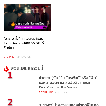
"มาย-อาโป" ทำทวิตเตอร์ร้อน
#KinnPorscheEP3 ติดเทรนด์
อันดับ 1
ข่าวละคร
24 เม.ย. 65
ยอดนิยมในตอนนี้
1
ทำความรู้จัก "บิว จักรพันธ์" หรือ "พีท"
หัวหน้าบอดี้การ์ดสุดฮอตจากซีรีส์
KinnPorsche The Series
ข่าวบันเทิง
22 ม.ค. 66
2
"มาย-อาโป" ควงแขนหลงป่าสุดฟิน! ฉุด