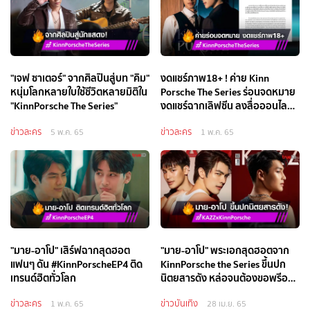
"เจฟ ซาเตอร์" จากศิลปินสู่บท "คิม"
งดแชร์ภาพ18+ ! ค่าย Kinn
หนุ่มโลกหลายใบใช้ชีวิตหลายมิติใน
Porsche The Series ร่อนจดหมาย
"KinnPorsche The Series"
งดแชร์ฉากเลิฟซีน ลงสื่อออนไลน์
ทุกประเภท
ข่าวละคร
ข่าวละคร
5 พ.ค. 65
1 พ.ค. 65
"มาย-อาโป" เสิร์ฟฉากสุดฮอต
"มาย-อาโป" พระเอกสุดฮอตจาก
แฟนๆ ดัน #KinnPorscheEP4 ติด
KinnPorsche the Series ขึ้นปก
เทรนด์ฮิตทั่วโลก
นิตยสารดัง หล่อจนต้องขอพรีออ
เดอร์!
ข่าวละคร
ข่าวบันเทิง
1 พ.ค. 65
28 เม.ย. 65