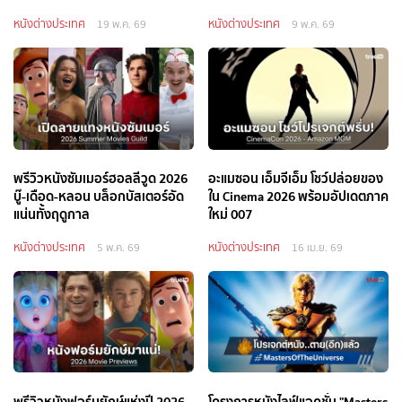
หนังต่างประเทศ
หนังต่างประเทศ
19 พ.ค. 69
9 พ.ค. 69
พรีวิวหนังซัมเมอร์ฮอลลีวูด 2026
อะแมซอน เอ็มจีเอ็ม โชว์ปล่อยของ
บู๊-เดือด-หลอน บล็อกบัสเตอร์อัด
ใน Cinema 2026 พร้อมอัปเดตภาค
แน่นทั้งฤดูกาล
ใหม่ 007
หนังต่างประเทศ
หนังต่างประเทศ
5 พ.ค. 69
16 เม.ย. 69
พรีวิวหนังฟอร์มยักษ์แห่งปี 2026
โครงการหนังไลฟ์แอคชั่น "Masters