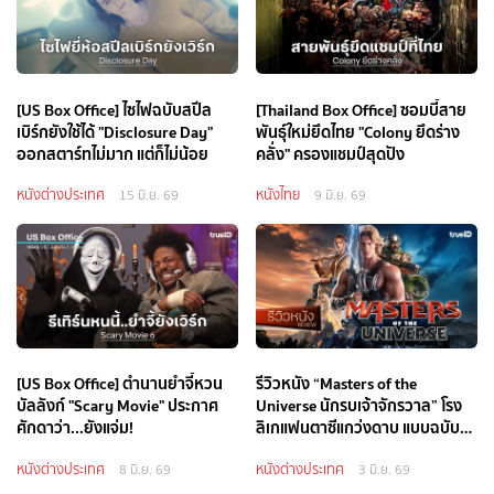
[US Box Office] ไซไฟฉบับสปีล
[Thailand Box Office] ซอมบี้สาย
เบิร์กยังใช้ได้ "Disclosure Day"
พันธุ์ใหม่ยึดไทย "Colony ยึดร่าง
ออกสตาร์ทไม่มาก แต่ก็ไม่น้อย
คลั่ง" ครองแชมป์สุดปัง
หนังต่างประเทศ
หนังไทย
15 มิ.ย. 69
9 มิ.ย. 69
[US Box Office] ตำนานยำจี้หวน
รีวิวหนัง “Masters of the
บัลลังก์ "Scary Movie" ประกาศ
Universe นักรบเจ้าจักรวาล” โรง
ศักดาว่า...ยังแจ่ม!
ลิเกแฟนตาซีแกว่งดาบ แบบฉบับ
พอกะเทิน
หนังต่างประเทศ
หนังต่างประเทศ
8 มิ.ย. 69
3 มิ.ย. 69