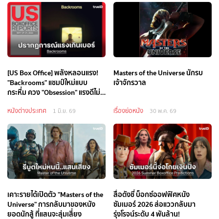
[US Box Office] พลังหลอนแรง!
Masters of the Universe นักรบ
"Backrooms" แชมป์ใหม่แบบ
เจ้าจักรวาล
กระหึ่ม ควง "Obsession" แรงดีไม่
แผ่ว
หนังต่างประเทศ
เรื่องย่อหนัง
1 มิ.ย. 69
30 พ.ค. 69
เคาะรายได้เปิดตัว "Masters of the
สื่อดังชี้ บ็อกซ์ออฟฟิศหนัง
Universe" การกลับมาของหนัง
ซัมเมอร์ 2026 ส่อแววกลับมา
ยอดนักสู้ ที่แสนจะสุ่มเสี่ยง
รุ่งโรจน์ระดับ 4 พันล้าน!