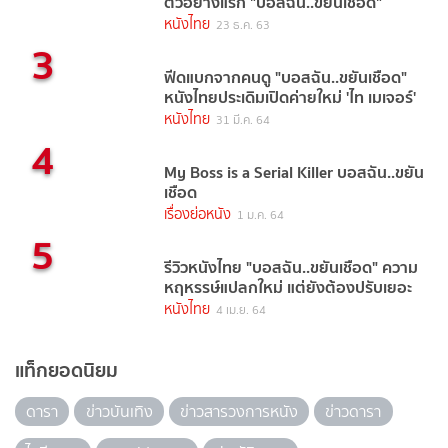
ตัวอย่างแรก "บอสฉัน..ขยันเชือด"
หนังไทย
23 ธ.ค. 63
3
ฟีดแบกจากคนดู "บอสฉัน..ขยันเชือด"
หนังไทยประเดิมเปิดค่ายใหม่ 'ไท เมเจอร์'
หนังไทย
31 มี.ค. 64
4
My Boss is a Serial Killer บอสฉัน..ขยัน
เชือด
เรื่องย่อหนัง
1 ม.ค. 64
5
รีวิวหนังไทย "บอสฉัน..ขยันเชือด" ความ
หฤหรรษ์แปลกใหม่ แต่ยังต้องปรับเยอะ
หนังไทย
4 เม.ย. 64
แท็กยอดนิยม
ดารา
ข่าวบันเทิง
ข่าวสารวงการหนัง
ข่าวดารา