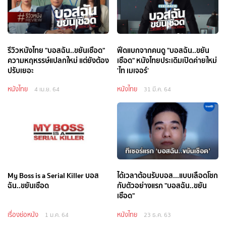
รีวิวหนังไทย "บอสฉัน..ขยันเชือด"
ฟีดแบกจากคนดู "บอสฉัน..ขยัน
ความหฤหรรษ์แปลกใหม่ แต่ยังต้อง
เชือด" หนังไทยประเดิมเปิดค่ายใหม่
ปรับเยอะ
'ไท เมเจอร์'
หนังไทย
หนังไทย
4 เม.ย. 64
31 มี.ค. 64
My Boss is a Serial Killer บอส
ได้เวลาต้อนรับบอส...แบบเลือดโชก
ฉัน..ขยันเชือด
กับตัวอย่างแรก "บอสฉัน..ขยัน
เชือด"
เรื่องย่อหนัง
หนังไทย
1 ม.ค. 64
23 ธ.ค. 63