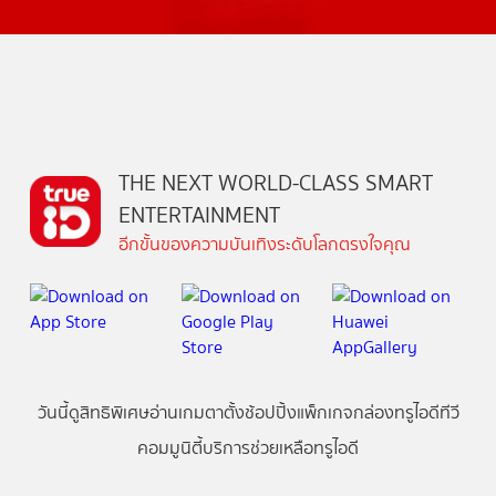
THE NEXT WORLD-CLASS SMART
ENTERTAINMENT
อีกขั้นของความบันเทิงระดับโลกตรงใจคุณ
วันนี้
ดู
สิทธิพิเศษ
อ่าน
เกม
ตาตั้ง
ช้อปปิ้ง
แพ็กเกจ
กล่องทรูไอดีทีวี
คอมมูนิตี้
บริการช่วยเหลือทรูไอดี