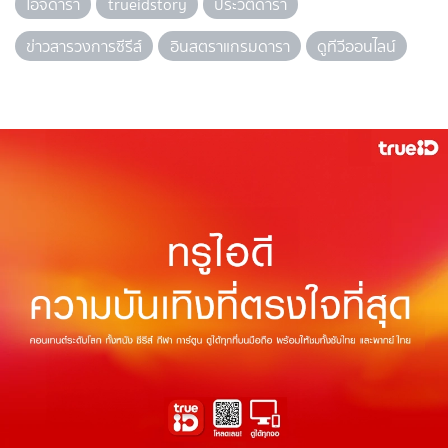
ไอจีดารา
trueidstory
ประวัติดารา
ข่าวสารวงการซีรีส์
อินสตราแกรมดารา
ดูทีวีออนไลน์