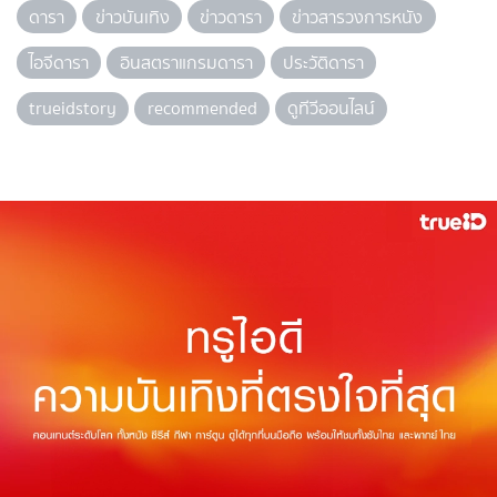
ดารา
ข่าวบันเทิง
ข่าวดารา
ข่าวสารวงการหนัง
ไอจีดารา
อินสตราแกรมดารา
ประวัติดารา
trueidstory
recommended
ดูทีวีออนไลน์