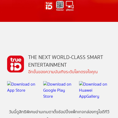
THE NEXT WORLD-CLASS SMART
ENTERTAINMENT
อีกขั้นของความบันเทิงระดับโลกตรงใจคุณ
วันนี้
ดู
สิทธิพิเศษ
อ่าน
เกม
ตาตั้ง
ช้อปปิ้ง
แพ็กเกจ
กล่องทรูไอดีทีวี