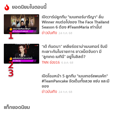
ยอดนิยมในตอนนี้
เปิดวาร์ปลูกทีม "เมนเทอร์มารีญา" ลั่น
Winner คนต่อไปของ The Face Thailand
Season 6 ต้อง #TeamMaria เท่านั้น!
1
ข่าวบันเทิง
24 ก.ค. 68
“เต้ กันตนา” เคลียร์ดราม่าเมนเทอร์ รับมี
ทะเลาะกันในรายการ ชาวเน็ตจับตา มี
“ลูกเกด เมทินี” อยู่ในลิสต์?
2
TNN ช่อง16
6 ส.ค. 68
3
เปิดโฉมหน้า 5 ลูกทีม "เมนเทอร์แพนเค้ก"
#TeamPancake จัดเต็มทั้งสวย แซ่บ และมี
ของ
ข่าวบันเทิง
24 ก.ค. 68
แท็กยอดนิยม