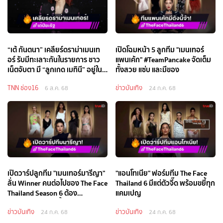
“เต้ กันตนา” เคลียร์ดราม่าเมนเท
เปิดโฉมหน้า 5 ลูกทีม "เมนเทอร์
อร์ รับมีทะเลาะกันในรายการ ชาว
แพนเค้ก" #TeamPancake จัดเต็ม
เน็ตจับตา มี “ลูกเกด เมทินี” อยู่ในลิ
ทั้งสวย แซ่บ และมีของ
สต์?
TNN ช่อง16
ข่าวบันเทิง
6 ส.ค. 68
24 ก.ค. 68
เปิดวาร์ปลูกทีม "เมนเทอร์มารีญา"
"แอนโทเนีย" ฟอร์มทีม The Face
ลั่น Winner คนต่อไปของ The Face
Thailand 6 มีแต่ตัวจี๊ด พร้อมขยี้ทุก
Thailand Season 6 ต้อง
แคมเปญ
#TeamMaria เท่านั้น!
ข่าวบันเทิง
ข่าวบันเทิง
24 ก.ค. 68
24 ก.ค. 68