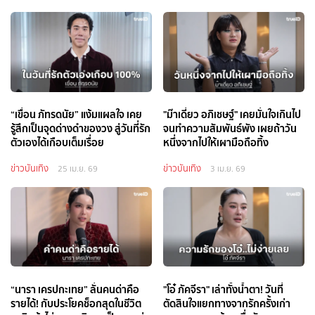
“เขื่อน ภัทรดนัย” แง้มแผลใจ เคย
"ม๊าเดี่ยว อภิเชษฐ์" เคยมั่นใจเกินไป
รู้สึกเป็นจุดด่างดำของวง สู่วันที่รัก
จนทำความสัมพันธ์พัง เผยถ้าวัน
ตัวเองได้เกือบเต็มเรื่อย
หนึ่งจากไปให้เผามือถือทิ้ง
ข่าวบันเทิง
ข่าวบันเทิง
25 เม.ย. 69
3 เม.ย. 69
“นารา เครปกะเทย” ลั่นคนด่าคือ
"โอ๋ ภัคจีรา" เล่าทั้งน้ำตา! วันที่
รายได้! กับประโยคช็อกสุดในชีวิต
ตัดสินใจแยกทางจากรักครั้งเก่า