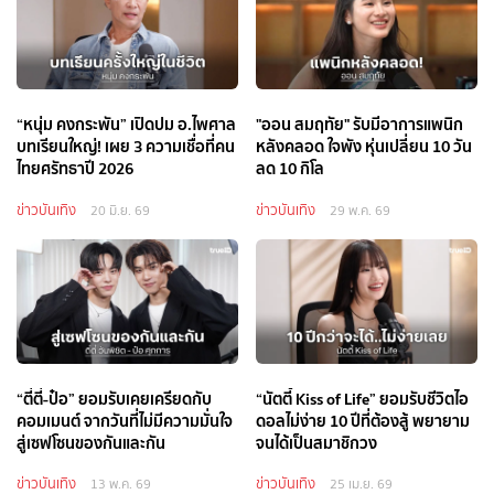
“หนุ่ม คงกระพัน” เปิดปม อ.ไพศาล
"ออน สมฤทัย" รับมีอาการแพนิก
บทเรียนใหญ่! เผย 3 ความเชื่อที่คน
หลังคลอด ใจพัง หุ่นเปลี่ยน 10 วัน
ไทยศรัทธาปี 2026
ลด 10 กิโล
ข่าวบันเทิง
ข่าวบันเทิง
20 มิ.ย. 69
29 พ.ค. 69
“ตี๋ตี๋-ป๋อ” ยอมรับเคยเครียดกับ
“นัตตี้ Kiss of Life” ยอมรับชีวิตไอ
คอมเมนต์ จากวันที่ไม่มีความมั่นใจ
ดอลไม่ง่าย 10 ปีที่ต้องสู้ พยายาม
สู่เซฟโซนของกันและกัน
จนได้เป็นสมาชิกวง
ข่าวบันเทิง
ข่าวบันเทิง
13 พ.ค. 69
25 เม.ย. 69