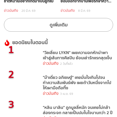
ชาติหน้าไม่อยากเกิดมาเป็นลูกแม่
ยอมออกจากบ้านเพื่อรักษาความ
รู้สึกลูก
ข่าวบันเทิง
ข่าวบันเทิง
20 มี.ค. 69
8 มี.ค. 69
ดูเพิ่มเติม
ยอดนิยมในตอนนี้
1
"วิลเลี่ยม LYKN" เผยความอกหักนำพา
เข้าสู่เส้นทางศิลปิน ย้อนเล่ารักแรกสุดเจ็บ
ข่าวบันเทิง
2 วันที่แล้ว
2
"ม๊าเดี่ยว อภิเชษฐ์" เคยมั่นใจเกินไปจน
ทำความสัมพันธ์พัง เผยถ้าวันหนึ่งจากไป
ให้เผามือถือทิ้ง
ข่าวบันเทิง
3 เม.ย. 69
3
"หลิน มาลิน" ถูกบูลลี่หนัก จนเคยไม่กล้า
ส่องกระจก กลายเป็นปมในใจนานกว่า 2 ปี