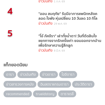
ข่าวบันเทิง
1 ก.ค. 69
4
"ออน สมฤทัย" รับมีอาการแพนิกหลังค
ลอด ใจพัง หุ่นเปลี่ยน 10 วันลด 10 กิโล
ข่าวบันเทิง
29 พ.ค. 69
5
"โอ๋ ภัคจีรา" เล่าทั้งน้ำตา! วันที่ตัดสินใจ
แยกทางจากรักครั้งเก่า ยอมออกจากบ้าน
เพื่อรักษาความรู้สึกลูก
ข่าวบันเทิง
8 มี.ค. 69
แท็กยอดนิยม
ดารา
ข่าวบันเทิง
ข่าวดารา
ไอจีดารา
ข่าวสารวงการหนัง
อินสตราแกรมดารา
ประวัติดารา
recommended
trueidstory
ดาราเดลี่