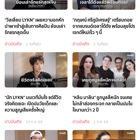
"วิลเลี่ยม LYKN" เผยความอกหัก
"กฤษณ์ ศรีภูมิเศรษฐ์" เตรียมถอย
นำพาเข้าสู่เส้นทางศิลปิน ย้อนเล่า
จากแบรนด์เจลาโต้ดัง พร้อมลุยโปร
รักแรกสุดเจ็บ
เจกต์ใหม่เร็ว ๆ นี้
ข่าวบันเทิง
ข่าวบันเทิง
2 วันที่แล้ว
3 วันที่แล้ว
"นัท LYKN" บนเวทีมั่นใจ แต่ชีวิต
"หลิน มาลิน" ถูกบูลลี่หนัก จนเคย
จริงคิดเยอะ เปิดปมวัยเด็กและ
ไม่กล้าส่องกระจก กลายเป็นปมใน
ความสูญเสียครั้งใหญ่
ใจนานกว่า 2 ปี
ข่าวบันเทิง
ข่าวบันเทิง
20 ก.ค. 69
1 ก.ค. 69