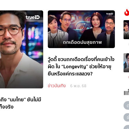
วู้ดดี้ ชวนถกเดือดเรื่องที่คนเข้าใจ
ผิด ใน “Longevity” ช่วยให้อายุ
ยืนหรือแค่กระแสลวง?
ข่าวบันเทิง
6 พ.ย. 68
แ
ถึง “นมไทย” ยันไม่มี
็จจริง
ข