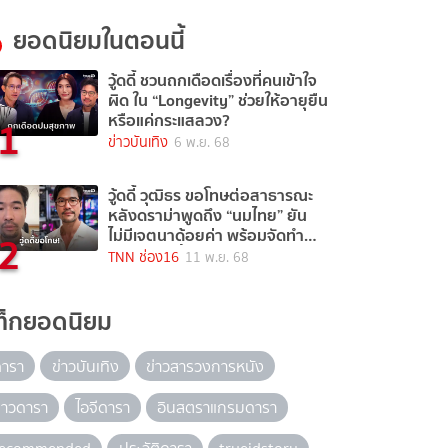
ยอดนิยมในตอนนี้
วู้ดดี้ ชวนถกเดือดเรื่องที่คนเข้าใจ
ผิด ใน “Longevity” ช่วยให้อายุยืน
1
หรือแค่กระแสลวง?
ข่าวบันเทิง
6 พ.ย. 68
วู้ดดี้ วุฒิธร ขอโทษต่อสาธารณะ
หลังดราม่าพูดถึง “นมไทย” ยัน
2
ไม่มีเจตนาด้อยค่า พร้อมจัดทำ
ตอนพิเศษชี้แจงข้อเท็จจริง
TNN ช่อง16
11 พ.ย. 68
ท็กยอดนิยม
ดารา
ข่าวบันเทิง
ข่าวสารวงการหนัง
่าวดารา
ไอจีดารา
อินสตราแกรมดารา