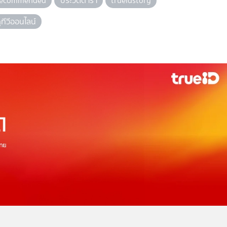
recommended
ประวัติดารา
trueidstory
ูทีวีออนไลน์