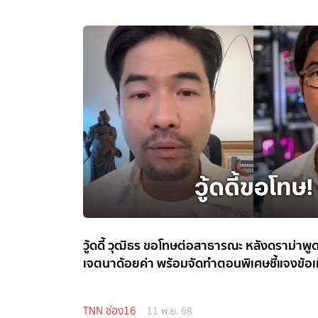
วู้ดดี้ วุฒิธร ขอโทษต่อสาธารณะ หลังดราม่าพูด
เจตนาด้อยค่า พร้อมจัดทำตอนพิเศษชี้แจงข้อเท
TNN ช่อง16
11 พ.ย. 68