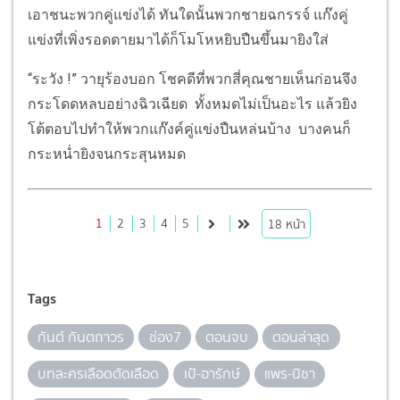
เอาชนะพวกคู่แข่งได้ ทันใดนั้นพวกชายฉกรรจ์ แก๊งคู่
แข่งที่เพิ่งรอดตายมาได้ก็โมโหหยิบปืนขึ้นมายิงใส่
“ระวัง !” วายุร้องบอก โชคดีที่พวกสี่คุณชายเห็นก่อนจึง
กระโดดหลบอย่างฉิวเฉียด ทั้งหมดไม่เป็นอะไร แล้วยิง
โต้ตอบไปทำให้พวกแก๊งค์คู่แข่งปืนหล่นบ้าง บางคนก็
กระหน่ำยิงจนกระสุนหมด
1
2
3
4
5
18
หน้า
Tags
กันต์ กันตถาวร
ช่อง7
ตอนจบ
ตอนล่าสุด
บทละครเลือดตัดเลือด
เป้-อารักษ์
แพร-นิชา