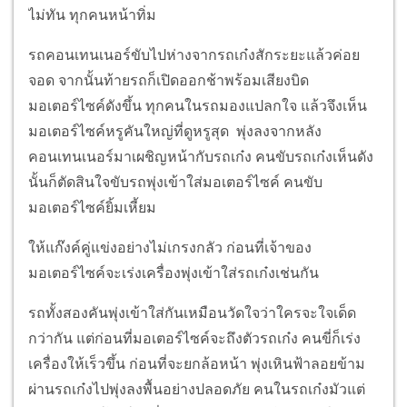
ไม่ทัน ทุกคนหน้าทิ่ม
รถคอนเทนเนอร์ขับไปห่างจากรถเก๋งสักระยะแล้วค่อย
จอด จากนั้นท้ายรถก็เปิดออกช้าพร้อมเสียงบิด
มอเตอร์ไซค์ดังขึ้น ทุกคนในรถมองแปลกใจ แล้วจึงเห็น
มอเตอร์ไซค์หรูคันใหญ่ที่ดูหรูสุด พุ่งลงจากหลัง
คอนเทนเนอร์มาเผชิญหน้ากับรถเก๋ง คนขับรถเก๋งเห็นดัง
นั้นก็ตัดสินใจขับรถพุ่งเข้าใส่มอเตอร์ไซค์ คนขับ
มอเตอร์ไซค์ยิ้มเหี้ยม
ให้แก๊งค์คู่แข่งอย่างไม่เกรงกลัว ก่อนที่เจ้าของ
มอเตอร์ไซค์จะเร่งเครื่องพุ่งเข้าใส่รถเก๋งเช่นกัน
รถทั้งสองคันพุ่งเข้าใส่กันเหมือนวัดใจว่าใครจะใจเด็ด
กว่ากัน แต่ก่อนที่มอเตอร์ไซค์จะถึงตัวรถเก๋ง คนขี่ก็เร่ง
เครื่องให้เร็วขึ้น ก่อนที่จะยกล้อหน้า พุ่งเหินฟ้าลอยข้าม
ผ่านรถเก๋งไปพุ่งลงพื้นอย่างปลอดภัย คนในรถเก๋งมัวแต่