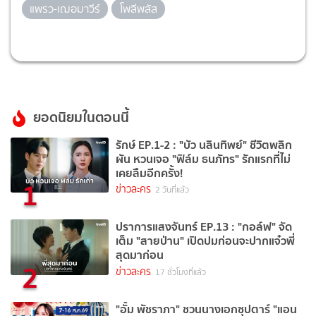
แพรว-เฌอมาวีร์
โพลีพลัส
ยอดนิยมในตอนนี้
รักษ์ EP.1-2 : "บัว นลินทิพย์" ชีวิตพลิก
ผัน หวนเจอ "ฟิล์ม ธนภัทร" รักแรกที่ไม่
เคยลืมอีกครั้ง!
1
ข่าวละคร
2 วันที่แล้ว
ปราการแสงจันทร์ EP.13 : "กอล์ฟ" จัด
เต็ม "สายป่าน" เปิดปมก่อนจะปากแจ๋วพี่
สุดมาก่อน
2
ข่าวละคร
17 ชั่วโมงที่แล้ว
"อั้ม พัชราภา" ชวนนางเอกซุปตาร์ "แอน