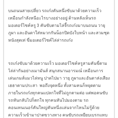
บนถนนสายเปลี่ยว รถเก๋งคันหนึ่งขับมาด้วยความเร็ว
เหมือนกำลังหนีอะไรบางอย่างอยู่ ด้านหลังเห็นรถ
มอเตอร์ไซค์หรู 3 คันขับตามไล่จี้รถเก๋งมาบนถนน วายุ
ภูผา และอันดาใส่หมวกกันน็อกปิดบังใบหน้า และสวมชุด
หนังสุดเท่ ขี่มอเตอร์ไซค์ไล่ล่ารถเก๋ง
รถเก๋งขับมาด้วยความเร็ว มอเตอร์ไซค์หรูสามคันขี่ตาม
ไล่ล่ากันอย่างเมามันส์ สนุกสนานอารมณ์ เหมือนการ
เล่นเกมส์แมวไล่หนู ปาดไปมา วายุ ภูผาและอันดาส่งเสียง
เฮฮาตามประสา พอถึงจุดหนึ่ง ทั้งสามคนก็หยุดตาม
ภายในรถเก๋งทุกคนแปลกใจที่ไม่ถูกตามต่อ แต่พอคนขับ
รถหันกลับไปก็ตกใจ ทุกคนหันไปมองตาม รถ
คอนเทนเนอร์คันใหญ่คันหนึ่งแล่นจากไหนไม่รู้ด้วย
ความเร็วเข้ามาปาดขวางทาง คนขับรถเหยียบเบรกแทบ