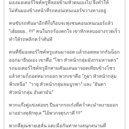
มองมอเตอร์ไซค์หรูที่ลอยข้ามหัวตนเองไป จึงทำให้
ไม่ทันมองข้างหน้าที่รถคอนเทนเนอร์ขวางทางอยู่
คนขับรถหันมาอีกทีก็เกือบจะพุ่งชนคอนเทนเนอร์แล้ว
“เฮ้ยยยย... !!!” คนในรถร้องตกใจ เขาหักหลบอย่างรวดเร็ว
ทำให้รถพลิกคว่ำทันที
คนที่ขี่มอเตอร์ไซค์หรูแล่นมาจอด แล้วถอดหมวกกันน็อก
ออกมายืนมอง เขาคือ “โชว หัวหน้ากลุ่มมังกรมหานคร”
รถมอเตอร์ไซค์หรูอีกสามคันแล่นมาจอดเทียบข้างโชว
แล้วสามก็ถอดหมวกออก พวกเขาคือ “ภูผา หัวหน้ากลุ่ม
ฟ้าเหนือ” “วายุ หัวหน้ากลุ่มลมบูรพา” และ “อันดา
หัวหน้ากลุ่ม อันดามัน”
พวกแก๊งคู่แข่งค่อยๆ ปีนจากรถเก๋งที่คว่ำคะมำหงายออก
มาอย่างทุลักทุเล “ไอ้พวกจตุรภาคี !!!”
พวกสี่คุณชายเฮลั่น แตะมือกันท่าทางสนุกสนานที่