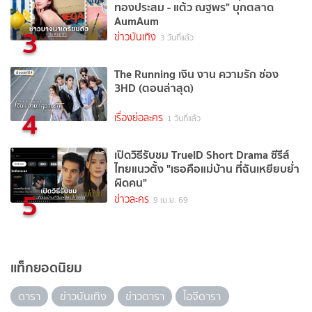
ทองประสม - แต้ว ณฐพร" บุกตลาด
AumAum
3
ข่าวบันเทิง
3 วันที่แล้ว
The Running เงิน งาน ความรัก ช่อง
3HD (ตอนล่าสุด)
4
เรื่องย่อละคร
1 วันที่แล้ว
เปิดวิธีรับชม TrueID Short Drama ซีรีส์
ไทยแนวตั้ง "เธอคือแม่บ้าน ที่ฉันเหยียบย่ำ
ผิดคน"
5
ข่าวละคร
9 เม.ย. 69
แท็กยอดนิยม
ดารา
ข่าวบันเทิง
ข่าวดารา
ไอจีดารา