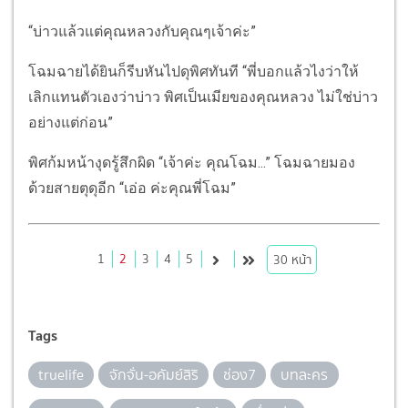
“บ่าวแล้วแต่คุณหลวงกับคุณๆเจ้าค่ะ”
โฉมฉายได้ยินก็รีบหันไปดุพิศทันที “พี่บอกแล้วไงว่าให้
เลิกแทนตัวเองว่าบ่าว พิศเป็นเมียของคุณหลวง ไม่ใช่บ่าว
อย่างแต่ก่อน”
พิศก้มหน้างุดรู้สึกผิด “เจ้าค่ะ คุณโฉม...” โฉมฉายมอง
ด้วยสายตุดุอีก “เอ่อ ค่ะคุณพี่โฉม”
1
2
3
4
5
30
หน้า
Tags
truelife
จักจั่น-อคัมย์สิริ
ช่อง7
บทละคร