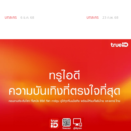
บทละคร
บทละคร
6 ธ.ค. 68
23 ก.พ. 68