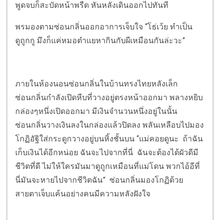
พูดจบก็สะบัดหน้าพรืด หันหลังเดินออกไปทันที
พรมองตามซ่อนกลิ่นออกอาการเจ็บใจ “โธ่เว้ย ทำเป็น
ดูถูกกู มึงก็แค่หมอตำแยหากินกับผีเหมือนกันล่ะวะ”
ภายในห้องนอนซ่อนกลิ่นในบ้านทรงไทยหลังเล็ก
ซ่อนกลิ่นกำลังเปิดหีบที่วางอยู่ตรงหน้าออกมา พลางหยิบ
กล่องๆหนึ่งเปิดออกมา มีเงินจำนวนหนึ่งอยู่ในนั้น
ซ่อนกลิ่นวางเงินลงในกล่องแล้วปิดลง พลันเหลือบไปมอง
โกฏิอัฐิใส่กระดูกวางอยู่บนหิ้งชั้นบน “แม่คอยดูนะ ถ้าฉัน
เก็บเงินได้อีกหน่อย ฉันจะไปจากที่นี่ ฉันจะต้องได้ผัวดีมี
ชีวิตที่ดี ไม่ให้ใครมันมาดูถูกเหมือนที่แม่โดน พวกไอ้อีที่
นี่มันจะหายไปจากชีวิตฉัน” ซ่อนกลิ่นมองโกฏิด้วย
สายตาเจ็บแค้นอย่างคนมีความหลังฝังใจ