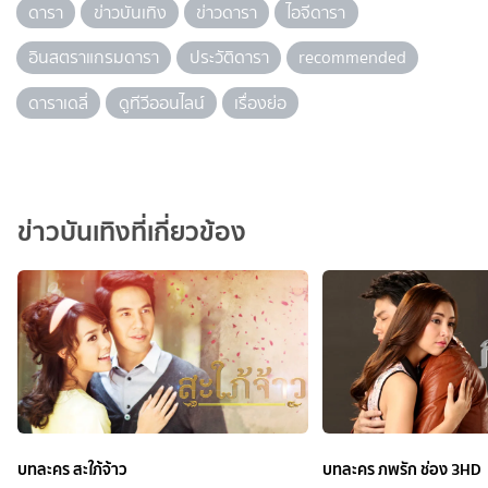
ดารา
ข่าวบันเทิง
ข่าวดารา
ไอจีดารา
อินสตราแกรมดารา
ประวัติดารา
recommended
ดาราเดลี่
ดูทีวีออนไลน์
เรื่องย่อ
ข่าวบันเทิงที่เกี่ยวข้อง
บทละคร สะใภ้จ้าว
บทละคร ภพรัก ช่อง 3HD