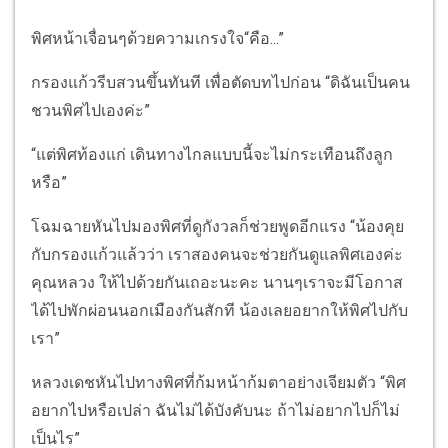
พิศหน้าเจื่อนๆด้วยความเกรงใจ“คือ...”
กรองแก้วรีบสวนขึ้นทันที เพื่อตัดบทไปก่อน “ดิฉันเป็นคน
ชวนพิศไปเองค่ะ”
“แต่พิศท้องแก่ เดินทางไกลแบบนี้จะไม่กระเทือนถึงลูก
หรือ”
โฉมฉายหันไปมองพิศที่ดูกังวลก็ช่วยพูดอีกแรง “น้องคุย
กับกรองแก้วแล้วว่า เราสองคนจะช่วยกันดูแลพิศเองค่ะ
คุณหลวง ให้ไปด้วยกันเถอะนะคะ นานๆเราจะมีโอกาส
ได้ไปพักผ่อนนอกเมืองกันสักที น้องเลยอยากให้พิศไปกับ
เรา”
หลวงเดชหันไปทางพิศที่ก้มหน้าก้มตาอย่างเจียมตัว “พิศ
อยากไปหรือเปล่า ฉันไม่ได้บังคับนะ ถ้าไม่อยากไปก็ไม่
เป็นไร”