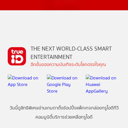
THE NEXT WORLD-CLASS SMART
ENTERTAINMENT
อีกขั้นของความบันเทิงระดับโลกตรงใจคุณ
วันนี้
ดู
สิทธิพิเศษ
อ่าน
เกม
ตาตั้ง
ช้อปปิ้ง
แพ็กเกจ
กล่องทรูไอดีทีวี
คอมมูนิตี้
บริการช่วยเหลือทรูไอดี