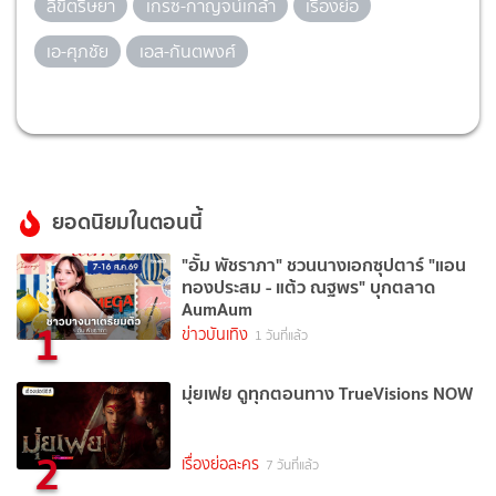
ลิขิตริษยา
เกรซ-กาญจน์เกล้า
เรื่องย่อ
เอ-ศุภชัย
เอส-กันตพงศ์
ยอดนิยมในตอนนี้
"อั้ม พัชราภา" ชวนนางเอกซุปตาร์ "แอน
ทองประสม - แต้ว ณฐพร" บุกตลาด
AumAum
1
ข่าวบันเทิง
1 วันที่แล้ว
มุ่ยเฟย ดูทุกตอนทาง TrueVisions NOW
2
เรื่องย่อละคร
7 วันที่แล้ว