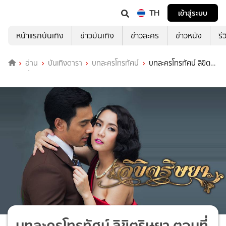
TH
เข้าสู่ระบบ
หน้าแรกบันเทิง
ข่าวบันเทิง
ข่าวละคร
ข่าวหนัง
รี
อ่าน
บันเทิงดารา
บทละครโทรทัศน์
บทละครโทรทัศน์ ลิขิต
ริษยา ช่อง 7HD
บทละครโทรทัศน์ ลิขิตริษยา ตอนที่