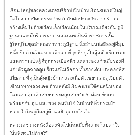
เรือนใหญ่ของหลวงเดชบริรักษ์เป็นบ้านเรือนขนาดใหญ่
โอ่โถงสถาปัตยกรรมกึ่งผสมกับศิลปะตะวันตก บริเวณ
กว้างเต็มไปด้วยเรือนเล็กเรือนน้อยในบริเวณเดียวกัน ดูมี
ฐานะและมีบริวารมาก หลวงเดชเป็นข้าราชการชั้น
ผู้ใหญ่ในชุดลำลองท่าทางภูมิฐาน นั่งอ่านหนังสืออยู่ที่มุม
หนึ่ง อีกด้านโฉมฉายเมียเอกที่บุคลิกดูเป็นผู้หญิงเรียบร้อย
แสนหวานเป็นผู้ดีทุกกระเบียดนิ้ว และกรองแก้วเมียรองที่
แต่งตัวฉูดฉาดดูเปรี้ยวแต่ไม่ถือตัว ทั้งสองเดินประคองพิศ
เมียสามที่ดูเป็นผู้หญิงบ้านๆแต่งเนื้อตัวเชยๆและดูเจียมตัว
เข้ามาหาหลวงเดช ด้านหลังมีเจิมคนรับใช้คนสนิทของ
โฉมฉายอุ้มเด็กชายบวรยศลูกชายวัย 6 เดือนเข้ามา
พร้อมๆกับ อุ่น และพวง คนรับใช้ในบ้านที่หิ้วกระเป๋า
หวายใบใหญ่ยืนอยู่ด้านหลังดูเกรงใจเจิม
หลวงเดชวางหนังสือลงหันไปเห็นเมียทั้งสามก็แปลกใจ
“นั่นพิศจะไปด้วยรึ”