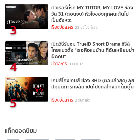
ติวเธอร์ที่รัก MY TUTOR, MY LOVE ช่อง
วัน 31 (ตอนจบ) หัวใจของทุกคนเต้นไม่
เป็นจังหวะ
3
เรื่องย่อละคร
23 ชั่วโมงที่แล้ว
เปิดวิธีรับชม TrueID Short Drama ซีรีส์
ไทยแนวตั้ง "เธอคือแม่บ้าน ที่ฉันเหยียบย่ำ
ผิดคน"
4
ข่าวละคร
9 เม.ย. 69
เกมส์โกงเกมส์ ช่อง 3HD (ตอนล่าสุด) ลุย
ปฏิบัติภารกิจลับ เปิดโปงกลโกงนักต้มตุ๋น
5
เรื่องย่อละคร
2 วันที่แล้ว
แท็กยอดนิยม