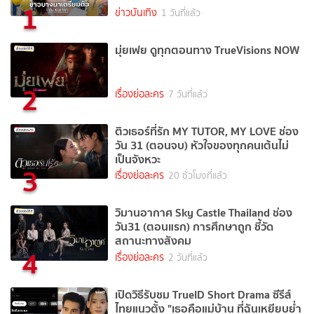
1
ข่าวบันเทิง
1 วันที่แล้ว
มุ่ยเฟย ดูทุกตอนทาง TrueVisions NOW
2
เรื่องย่อละคร
7 วันที่แล้ว
ติวเธอร์ที่รัก MY TUTOR, MY LOVE ช่อง
วัน 31 (ตอนจบ) หัวใจของทุกคนเต้นไม่
เป็นจังหวะ
3
เรื่องย่อละคร
20 ชั่วโมงที่แล้ว
วิมานอากาศ Sky Castle Thailand ช่อง
วัน31 (ตอนแรก) การศึกษาถูก ชี้วัด
สถานะทางสังคม
4
เรื่องย่อละคร
2 วันที่แล้ว
เปิดวิธีรับชม TrueID Short Drama ซีรีส์
ไทยแนวตั้ง "เธอคือแม่บ้าน ที่ฉันเหยียบย่ำ