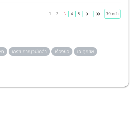
1
2
3
4
5
30
หน้า
ษยา
เกรซ-กาญจน์เกล้า
เรื่องย่อ
เอ-ศุภชัย