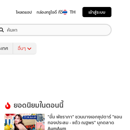
TH
เข้าสู่ระบบ
โหลดแอป
กล่องทรูไอดี ทีวี
ระเทศ
อื่นๆ
ยอดนิยมในตอนนี้
"อั้ม พัชราภา" ชวนนางเอกซุปตาร์ "แอน
ทองประสม - แต้ว ณฐพร" บุกตลาด
AumAum