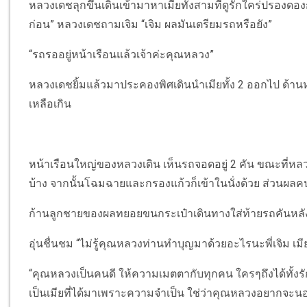
หลวงเดชลุกขึ้นเดินเข้ามาหาเมียทั้งสามที่ดูรักใคร่ปรองดองกัน
ก่อน” หลวงเดชถามเจิม “เจิม ผลมันเตรียมรถหรือยัง”
“รถรออยู่หน้าเรือนแล้วเจ้าค่ะคุณหลวง”
หลวงเดชยิ้มแล้วมาประคองพิศเดินนำเมียทั้ง 2 ออกไป ด้านหล
เหลือเกิน
หน้าเรือนใหญ่ของหลวงเดิน เห็นรถจอดอยู่ 2 คัน ขณะที่หลวง
บ้าง จากนั้นโฉมฉายและกรองแก้วก็เข้าในนั่งด้วย ส่วนผ
ก้านลูกชายของผลทยอยขนกระเป๋าเดินทางใส่ท้ายรถคันหลัง 
อุ่นชื่นชม “ไม่รู้คุณหลวงท่านทำบุญมาด้วยอะไรนะพี่เจิม เมี
“คุณหลวงเป็นคนดี ให้ความเมตตากับทุกคน ใครๆถึงได้ทั้งรัก
เป็นเมียที่ได้มาเพราะความจำเป็น ใช่ว่าคุณหลวงอยากจะ