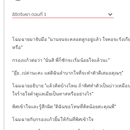
ลิขิตริษยา ตอนที่ 1
โฉมฉายมาจับมือ “นานจนจะคลอดลูกอยู่แล้ว ใจคอจะรังเก
หรือ”
กรองแก้วต่อว่า “นั่นสิ พี่ก็ชักจะเริ่มน้อยใจแล้วนะ”
“อุ๊ย...เปล่านะคะ แต่ดิฉันลำบากใจที่จะทำตัวตีเสมอคุณๆ”
โฉมฉายอธิบาย “แล้วคิดบ้างไหม ถ้าพิศทำตัวเป็นบ่าวเหมื
ใจร้ายใจดำดูแลเมียเป็นทาสหรืออย่างไร”
พิศเข้าใจและรู้สึกผิด “ดิฉันขอโทษที่คิดน้อยค่ะคุณพี่”
โฉมฉายกับกรองแก้วยิ้มให้กันที่พิศเข้าใจ