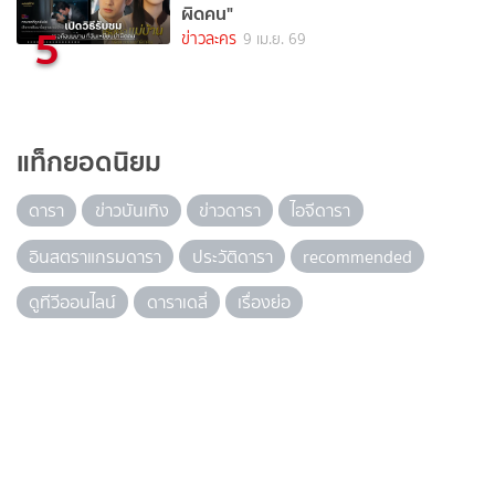
ผิดคน"
5
ข่าวละคร
9 เม.ย. 69
แท็กยอดนิยม
ดารา
ข่าวบันเทิง
ข่าวดารา
ไอจีดารา
อินสตราแกรมดารา
ประวัติดารา
recommended
ดูทีวีออนไลน์
ดาราเดลี่
เรื่องย่อ