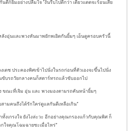
ดีก็ยิ้มอย่างปลื้มใจ “งั้นรีบไปดีกว่า เดี๋ยวแดดจะร้อนเสีย
ังอุ่นและพวงหันมาพยักพเยิดกันยิ้มๆ เอ็นดูครอบครัวนี้
เดช ประคองพิศเข้าไปนั่งในรถก่อนที่ตัวเองจะขึ้นไปนั่ง
ลคนขับรถวัยกลางคนก็สตาร์ทรถแล้วขับออกไป
ขณะที่เจิม อุ่น และ พวงมองตามรถคันหน้ายิ้มๆ
ยสามคนถึงได้รักใคร่ดูแลกันดีเหลือเกิน”
ทั้งเกรงใจ ยังไงล่ะวะ อีกอย่างคุณกรองแก้วกับคุณพิศ ก็
นอกใจคุณโฉมฉายซะเมื่อไหร่”