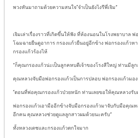
พวงหันมาถามด้วยความสนใจ“จำเป็นยังไงรึพี่เจิม”
เจิมเล่าเรื่องราวที่เกิดขึ้นให้ฟัง ที่ห้องนอนในโรงพยาบาล
โฉมฉายยืนดูอาการ กรองแก้วยืนอยู่อีกข้าง พ่อกรองแก้วหาย
กรองแก้วร้องไห้
”ก็คุณกรองแก้วน่ะเป็นลูกคหบดีเจ้าของโรงสีใหญ่ ท่านมีล
คุณหลวงจับมือพ่อกรองแก้วเป็นการปลอบ พ่อกรองแก้วมอง
“ตอนที่พ่อคุณกรองแก้วป่วยหนัก ท่านเลยขอให้คุณหลวงรับ
พ่อกรองแก้วเอามืออีกข้างจับมือกรองแก้วมาจับกับมือคุ
อีกคน คุณหลวงช่วยดูแลลูกสาวผมด้วยนะครับ”
ทั้งหลวงเดชและกรองแก้วตกใจมาก