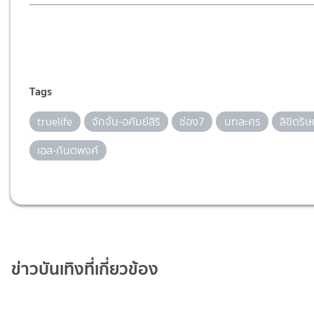
Tags
truelife
จักจั่น-อคัมย์สิริ
ช่อง7
บทละคร
ลิขิตริ
เอส-กันตพงศ์
ข่าวบันเทิงที่เกี่ยวข้อง