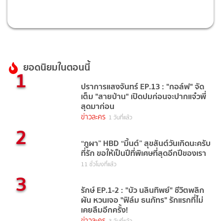
ยอดนิยมในตอนนี้
1
ปราการแสงจันทร์ EP.13 : "กอล์ฟ" จัด
เต็ม "สายป่าน" เปิดปมก่อนจะปากแจ๋วพี่
สุดมาก่อน
ข่าวละคร
1 วันที่แล้ว
2
“ภูผา” HBD “มิ้นต์” สุขสันต์วันเกิดนะครับ
ที่รัก ขอให้เป็นปีที่พิเศษที่สุดอีกปีของเรา
11 ชั่วโมงที่แล้ว
3
รักษ์ EP.1-2 : "บัว นลินทิพย์" ชีวิตพลิก
ผัน หวนเจอ "ฟิล์ม ธนภัทร" รักแรกที่ไม่
เคยลืมอีกครั้ง!
ข่าวละคร