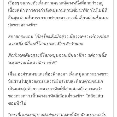
เรื่อยๆ จนกระทั่งเห็นดาวเคราะห์ดวงหนึ่งที่สุกสว่างอยู่
เบื้องหน้า ดาวดวงกำลังหมุนวนทวนเข็มนาฬิกาไปไม่มีที่
สิ้นสุด ผ่านชั้นบรรยากาศของดาวดวงนี้ เลื่อนผ่านชั้นเมฆ
ปุยขาวอย่างช้าๆ
สกายกระแอม
“คือเรื่องมันมีอยู่ว่า มีดาวเคราะห์ดวงน้อย
ดวงหนึ่ง ที่ก็อปปี้โลกเรามาเป๊ะๆ ยังกับแกะ
ผิดกันจุดเดียวตรงที่โลกหมุนตามเข็มนาฬิกา แต่ดาวเนี้ย
หมุนทวนเข็มนาฬิกา จย้า!!”
เมื่อมองผ่านเมฆและท้องฟ้าลงมา เห็นหมู่นกกระยางขาว
บินผ่านไปดูสวยงาม แสงระยิบระยับสะท้อนตามขนนก
เป็นแสงสุดท้ายจากดวงอาทิตย์ที่สาดส่องดังความหวัง
ของดวงดาว เห็นดวงอาทิตย์เลื่อนต่ำลงช้าๆ ใกล้จะลับ
ขอบฟ้าไป
“ดาวนี้เคยสงบสุข แต่อยู่ๆความสงบก็พัง! พังเพราะอะไร