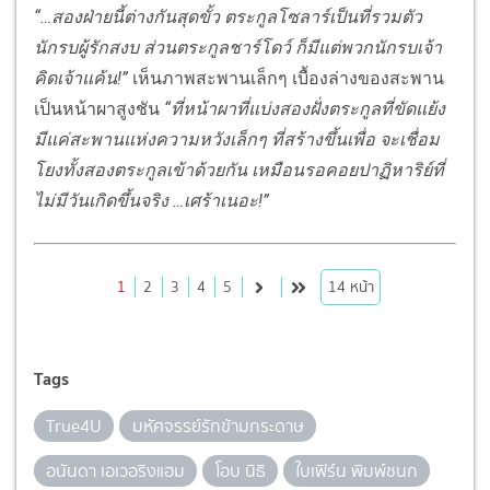
“…สองฝ่ายนี้ต่างกันสุดขั้ว ตระกูลโซลาร์เป็นที่รวมตัว
นักรบผู้รักสงบ ส่วนตระกูลชาร์โดว์ ก็มีแต่พวกนักรบเจ้า
คิดเจ้าแค้น!”
เห็นภาพสะพานเล็กๆ เบื้องล่างของสะพาน
เป็นหน้าผาสูงชัน
“ที่หน้าผาที่แบ่งสองฝั่งตระกูลที่ขัดแย้ง
มีแค่สะพานแห่งความหวังเล็กๆ ที่สร้างขึ้นเพื่อ จะเชื่อม
โยงทั้งสองตระกูลเข้าด้วยกัน เหมือนรอคอยปาฏิหาริย์ที่
ไม่มีวันเกิดขึ้นจริง …เศร้าเนอะ!”
1
2
3
4
5
14
หน้า
Tags
True4U
มหัศจรรย์รักข้ามกระดาษ
อนันดา เอเวอริงแฮม
โอบ นิธิ
ใบเฟิร์น พิมพ์ชนก