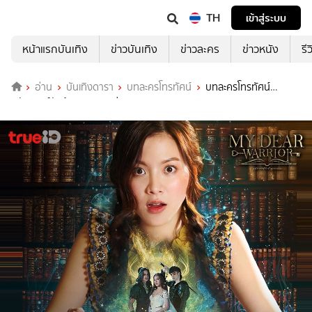
TH
เข้าสู่ระบบ
หน้าแรกบันเทิง
ข่าวบันเทิง
ข่าวละคร
ข่าวหนัง
รี
อ่าน
บันเทิงดารา
บทละครโทรทัศน์
บทละครโทรทัศน์
มหัศจรรย์รักข้ามกระดาษ ช่อง True4U