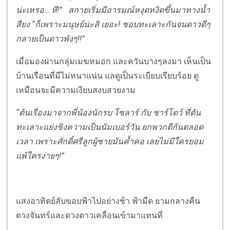
น่ะเหรอ… หึ!” สกายเริ่มมีอารมณ์หงุดหงิดขึ้นมาทางน้ำ
สียง “ก็เพราะมนุษย์น่ะสิ เยอะ! ชอบทะเลาะกันจนดาวดีๆ
กลายเป็นดาวพังๆ!!”
เมื่อมองผ่านกลุ่มเมฆหมอก และควันบางๆลงมา เห็นเป็น
บ้านเรือนที่มีไม่หนาแน่น แลดูเป็นระเบียบเรียบร้อย ดู
เหมือนจะมีความเงียบสงบสวยงาม
“ต้นเรื่องมาจากพี่น้องนักรบ โซลาร์ กับ ชาร์โดว์ ที่ดัน
ทะเลาะแย่งชิงความเป็นนัมเบอร์วัน ยกพวกตีกันตลอด
เวลา เพราะศักดิ์ศรีลูกผู้ชายมันค้ำคอ เลยไม่มีใครยอม
แพ้ใครง่ายๆ!”
แสงอาทิตย์ลับขอบฟ้าไปอย่างช้า ฟ้ามืด ยามกลางคืน
ดวงจันทร์และดวงดาวเคลื่อนเข้ามาแทนที่