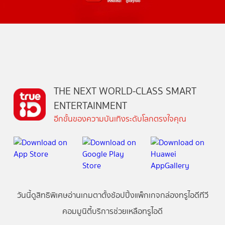
THE NEXT WORLD-CLASS SMART
ENTERTAINMENT
อีกขั้นของความบันเทิงระดับโลกตรงใจคุณ
วันนี้
ดู
สิทธิพิเศษ
อ่าน
เกม
ตาตั้ง
ช้อปปิ้ง
แพ็กเกจ
กล่องทรูไอดีทีวี
คอมมูนิตี้
บริการช่วยเหลือทรูไอดี