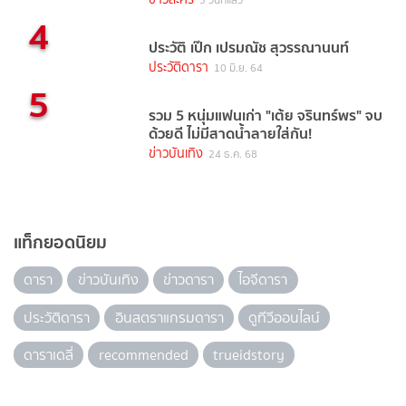
3 วันที่แล้ว
4
ประวัติ เป๊ก เปรมณัช สุวรรณานนท์
ประวัติดารา
10 มิ.ย. 64
5
รวม 5 หนุ่มแฟนเก่า "เต้ย จรินทร์พร" จบ
ด้วยดี ไม่มีสาดน้ำลายใส่กัน!
ข่าวบันเทิง
24 ธ.ค. 68
แท็กยอดนิยม
ดารา
ข่าวบันเทิง
ข่าวดารา
ไอจีดารา
ประวัติดารา
อินสตราแกรมดารา
ดูทีวีออนไลน์
ดาราเดลี่
recommended
trueidstory