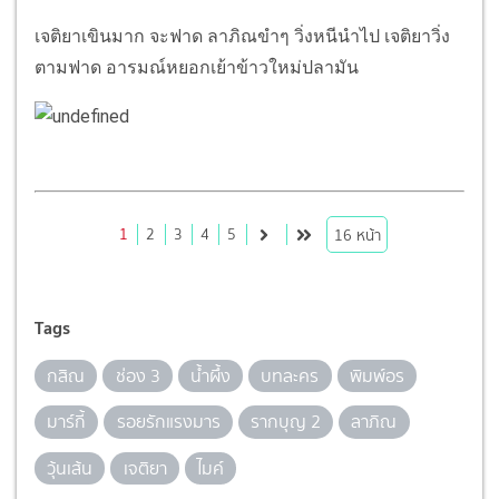
เจติยาเขินมาก จะฟาด ลาภิณขำๆ วิ่งหนีนำไป เจติยาวิ่ง
ตามฟาด อารมณ์หยอกเย้าข้าวใหม่ปลามัน
1
2
3
4
5
16
หน้า
Tags
กสิณ
ช่อง 3
น้ำผึ้ง
บทละคร
พิมพ์อร
มาร์กี้
รอยรักแรงมาร
รากบุญ 2
ลาภิณ
วุ้นเส้น
เจติยา
ไมค์