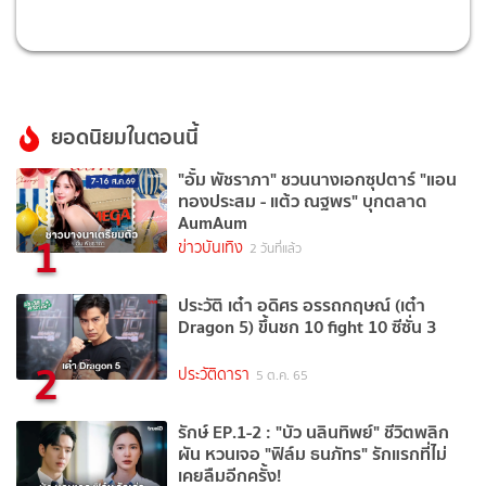
ยอดนิยมในตอนนี้
"อั้ม พัชราภา" ชวนนางเอกซุปตาร์ "แอน
ทองประสม - แต้ว ณฐพร" บุกตลาด
AumAum
1
ข่าวบันเทิง
2 วันที่แล้ว
ประวัติ เต๋า อดิศร อรรถกฤษณ์ (เต๋า
Dragon 5) ขึ้นชก 10 fight 10 ซีซั่น 3
2
ประวัติดารา
5 ต.ค. 65
รักษ์ EP.1-2 : "บัว นลินทิพย์" ชีวิตพลิก
ผัน หวนเจอ "ฟิล์ม ธนภัทร" รักแรกที่ไม่
เคยลืมอีกครั้ง!