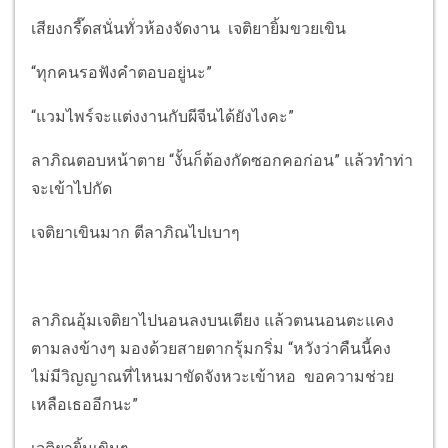
เสียงกรี๊ดสนั่นทั่วห้องจัดงาน เจติยายิ้มขวยเขิน
“ทุกคนรอฟังคำตอบอยู่นะ”
“แวมไพร์จะแต่งงานกับผีจีนได้ยังไงคะ”
ลาภิณตอบหน้าตาย “งั้นก็ต้องกัดซอกคอก่อน” แล้วทำท่า
จะเข้าไปกัด
เจติยาเขินมาก ตีลาภิณไปเบาๆ
ลาภิณอุ้มเจติยาไปนอนลงบนเตียง แล้วตนนอนตะแคง
ตามลงข้างๆ มองด้วยสายตากรุ้มกริ่ม “หวังว่าคืนนี้คง
ไม่มีวิญญาณที่ไหนมาขัดจังหวะเข้าหอ ขอความช่วย
เหลือเธออีกนะ”