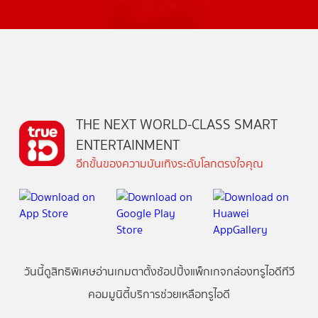
THE NEXT WORLD-CLASS SMART
ENTERTAINMENT
อีกขั้นของความบันเทิงระดับโลกตรงใจคุณ
วันนี้
ดู
สิทธิพิเศษ
อ่าน
เกม
ตาตั้ง
ช้อปปิ้ง
แพ็กเกจ
กล่องทรูไอดีทีวี
คอมมูนิตี้
บริการช่วยเหลือทรูไอดี