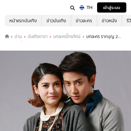
TH
เข้าสู่ระบบ
หน้าแรกบันเทิง
ข่าวบันเทิง
ข่าวละคร
ข่าวหนัง
รี
อ่าน
บันเทิงดารา
บทละครโทรทัศน์
บทละคร รากบุญ 2
ตอน รอยรัก แรงมาร