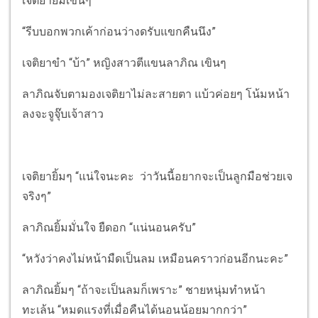
เจติยายิ้มเขินๆ
“รีบบอกพวกเค้าก่อนว่างดรับแขกคืนนึง”
เจติยาขำ “บ้า” หญิงสาวตีแขนลาภิณ เขินๆ
ลาภิณจับตามองเจติยาไม่ละสายตา แบ้วค่อยๆ โน้มหน้า
ลงจะจูจุ๊บเจ้าสาว
เจติยายิ้มๆ “แน่ใจนะคะ ว่าวันนี้อยากจะเป็นลูกมือช่วยเจ
จริงๆ”
ลาภิณยิ้มมั่นใจ ยืดอก “แน่นอนครับ”
“หวังว่าคงไม่หน้ามืดเป็นลม เหมือนคราวก่อนอีกนะคะ”
ลาภิณยิ้มๆ “ถ้าจะเป็นลมก็เพราะ” ชายหนุ่มทำหน้า
ทะเล้น “หมดแรงที่เมื่อคืนได้นอนน้อยมากกว่า”