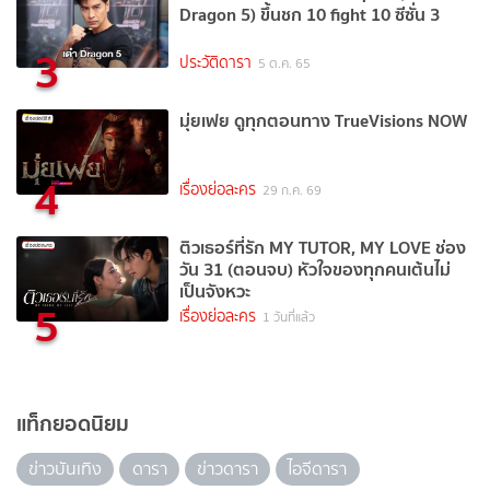
Dragon 5) ขึ้นชก 10 fight 10 ซีซั่น 3
3
ประวัติดารา
5 ต.ค. 65
มุ่ยเฟย ดูทุกตอนทาง TrueVisions NOW
4
เรื่องย่อละคร
29 ก.ค. 69
ติวเธอร์ที่รัก MY TUTOR, MY LOVE ช่อง
วัน 31 (ตอนจบ) หัวใจของทุกคนเต้นไม่
เป็นจังหวะ
5
เรื่องย่อละคร
1 วันที่แล้ว
แท็กยอดนิยม
ข่าวบันเทิง
ดารา
ข่าวดารา
ไอจีดารา