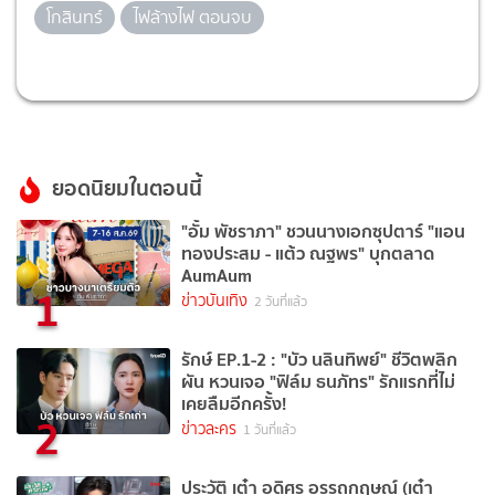
โกสินทร์
ไฟล้างไฟ ตอนจบ
ยอดนิยมในตอนนี้
"อั้ม พัชราภา" ชวนนางเอกซุปตาร์ "แอน
ทองประสม - แต้ว ณฐพร" บุกตลาด
AumAum
1
ข่าวบันเทิง
2 วันที่แล้ว
รักษ์ EP.1-2 : "บัว นลินทิพย์" ชีวิตพลิก
ผัน หวนเจอ "ฟิล์ม ธนภัทร" รักแรกที่ไม่
เคยลืมอีกครั้ง!
2
ข่าวละคร
1 วันที่แล้ว
ประวัติ เต๋า อดิศร อรรถกฤษณ์ (เต๋า