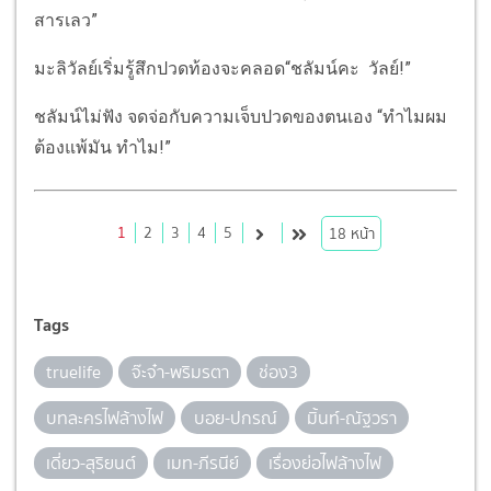
สารเลว”
มะลิวัลย์เริ่มรู้สึกปวดท้องจะคลอด“ชลัมน์คะ วัลย์!”
ชลัมน์ไม่ฟัง จดจ่อกับความเจ็บปวดของตนเอง “ทำไมผม
ต้องแพ้มัน ทำไม!”
1
2
3
4
5
18
หน้า
Tags
truelife
จ๊ะจ๋า-พริมรตา
ช่อง3
บทละครไฟล้างไฟ
บอย-ปกรณ์
มิ้นท์-ณัฐวรา
เดี่ยว-สุริยนต์
เมท-ภีรนีย์
เรื่องย่อไฟล้างไฟ