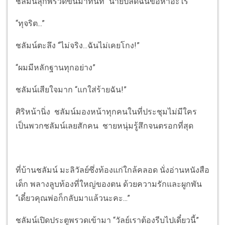
ชลัมน์ลุกพรวดขึ้นมาทันที “นายปลดฉันข้อหาอะไร”
“ทุจริต...”
ชลัมน์ตะลึง “ไม่จริง...ฉันไม่เคยโกง!”
“ผมมีหลักฐานทุกอย่าง”
ชลัมน์เสียใจมาก “แกใส่ร้ายฉัน!”
ศิริหน้านิ่ง ชลัมน์มองหน้าทุกคนในที่ประชุมไม่มีใคร
เป็นพวกชลัมน์เลยสักคน ชายหนุ่มรู้สึกจนตรอกที่สุด
ที่บ้านชลัมน์ มะลิวัลย์ซึ่งท้องแก่ใกล้คลอด นั่งอ่านหนังสือ
เด็ก พลางลูบท้องที่ใหญ่ของตน ด้วยความรักและผูกพัน
“เดี๋ยวคุณพ่อก็กลับมาแล้วนะคะ...”
ชลัมน์เปิดประตูพรวดเข้ามา “วัลย์เราต้องรีบไปเดี๋ยวนี้”