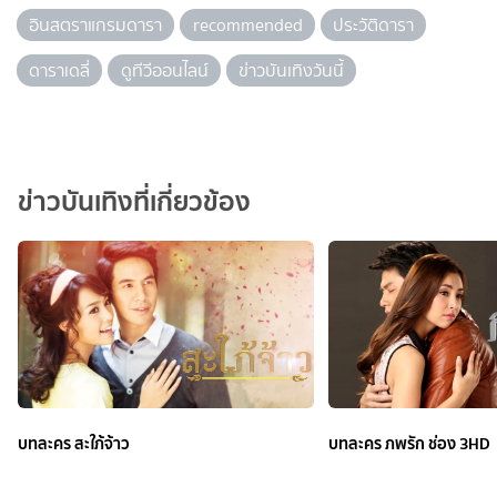
อินสตราแกรมดารา
recommended
ประวัติดารา
ดาราเดลี่
ดูทีวีออนไลน์
ข่าวบันเทิงวันนี้
ข่าวบันเทิงที่เกี่ยวข้อง
บทละคร สะใภ้จ้าว
บทละคร ภพรัก ช่อง 3HD