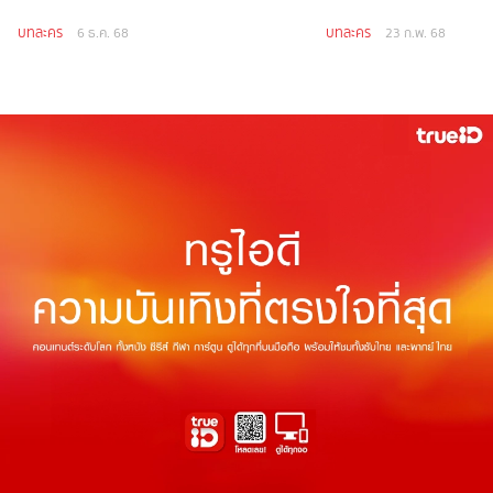
บทละคร
บทละคร
6 ธ.ค. 68
23 ก.พ. 68