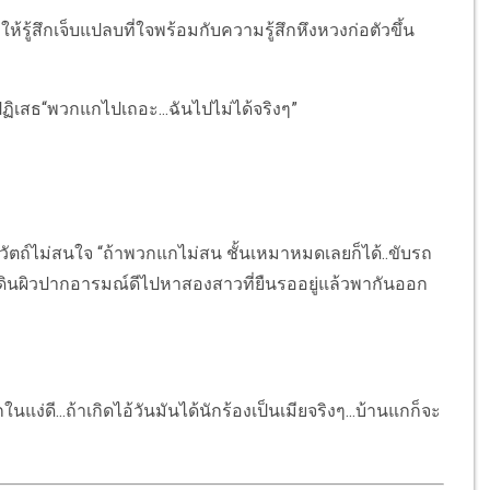
ำให้รู้สึกเจ็บแปลบที่ใจพร้อมกับความรู้สึกหึงหวงก่อตัวขึ้น
ฏิเสธ“พวกแกไปเถอะ...ฉันไปไม่ได้จริงๆ”
ทิวัตถ์ไม่สนใจ “ถ้าพวกแกไม่สน ชั้นเหมาหมดเลยก็ได้..ขับรถ
ะเดินผิวปากอารมณ์ดีไปหาสองสาวที่ยืนรออยู่แล้วพากันออก
ในแง่ดี...ถ้าเกิดไอ้วันมันได้นักร้องเป็นเมียจริงๆ...บ้านแกก็จะ