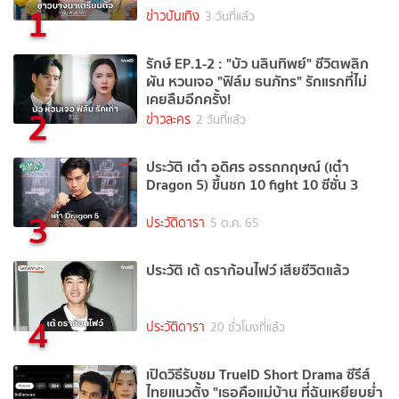
1
ข่าวบันเทิง
3 วันที่แล้ว
รักษ์ EP.1-2 : "บัว นลินทิพย์" ชีวิตพลิก
ผัน หวนเจอ "ฟิล์ม ธนภัทร" รักแรกที่ไม่
เคยลืมอีกครั้ง!
2
ข่าวละคร
2 วันที่แล้ว
ประวัติ เต๋า อดิศร อรรถกฤษณ์ (เต๋า
Dragon 5) ขึ้นชก 10 fight 10 ซีซั่น 3
3
ประวัติดารา
5 ต.ค. 65
ประวัติ เต้ ดราก้อนไฟว์ เสียชีวิตแล้ว
4
ประวัติดารา
20 ชั่วโมงที่แล้ว
เปิดวิธีรับชม TrueID Short Drama ซีรีส์
ไทยแนวตั้ง "เธอคือแม่บ้าน ที่ฉันเหยียบย่ำ