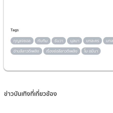
Tags
กุญแจซอล
ทับทิม
ธันวา
นุสบา
บทละคร
บทล
อ่านลีลาวดีเพลิง
เรื่องย่อลีลาวดีเพลิง
โม อมีนา
ข่าวบันเทิงที่เกี่ยวข้อง