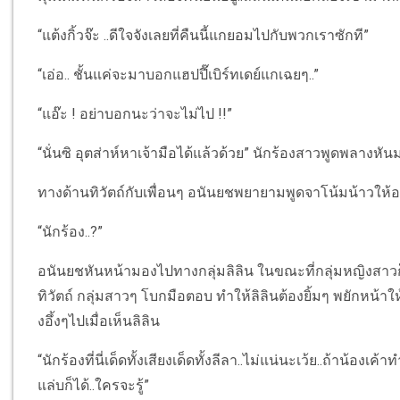
“แต้งกิ้วจ๊ะ ..ดีใจจังเลยที่คืนนี้แกยอมไปกับพวกเราซักที”
“เอ่อ.. ชั้นแค่จะมาบอกแฮปปี๊เบิร์ทเดย์แกเฉยๆ..”
“แอ๊ะ ! อย่าบอกนะว่าจะไม่ไป !!”
“นั่นซิ อุตส่าห์หาเจ้ามือได้แล้วด้วย” นักร้องสาวพูดพลางหั
ทางด้านทิวัตถ์กับเพื่อนๆ อนันยชพยายามพูดจาโน้มน้าวให้อยู่ต่
“นักร้อง..?”
อนันยชหันหน้ามองไปทางกลุ่มลิลิน ในขณะที่กลุ่มหญิงสาว
ทิวัตถ์ กลุ่มสาวๆ โบกมือตอบ ทำให้ลิลินต้องยิ้มๆ พยักหน้า
งอึ้งๆไปเมื่อเห็นลิลิน
“นักร้องที่นี่เด็ดทั้งเสียงเด็ดทั้งลีลา..ไม่แน่นะเว้ย..ถ้าน้อง
แล่บก็ได้..ใครจะรู้”