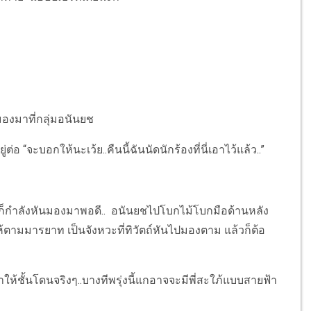
นมองมาที่กลุ่มอนันยช
อ “จะบอกให้นะเว้ย..คืนนี้ฉันนัดนักร้องที่นี่เอาไว้แล้ว..”
ก็กำลังหันมองมาพอดี.. อนันยชไปโบกไม้โบกมือด้านหลัง
ให้ตามมารยาท เป็นจังหวะที่ทิวัตถ์หันไปมองตาม แล้วก็ต้อ
เค้าทำให้ชั้นโดนจริงๆ..บางทีพรุ่งนี้แกอาจจะมีพี่สะใภ้แบบสายฟ้า