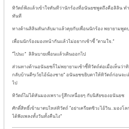
ทิวัตถ์ฟ้งแล้วเข้าใจทันทีว่านักร้องที่อนันยชพูดถึงคือลิลิน ท
ทันที
ทางด้านลิลินหันกลับมาแล้วคุยกับเพื่อนนักร้อง พยายามพูดป
เพื่อนนักร้องมองหน้ากันแล้วไม่อยากเซ้าซี้ “ตามใจ..”
“ไปนะ” ลิลินบายเพื่อนแล้วเดินออกไป
ส่วนทางด้านอนันยชก็ไม่พยายามเซ้าซี้ทิวัตถ์ต่อเมื่อเห็นว่า
กลับบ้านดีๆเว้ยไอ้น้องชาย” อนันยชขยิบตาให้ทิวัตถ์ก่อนจ
ไป
ทิวัตถ์ไม่ได้หันมองเพราะรู้สึกเหนื่อยๆ กับนิสัยของอนันยช
ศักดิ์สิทธิ์เข้ามาตบไหล่ทิวัตถ์ “อย่าเครียดซิวะไอ้วิน...มองโลก
ได้ฟังเพลงทั้งวันทั้งคืนไง”