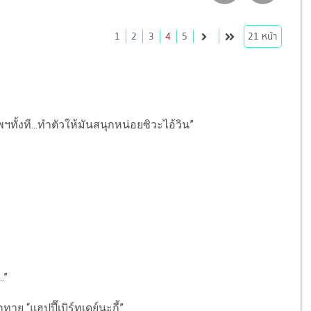
1
2
3
4
5
21
หน้า
ทั้งที...ทำตัวให้มันสนุกหน่อยซิวะไอ้วิน”
.”
ทาย “แฮปปี๊เบิร์ทเดย์นะกี้”