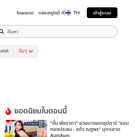
TH
เข้าสู่ระบบ
โหลดแอป
กล่องทรูไอดี ทีวี
ระเทศ
อื่นๆ
ยอดนิยมในตอนนี้
"อั้ม พัชราภา" ชวนนางเอกซุปตาร์ "แอน
ทองประสม - แต้ว ณฐพร" บุกตลาด
AumAum