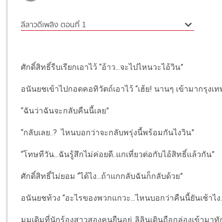
ลีลาวดีเพลิง ตอนที่ 1
ศักดิ์สิทธิ์รีบเรียกเอาไว้ “อ้าว...จะไปไหนวะไอ้วิน”
อนันยชเข้าไปกอดคอทิวัตถ์เอาไว้ “เฮ้ย! นานๆ เข้ามากรุงเทพฯ
“ฉันว่าฉันจะกลับคืนนี้เลย”
“กลับเลย..? ไหนบอกว่าจะกลับพรุ่งนี้พร้อมกันไงวิน”
“โทษทีวัน...ฉันรู้สึกไม่ค่อยดี..แกเที่ยวต่อกับไอ้สิทธิ์แล้วกัน”
ศักดิ์สิทธิ์ไม่ยอม “ได้ไง...ถ้าแกกลับฉันก็กลับด้วย”
อนันยชท้วง “อะไรของพวกแกวะ...ไหนบอกว่าคืนนี้ยันเช้าไง..
มุมเดิมที่นักร้องสาวสองคนยืนอยู่..ลิลินเดินถือกล่องเข้ามาทัก