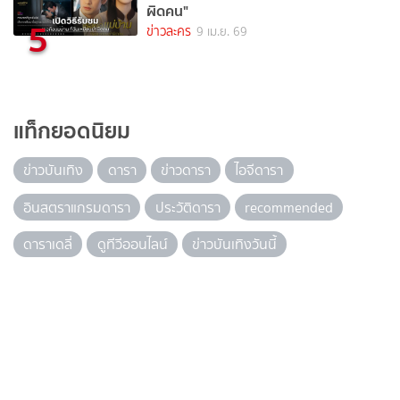
ผิดคน"
5
ข่าวละคร
9 เม.ย. 69
แท็กยอดนิยม
ข่าวบันเทิง
ดารา
ข่าวดารา
ไอจีดารา
อินสตราแกรมดารา
ประวัติดารา
recommended
ดาราเดลี่
ดูทีวีออนไลน์
ข่าวบันเทิงวันนี้