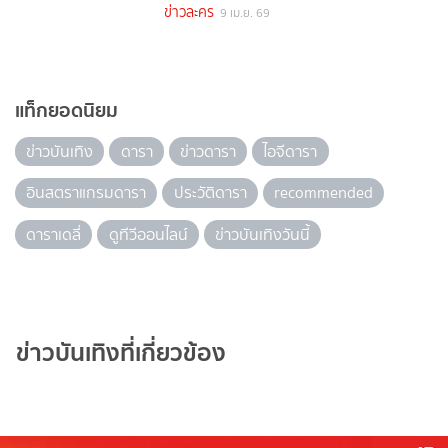
ข่าวละคร
9 เม.ย. 69
แท็กยอดนิยม
ข่าวบันเทิง
ดารา
ข่าวดารา
ไอจีดารา
อินสตราแกรมดารา
ประวัติดารา
recommended
ดาราเดลี่
ดูทีวีออนไลน์
ข่าวบันเทิงวันนี้
ข่าวบันเทิงที่เกี่ยวข้อง