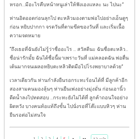
หรอก…มีอะไรคืบหน้าหนูเล่าให้ฟังเองแหละ นะ ไปนะ”
ห่านอิดออดก่อนลุกไป ตะหลิวมองตามพ่อไปอย่างเอ็นดูๆ
ก่อน หยิบปากกา จรดวันที่ตามขีดของวันที่ และเริ่มเนื้อ
ความจดหมาย
“ถึงเธอที่ฉันยังไม่รู้ว่าชื่ออะไร ... สวัสดีนะ ฉันชื่อตะหลิว...
ชื่อน่ารักมั้ย ฉันได้ชื่อนี้มาเพราะวันที่ แม่คลอดฉัน พ่อตื่น
เต้นมากจนเผลอหยิบตะหลิวติดมือไปโรงพยาบาลด้วย”
เวลาเดียวกัน ห่านกำลังยืนรอกระทะร้อนได้ที่ มีลูกค้าอีก
สองสามคนมองลุ้นๆ ห่านยืนเพ่งอย่างมุ่งมั่น ก่อนเอานิ้ว
ดีดน้ำลงไปทดสอบ ...กระทะยังไม่ได้ที่ ลูกค้าถอนใจอย่าง
ผิดหวัง บางคนท้อแท้ถึงขั้น ไปนั่งรอที่โต๊ะแบบหิวๆ ห่าน
ยืนรอต่อไม่สนใจ