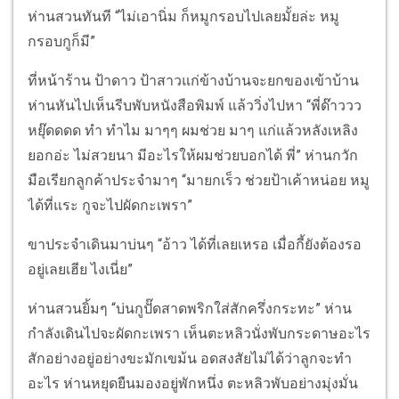
ห่านสวนทันที “ไม่เอานิ่ม ก็หมูกรอบไปเลยมั้ยล่ะ หมู
กรอบกูก็มี”
ที่หน้าร้าน ป้าดาว ป้าสาวแก่ข้างบ้านจะยกของเข้าบ้าน
ห่านหันไปเห็นรีบพับหนังสือพิมพ์ แล้ววิ่งไปหา “พี่ด๊าววว
หยุ๊ดดดด ทำ ทำไม มาๆๆ ผมช่วย มาๆ แก่แล้วหลังเหลิง
ยอกอ่ะ ไม่สวยนา มีอะไรให้ผมช่วยบอกได้ พี่” ห่านกวัก
มือเรียกลูกค้าประจำมาๆ “มายกเร็ว ช่วยป้าเค้าหน่อย หมู
ได้ที่แระ กูจะไปผัดกะเพรา”
ขาประจำเดินมาบ่นๆ “อ้าว ได้ที่เลยเหรอ เมื่อกี้ยังต้องรอ
อยู่เลยเฮีย ไงเนี่ย”
ห่านสวนยิ้มๆ “บ่นกูปั๊ดสาดพริกใส่สักครึ่งกระทะ” ห่าน
กำลังเดินไปจะผัดกะเพรา เห็นตะหลิวนั่งพับกระดาษอะไร
สักอย่างอยู่อย่างขะมักเขม้น อดสงสัยไม่ได้ว่าลูกจะทำ
อะไร ห่านหยุดยืนมองอยู่พักหนึ่ง ตะหลิวพับอย่างมุ่งมั่น