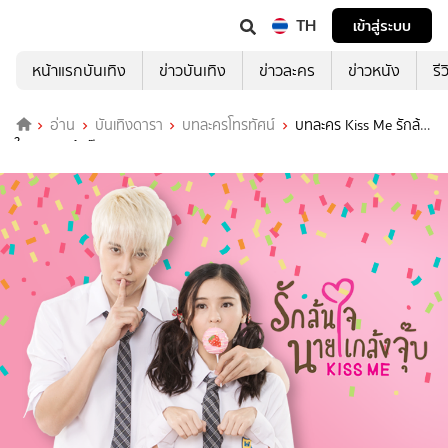
TH
เข้าสู่ระบบ
หน้าแรกบันเทิง
ข่าวบันเทิง
ข่าวละคร
ข่าวหนัง
รี
อ่าน
บันเทิงดารา
บทละครโทรทัศน์
บทละคร Kiss Me รักล้น
ใจ นายแกล้งจุ๊บ