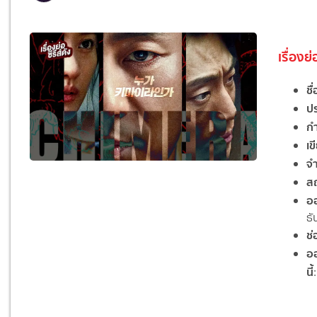
เรื่องย
ชื่
ป
ก
เ
จ
สถ
อ
ธ
ช่
ออ
นี้
: