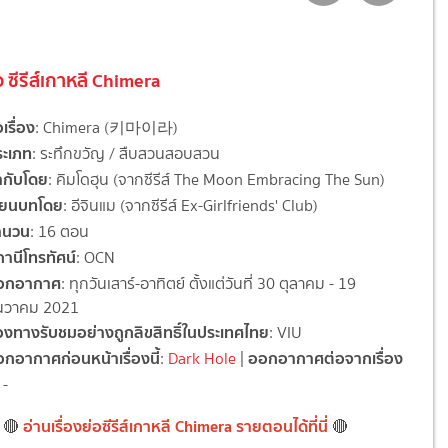
่อ ซีรีส์เกาหลี Chimera
อเรื่อง
: Chimera (키마이라)
ระเภท
: ระทึกขวัญ / สืบสวนสอบสวน
ำกับโดย
: คิมโดฮุน (จากซีรีส์ The Moon Embracing The Sun)
ขียนบทโดย
: อีจินแม (จากซีรีส์ Ex-Girlfriends' Club)
ำนวน
: 16 ตอน
านีโทรทัศน์
: OCN
อกอากาศ
: ทุกวันเสาร์-อาทิตย์ ตั้งแต่วันที่ 30 ตุลาคม - 19
ันวาคม 2021
องทางรับชมอย่างถูกลิขสิทธิ์ในประเทศไทย
: VIU
กอากาศก่อนหน้าเรื่องนี้
ออกอากาศต่อจากเรื่อง
:
Dark Hole
|
 -
อ่านเรื่องย่อซีรีส์เกาหลี Chimera รายตอนได้ที่นี่
🔴
🔴