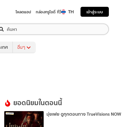
TH
เข้าสู่ระบบ
โหลดแอป
กล่องทรูไอดี ทีวี
ระเทศ
อื่นๆ
ยอดนิยมในตอนนี้
มุ่ยเฟย ดูทุกตอนทาง TrueVisions NOW