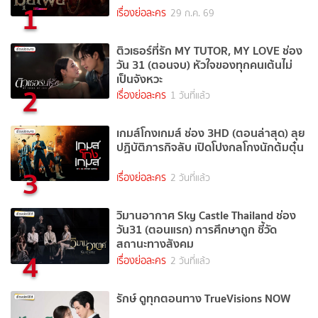
1
เรื่องย่อละคร
29 ก.ค. 69
ติวเธอร์ที่รัก MY TUTOR, MY LOVE ช่อง
วัน 31 (ตอนจบ) หัวใจของทุกคนเต้นไม่
เป็นจังหวะ
2
เรื่องย่อละคร
1 วันที่แล้ว
เกมส์โกงเกมส์ ช่อง 3HD (ตอนล่าสุด) ลุย
ปฏิบัติภารกิจลับ เปิดโปงกลโกงนักต้มตุ๋น
3
เรื่องย่อละคร
2 วันที่แล้ว
วิมานอากาศ Sky Castle Thailand ช่อง
วัน31 (ตอนแรก) การศึกษาถูก ชี้วัด
สถานะทางสังคม
4
เรื่องย่อละคร
2 วันที่แล้ว
รักษ์ ดูทุกตอนทาง TrueVisions NOW