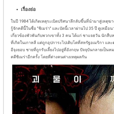
เรื่องย่อ
ในปี 1984 ได้เกิดเหตุระเบิดปริศนาลึกลับขึ้นที่นำมาสู่เหตุฆ
รู้จักคดีนี้ในชื่อ "ชิเมร่า" และบัดนี้เวลาผ่านไป 35 ปี ดูเหมื
เกี่ยวข้องพัวพันกับพวกเขาทั้ง 3 คน ได้แก่ ชาแจฮวัน นักสืบ
ที่เกิดในเกาหลี แต่ถูกอุปการะไปเติบโตที่สหรัฐอเมริกา แ
อีจุงยอบ ชายที่ถูกรับเลี้ยงไปอยู่ที่อังกฤษ ปัจจุบันกลายเป
คดีชิเมร่าอีกครั้ง โดยที่ต่างคนต่างเหตุผลกัน