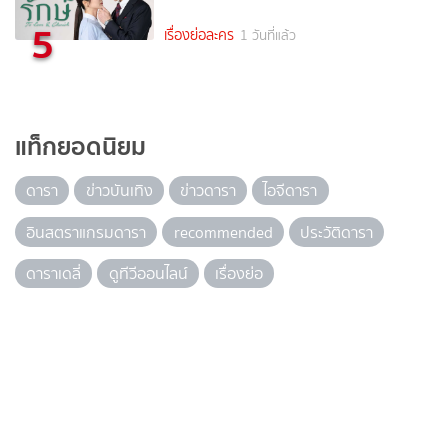
5
เรื่องย่อละคร
1 วันที่แล้ว
แท็กยอดนิยม
ดารา
ข่าวบันเทิง
ข่าวดารา
ไอจีดารา
อินสตราแกรมดารา
recommended
ประวัติดารา
ดาราเดลี่
ดูทีวีออนไลน์
เรื่องย่อ